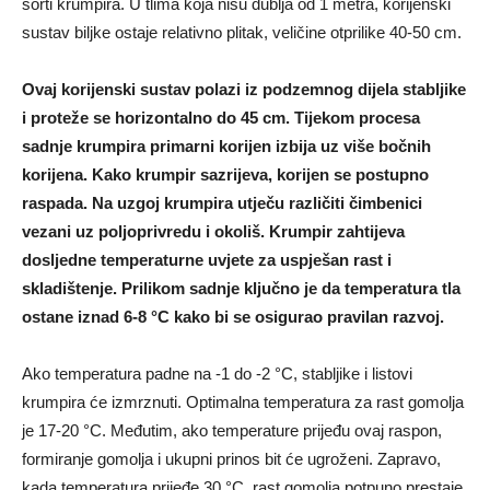
sorti krumpira. U tlima koja nisu dublja od 1 metra, korijenski
sustav biljke ostaje relativno plitak, veličine otprilike 40-50 cm.
Ovaj korijenski sustav polazi iz podzemnog dijela stabljike
i proteže se horizontalno do 45 cm. Tijekom procesa
sadnje krumpira primarni korijen izbija uz više bočnih
korijena. Kako krumpir sazrijeva, korijen se postupno
raspada. Na uzgoj krumpira utječu različiti čimbenici
vezani uz poljoprivredu i okoliš. Krumpir zahtijeva
dosljedne temperaturne uvjete za uspješan rast i
skladištenje. Prilikom sadnje ključno je da temperatura tla
ostane iznad 6-8 °C kako bi se osigurao pravilan razvoj.
Ako temperatura padne na -1 do -2 °C, stabljike i listovi
krumpira će izmrznuti. Optimalna temperatura za rast gomolja
je 17-20 °C. Međutim, ako temperature prijeđu ovaj raspon,
formiranje gomolja i ukupni prinos bit će ugroženi. Zapravo,
kada temperatura prijeđe 30 °C, rast gomolja potpuno prestaje.