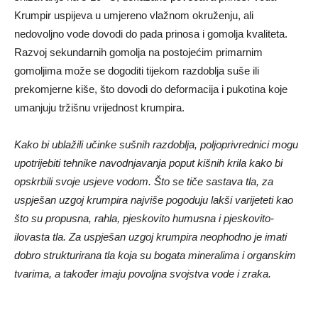
Krumpir uspijeva u umjereno vlažnom okruženju, ali
nedovoljno vode dovodi do pada prinosa i gomolja kvaliteta.
Razvoj sekundarnih gomolja na postojećim primarnim
gomoljima može se dogoditi tijekom razdoblja suše ili
prekomjerne kiše, što dovodi do deformacija i pukotina koje
umanjuju tržišnu vrijednost krumpira.
Kako bi ublažili učinke sušnih razdoblja, poljoprivrednici mogu
upotrijebiti tehnike navodnjavanja poput kišnih krila kako bi
opskrbili svoje usjeve vodom. Što se tiče sastava tla, za
uspješan uzgoj krumpira najviše pogoduju lakši varijeteti kao
što su propusna, rahla, pjeskovito humusna i pjeskovito-
ilovasta tla. Za uspješan uzgoj krumpira neophodno je imati
dobro strukturirana tla koja su bogata mineralima i organskim
tvarima, a također imaju povoljna svojstva vode i zraka.