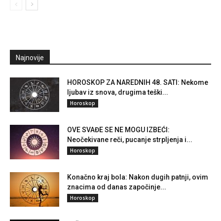
Najnovije
HOROSKOP ZA NAREDNIH 48. SATI: Nekome
ljubav iz snova, drugima teški...
Horoskop
OVE SVAĐE SE NE MOGU IZBEĆI:
Neočekivane reči, pucanje strpljenja i...
Horoskop
Konačno kraj bola: Nakon dugih patnji, ovim
znacima od danas započinje...
Horoskop