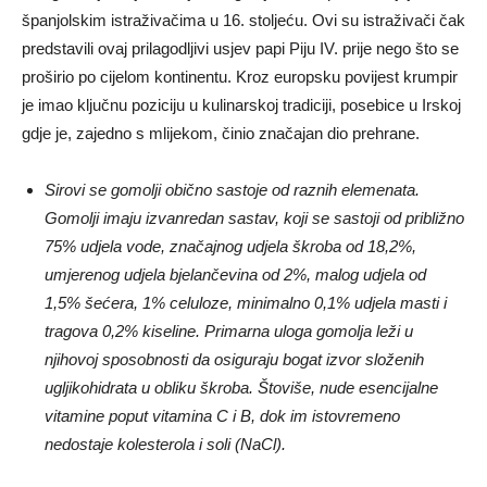
španjolskim istraživačima u 16. stoljeću. Ovi su istraživači čak
predstavili ovaj prilagodljivi usjev papi Piju IV. prije nego što se
proširio po cijelom kontinentu. Kroz europsku povijest krumpir
je imao ključnu poziciju u kulinarskoj tradiciji, posebice u Irskoj
gdje je, zajedno s mlijekom, činio značajan dio prehrane.
Sirovi se gomolji obično sastoje od raznih elemenata.
Gomolji imaju izvanredan sastav, koji se sastoji od približno
75% udjela vode, značajnog udjela škroba od 18,2%,
umjerenog udjela bjelančevina od 2%, malog udjela od
1,5% šećera, 1% celuloze, minimalno 0,1% udjela masti i
tragova 0,2% kiseline. Primarna uloga gomolja leži u
njihovoj sposobnosti da osiguraju bogat izvor složenih
ugljikohidrata u obliku škroba. Štoviše, nude esencijalne
vitamine poput vitamina C i B, dok im istovremeno
nedostaje kolesterola i soli (NaCl).