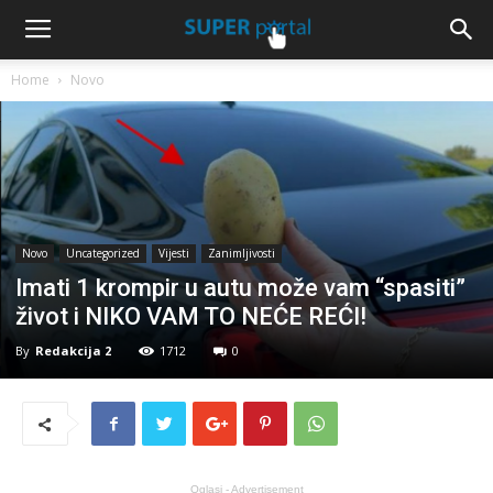
Home
Novo
Novo
Uncategorized
Vijesti
Zanimljivosti
Imati 1 krompir u autu može vam “spasiti”
život i NIKO VAM TO NEĆE REĆI!
By
Redakcija 2
1712
0
Oglasi - Advertisement