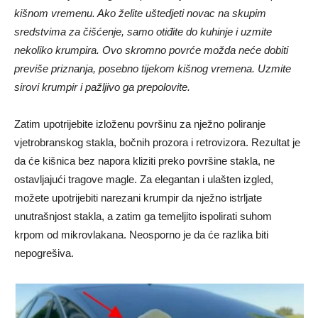
kišnom vremenu. Ako želite uštedjeti novac na skupim
sredstvima za čišćenje, samo otiđite do kuhinje i uzmite
nekoliko krumpira. Ovo skromno povrće možda neće dobiti
previše priznanja, posebno tijekom kišnog vremena. Uzmite
sirovi krumpir i pažljivo ga prepolovite.
Zatim upotrijebite izloženu površinu za nježno poliranje
vjetrobranskog stakla, bočnih prozora i retrovizora. Rezultat je
da će kišnica bez napora kliziti preko površine stakla, ne
ostavljajući tragove magle. Za elegantan i ulašten izgled,
možete upotrijebiti narezani krumpir da nježno istrljate
unutrašnjost stakla, a zatim ga temeljito ispolirati suhom
krpom od mikrovlakana. Neosporno je da će razlika biti
nepogrešiva.