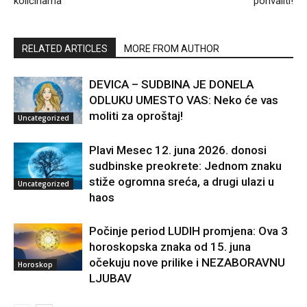
količinama
pohvaliti!
RELATED ARTICLES
MORE FROM AUTHOR
DEVICA – SUDBINA JE DONELA
ODLUKU UMESTO VAS: Neko će vas
moliti za oproštaj!
Uncategorized
Plavi Mesec 12. juna 2026. donosi
sudbinske preokrete: Jednom znaku
stiže ogromna sreća, a drugi ulazi u
Uncategorized
haos
Počinje period LUDIH promjena: Ova 3
horoskopska znaka od 15. juna
očekuju nove prilike i NEZABORAVNU
Horoskop
LJUBAV