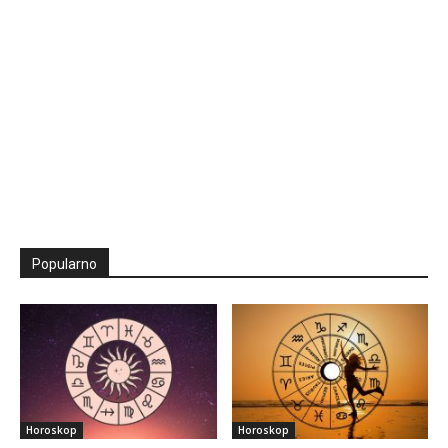
Popularno
Horoskop
Horoskop