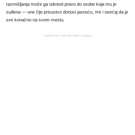
razmišljanja može ga odvesti pravo do osobe koja mu je
suđena — one čije prisustvo donosi jasnoću, mir i osećaj da je
sve konačno na svom mestu.
Sadržaj se nastavlja nakon oglasa