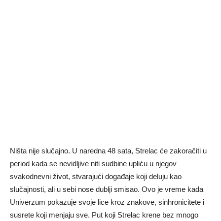
Ništa nije slučajno. U naredna 48 sata, Strelac će zakoračiti u
period kada se nevidljive niti sudbine upliću u njegov
svakodnevni život, stvarajući događaje koji deluju kao
slučajnosti, ali u sebi nose dublji smisao. Ovo je vreme kada
Univerzum pokazuje svoje lice kroz znakove, sinhronicitete i
susrete koji menjaju sve. Put koji Strelac krene bez mnogo