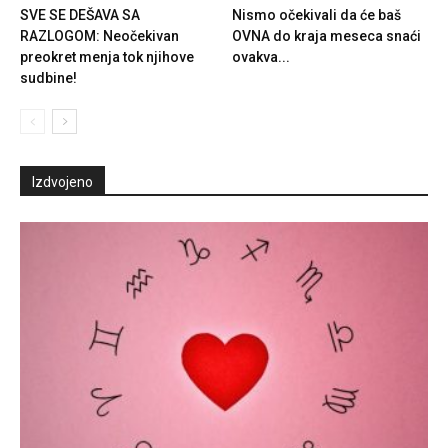
SVE SE DEŠAVA SA
Nismo očekivali da će baš
RAZLOGOM: Neočekivan
OVNA do kraja meseca snaći
preokret menja tok njihove
ovakva...
sudbine!
Izdvojeno