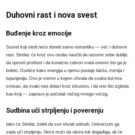
Duhovni rast i nova svest
Buđenje kroz emocije
Susret koji sledi neće doneti samo romantiku — već i duhovni
rast. Strelac će kroz ovu osobu naučiti da razume sebe dublje,
da oprosti prošlost i da konačno zatvori vrata onome što ga je
bolelo. Osetiće kako energija u njemu postaje lakša, mirnija i
ispunjenija. Ovo je vreme u kojem shvata da svaka bol ima
smisao, da svaki rast dolazi kroz iskustvo, i da ono što izgleda
kao kraj — zapravo je početak nečeg mnogo većeg.
Sudbina uči strpljenju i poverenju
Iako će Strelac želeti da sve shvati odmah, Univerzum ga
sada uči strpljenju. Neće moći da ubrza tok događaja, ali će