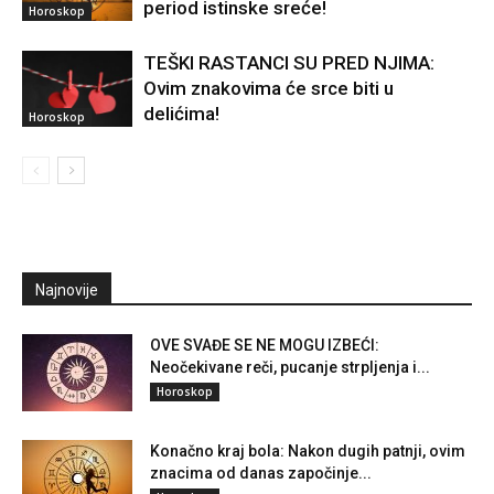
period istinske sreće!
Horoskop
TEŠKI RASTANCI SU PRED NJIMA:
Ovim znakovima će srce biti u
delićima!
Horoskop
Najnovije
OVE SVAĐE SE NE MOGU IZBEĆI:
Neočekivane reči, pucanje strpljenja i...
Horoskop
Konačno kraj bola: Nakon dugih patnji, ovim
znacima od danas započinje...