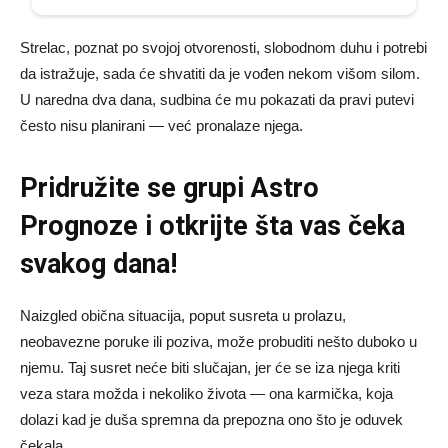
Strelac, poznat po svojoj otvorenosti, slobodnom duhu i potrebi
da istražuje, sada će shvatiti da je vođen nekom višom silom.
U naredna dva dana, sudbina će mu pokazati da pravi putevi
često nisu planirani — već pronalaze njega.
Pridružite se grupi
Astro
Prognoze
i otkrijte šta vas čeka
svakog dana!
Naizgled obična situacija, poput susreta u prolazu,
neobavezne poruke ili poziva, može probuditi nešto duboko u
njemu. Taj susret neće biti slučajan, jer će se iza njega kriti
veza stara možda i nekoliko života — ona karmička, koja
dolazi kad je duša spremna da prepozna ono što je oduvek
čekala.