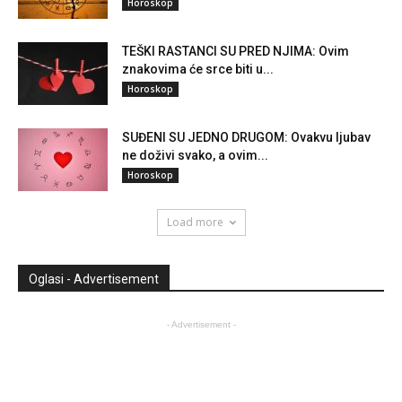
Horoskop
TEŠKI RASTANCI SU PRED NJIMA: Ovim
znakovima će srce biti u...
Horoskop
SUĐENI SU JEDNO DRUGOM: Ovakvu ljubav
ne doživi svako, a ovim...
Horoskop
Load more
Oglasi - Advertisement
- Advertisement -