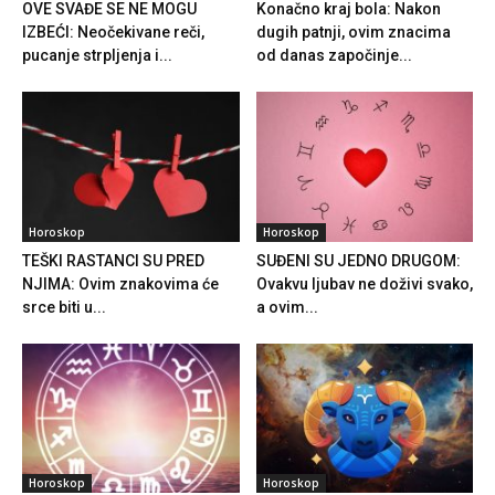
OVE SVAĐE SE NE MOGU
Konačno kraj bola: Nakon
IZBEĆI: Neočekivane reči,
dugih patnji, ovim znacima
pucanje strpljenja i...
od danas započinje...
Horoskop
Horoskop
TEŠKI RASTANCI SU PRED
SUĐENI SU JEDNO DRUGOM:
NJIMA: Ovim znakovima će
Ovakvu ljubav ne doživi svako,
srce biti u...
a ovim...
Horoskop
Horoskop