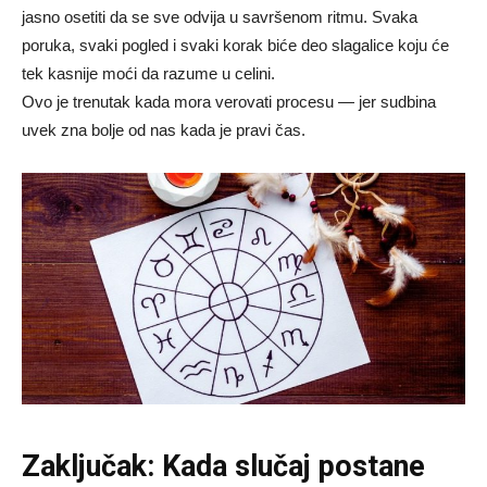
jasno osetiti da se sve odvija u savršenom ritmu. Svaka
poruka, svaki pogled i svaki korak biće deo slagalice koju će
tek kasnije moći da razume u celini.
Ovo je trenutak kada mora verovati procesu — jer sudbina
uvek zna bolje od nas kada je pravi čas.
Zaključak: Kada slučaj postane