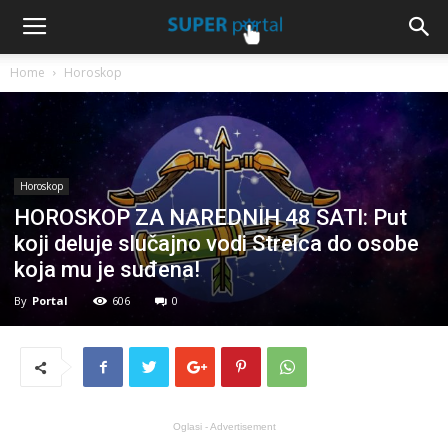
Home
Horoskop
Horoskop
HOROSKOP ZA NAREDNIH 48 SATI: Put
koji deluje slučajno vodi Strelca do osobe
koja mu je suđena!
By
Portal
606
0
Oglasi - Advertisement