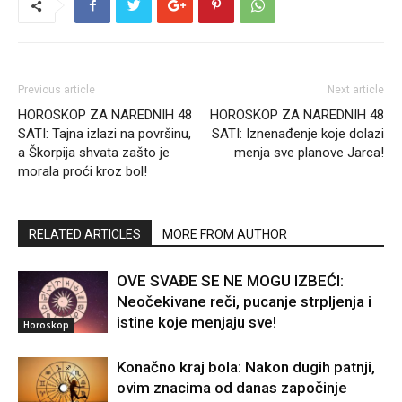
Previous article
Next article
HOROSKOP ZA NAREDNIH 48
HOROSKOP ZA NAREDNIH 48
SATI: Tajna izlazi na površinu,
SATI: Iznenađenje koje dolazi
a Škorpija shvata zašto je
menja sve planove Jarca!
morala proći kroz bol!
RELATED ARTICLES
MORE FROM AUTHOR
OVE SVAĐE SE NE MOGU IZBEĆI:
Neočekivane reči, pucanje strpljenja i
istine koje menjaju sve!
Horoskop
Konačno kraj bola: Nakon dugih patnji,
ovim znacima od danas započinje