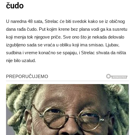
čudo
U naredna 48 sata, Strelac će biti svedok kako se iz običnog
dana rađa čudo. Put kojim krene bez plana vodi ga ka susretu
koji menja tok njegove priče. Sve ono što je nekada delovalo
izgubljeno sada se vraća u obliku koji ima smisao. Ljubav,
sudbina i vreme konačno se spajaju, i Strelac shvata da ništa
nije bilo uzalud.