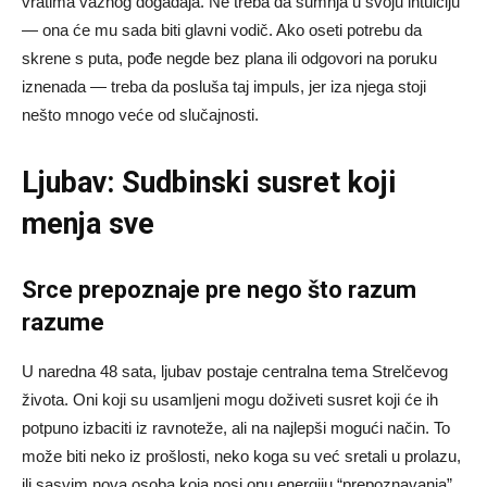
vratima važnog događaja. Ne treba da sumnja u svoju intuiciju
— ona će mu sada biti glavni vodič. Ako oseti potrebu da
skrene s puta, pođe negde bez plana ili odgovori na poruku
iznenada — treba da posluša taj impuls, jer iza njega stoji
nešto mnogo veće od slučajnosti.
Ljubav: Sudbinski susret koji
menja sve
Srce prepoznaje pre nego što razum
razume
U naredna 48 sata, ljubav postaje centralna tema Strelčevog
života. Oni koji su usamljeni mogu doživeti susret koji će ih
potpuno izbaciti iz ravnoteže, ali na najlepši mogući način. To
može biti neko iz prošlosti, neko koga su već sretali u prolazu,
ili sasvim nova osoba koja nosi onu energiju “prepoznavanja”