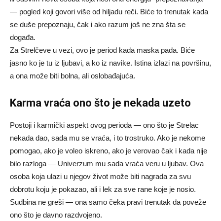
— pogled koji govori više od hiljadu reči. Biće to trenutak kada
se duše prepoznaju, čak i ako razum još ne zna šta se
događa.
Za Strelčeve u vezi, ovo je period kada maska pada. Biće
jasno ko je tu iz ljubavi, a ko iz navike. Istina izlazi na površinu,
a ona može biti bolna, ali oslobađajuća.
Karma vraća ono što je nekada uzeto
Postoji i karmički aspekt ovog perioda — ono što je Strelac
nekada dao, sada mu se vraća, i to trostruko. Ako je nekome
pomogao, ako je voleo iskreno, ako je verovao čak i kada nije
bilo razloga — Univerzum mu sada vraća veru u ljubav. Ova
osoba koja ulazi u njegov život može biti nagrada za svu
dobrotu koju je pokazao, ali i lek za sve rane koje je nosio.
Sudbina ne greši — ona samo čeka pravi trenutak da poveže
ono što je davno razdvojeno.