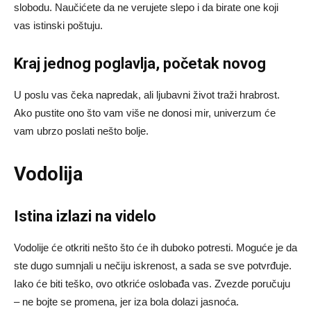
slobodu. Naučićete da ne verujete slepo i da birate one koji
vas istinski poštuju.
Kraj jednog poglavlja, početak novog
U poslu vas čeka napredak, ali ljubavni život traži hrabrost.
Ako pustite ono što vam više ne donosi mir, univerzum će
vam ubrzo poslati nešto bolje.
Vodolija
Istina izlazi na videlo
Vodolije će otkriti nešto što će ih duboko potresti. Moguće je da
ste dugo sumnjali u nečiju iskrenost, a sada se sve potvrđuje.
Iako će biti teško, ovo otkriće oslobađa vas. Zvezde poručuju
– ne bojte se promena, jer iza bola dolazi jasnoća.