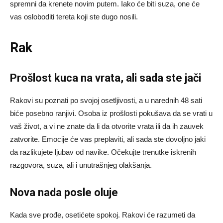
spremni da krenete novim putem. Iako će biti suza, one će
vas osloboditi tereta koji ste dugo nosili.
Rak
Prošlost kuca na vrata, ali sada ste jači
Rakovi su poznati po svojoj osetljivosti, a u narednih 48 sati
biće posebno ranjivi. Osoba iz prošlosti pokušava da se vrati u
vaš život, a vi ne znate da li da otvorite vrata ili da ih zauvek
zatvorite. Emocije će vas preplaviti, ali sada ste dovoljno jaki
da razlikujete ljubav od navike. Očekujte trenutke iskrenih
razgovora, suza, ali i unutrašnjeg olakšanja.
Nova nada posle oluje
Kada sve prođe, osetićete spokoj. Rakovi će razumeti da