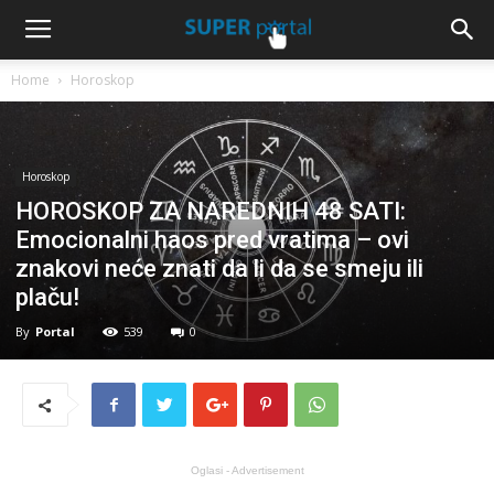
Home
Horoskop
Horoskop
HOROSKOP ZA NAREDNIH 48 SATI:
Emocionalni haos pred vratima – ovi
znakovi neće znati da li da se smeju ili
plaču!
By
Portal
539
0
Oglasi - Advertisement