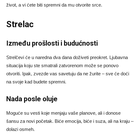
život, a vi ćete biti spremni da mu otvorite srce.
Strelac
Između prošlosti i budućnosti
Strelčevi će u naredna dva dana doživeti preokret. Ljubavna
situacija koju ste smatrali zatvorenom može se ponovo
otvoriti. Ipak, zvezde vas savetuju da ne žurite – sve će doći
na svoje kad budete spremni.
Nada posle oluje
Moguće su vesti koje menjaju vaše planove, ali i donose
šansu za novi početak. Biće emocija, biće i suza, ali na kraju –
dolazi osmeh.