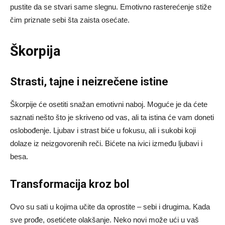
pustite da se stvari same slegnu. Emotivno rasterećenje stiže
čim priznate sebi šta zaista osećate.
Škorpija
Strasti, tajne i neizrečene istine
Škorpije će osetiti snažan emotivni naboj. Moguće je da ćete
saznati nešto što je skriveno od vas, ali ta istina će vam doneti
oslobođenje. Ljubav i strast biće u fokusu, ali i sukobi koji
dolaze iz neizgovorenih reči. Bićete na ivici između ljubavi i
besa.
Transformacija kroz bol
Ovo su sati u kojima učite da oprostite – sebi i drugima. Kada
sve prođe, osetićete olakšanje. Neko novi može ući u vaš