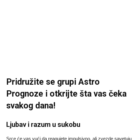
Pridružite se grupi
Astro
Prognoze
i otkrijte šta vas čeka
svakog dana!
Ljubav i razum u sukobu
Srce će vas vući da reagujete impulsivno, ali zvezde savetuju