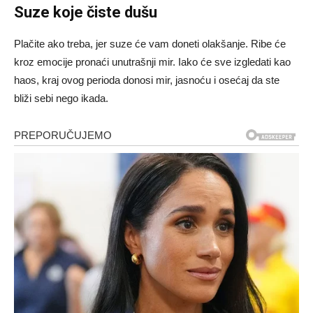
Suze koje čiste dušu
Plačite ako treba, jer suze će vam doneti olakšanje. Ribe će
kroz emocije pronaći unutrašnji mir. Iako će sve izgledati kao
haos, kraj ovog perioda donosi mir, jasnoću i osećaj da ste
bliži sebi nego ikada.