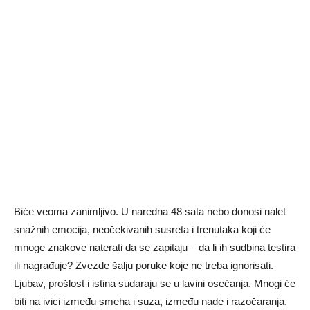
Biće veoma zanimljivo. U naredna 48 sata nebo donosi nalet
snažnih emocija, neočekivanih susreta i trenutaka koji će
mnoge znakove naterati da se zapitaju – da li ih sudbina testira
ili nagrađuje? Zvezde šalju poruke koje ne treba ignorisati.
Ljubav, prošlost i istina sudaraju se u lavini osećanja. Mnogi će
biti na ivici između smeha i suza, između nade i razočaranja.