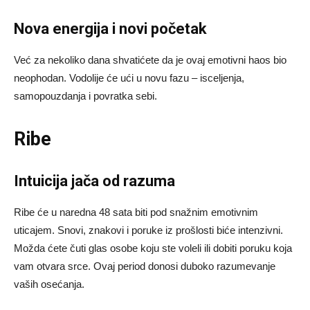
Nova energija i novi početak
Već za nekoliko dana shvatićete da je ovaj emotivni haos bio
neophodan. Vodolije će ući u novu fazu – isceljenja,
samopouzdanja i povratka sebi.
Ribe
Intuicija jača od razuma
Ribe će u naredna 48 sata biti pod snažnim emotivnim
uticajem. Snovi, znakovi i poruke iz prošlosti biće intenzivni.
Možda ćete čuti glas osobe koju ste voleli ili dobiti poruku koja
vam otvara srce. Ovaj period donosi duboko razumevanje
vaših osećanja.