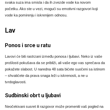
svaka suza ima smisla i da ih zvezde vode ka novom
početku. Ako ste u vezi, mogući su emotivni razgovori koji
vode ka pomirenju i iskrenijem odnosu.
Lav
Ponos i srce u ratu
Lavovi će biti rastrzani između ponosa i ljubavi. Neko iz vaše
prošlosti pokušava da se približi, ali vaše ego vas sprečava da
pokažete slabost. U naredna 48 sata bićete suočeni sa istinom
– shvatićete da prava snaga leži u iskrenosti, a ne u
tvrdoglavosti.
Sudbinski obrt u ljubavi
Neočekivani susret ili razgovor može promeniti vaš pogled na