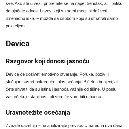
sve. Ako ste u vezi, pripremite se na napet trenutak, ali i priliku
da ojačate odnos. Lavovi koji su sami mogli bi doživeti
iznenadnu iskru – možda sa osobom koju su smatrali samo
prijateljem.
Devica
Razgovor koji donosi jasnoću
Device će doživeti emotivno otvaranje. Poruka, poziv ili
slučajan susret pokrenuće talas sećanja. Bićete zbunjeni, ali
ćete shvatiti da su istina i jasnoća važnije od tišine. U poslu
vas očekuje stabilnost, ali srce će vam biti u haosu.
Uravnotežite osećanja
Zvezde savetuju – ne analizirajte previše. U naredna dva dana