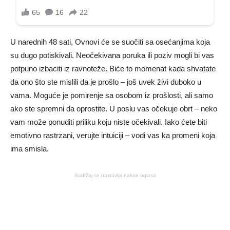
U narednih 48 sati, Ovnovi će se suočiti sa osećanjima koja
su dugo potiskivali. Neočekivana poruka ili poziv mogli bi vas
potpuno izbaciti iz ravnoteže. Biće to momenat kada shvatate
da ono što ste mislili da je prošlo – još uvek živi duboko u
vama. Moguće je pomirenje sa osobom iz prošlosti, ali samo
ako ste spremni da oprostite. U poslu vas očekuje obrt – neko
vam može ponuditi priliku koju niste očekivali. Iako ćete biti
emotivno rastrzani, verujte intuiciji – vodi vas ka promeni koja
ima smisla.
Sadržaj se nastavlja nakon oglasa