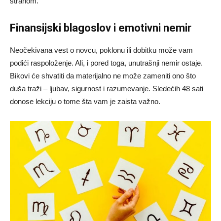
strahom.
Finansijski blagoslov i emotivni nemir
Neočekivana vest o novcu, poklonu ili dobitku može vam
podići raspoloženje. Ali, i pored toga, unutrašnji nemir ostaje.
Bikovi će shvatiti da materijalno ne može zameniti ono što
duša traži – ljubav, sigurnost i razumevanje. Sledećih 48 sati
donose lekciju o tome šta vam je zaista važno.