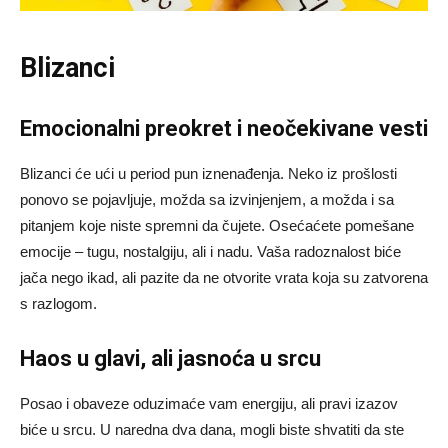
Blizanci
Emocionalni preokret i neočekivane vesti
Blizanci će ući u period pun iznenađenja. Neko iz prošlosti
ponovo se pojavljuje, možda sa izvinjenjem, a možda i sa
pitanjem koje niste spremni da čujete. Osećaćete pomešane
emocije – tugu, nostalgiju, ali i nadu. Vaša radoznalost biće
jača nego ikad, ali pazite da ne otvorite vrata koja su zatvorena
s razlogom.
Haos u glavi, ali jasnoća u srcu
Posao i obaveze oduzimaće vam energiju, ali pravi izazov
biće u srcu. U naredna dva dana, mogli biste shvatiti da ste