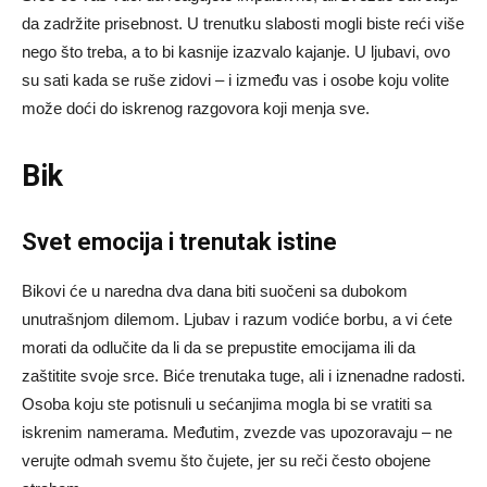
da zadržite prisebnost. U trenutku slabosti mogli biste reći više
nego što treba, a to bi kasnije izazvalo kajanje. U ljubavi, ovo
su sati kada se ruše zidovi – i između vas i osobe koju volite
može doći do iskrenog razgovora koji menja sve.
Bik
Svet emocija i trenutak istine
Bikovi će u naredna dva dana biti suočeni sa dubokom
unutrašnjom dilemom. Ljubav i razum vodiće borbu, a vi ćete
morati da odlučite da li da se prepustite emocijama ili da
zaštitite svoje srce. Biće trenutaka tuge, ali i iznenadne radosti.
Osoba koju ste potisnuli u sećanjima mogla bi se vratiti sa
iskrenim namerama. Međutim, zvezde vas upozoravaju – ne
verujte odmah svemu što čujete, jer su reči često obojene