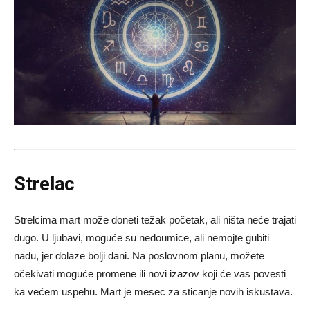
Strelac
Strelcima mart može doneti težak početak, ali ništa neće trajati
dugo. U ljubavi, moguće su nedoumice, ali nemojte gubiti
nadu, jer dolaze bolji dani. Na poslovnom planu, možete
očekivati moguće promene ili novi izazov koji će vas povesti
ka većem uspehu. Mart je mesec za sticanje novih iskustava.