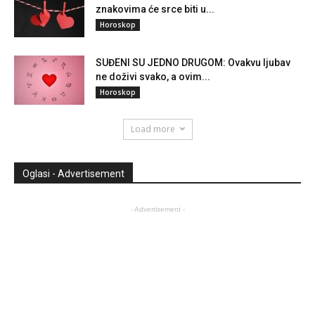
znakovima će srce biti u...
Horoskop
SUĐENI SU JEDNO DRUGOM: Ovakvu ljubav
ne doživi svako, a ovim...
Horoskop
Load more
Oglasi - Advertisement
- Advertisement -