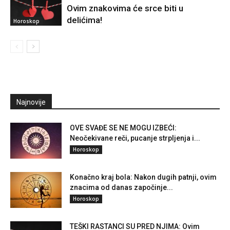
Ovim znakovima će srce biti u
delićima!
Horoskop
Najnovije
OVE SVAĐE SE NE MOGU IZBEĆI:
Neočekivane reči, pucanje strpljenja i...
Horoskop
Konačno kraj bola: Nakon dugih patnji, ovim
znacima od danas započinje...
Horoskop
TEŠKI RASTANCI SU PRED NJIMA: Ovim