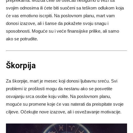
preprekama. Možda ćete se osećati nesigurno u vezi sa
svojim odnosima ili ćete biti suočeni sa teškom odlukom koja
će vas emotivno iscrpiti. Na poslovnom planu, mart vam
donosi izazove, ali i šanse da pokažete svoju snagu i
sposobnosti. Moguće su i veće finansijske prilike, ali samo
ako se potrudite.
Škorpija
Za škorpije, mart je mesec koji donosi ljubavnu sreću. Svi
problemi iz prošlosti mogu da nestanu ako se posvetite
osvajanju srca osobe koju volite. Na poslovnom planu,
moguće su promene koje će vas naterati da preispitate svoje
ciljeve. Očekujte nove izazove, ali i osvežavanje motivacije.