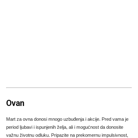
Ovan
Mart za ovna donosi mnogo uzbuđenja i akcije. Pred vama je
period ljubavi i ispunjenih želja, ali i mogućnost da donosite
važnu životnu odluku. Pripazite na prekomernu impulsivnost,