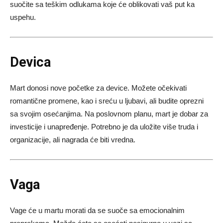
suočite sa teškim odlukama koje će oblikovati vaš put ka
uspehu.
Devica
Mart donosi nove početke za device. Možete očekivati
romantične promene, kao i sreću u ljubavi, ali budite oprezni
sa svojim osećanjima. Na poslovnom planu, mart je dobar za
investicije i unapređenje. Potrebno je da uložite više truda i
organizacije, ali nagrada će biti vredna.
Vaga
Vage će u martu morati da se suoče sa emocionalnim