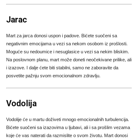
Jarac
Mart za jarca donosi uspon i padove. Bićete suočeni sa
negativnim emocijama u vezi sa nekom osobom iz prošlosti.
Moguće su nedoumice i nesuglasice u vezi sa nekim bliskim.
Na poslovnom planu, mart može doneti neočekivane prilike, ali
i izazove. I dalje ćete biti stabilni, samo ne zaboravite da
posvetite pažnju svom emocionalnom zdravlju.
Vodolija
Vodolije će u martu doživeti mnogo emocionalnih turbulencija.
Bićete suočeni sa izazovima u ljubavi, ali i sa prošlim vezama
koje će vas naterati da razmislite o svom životu. Mart donosi