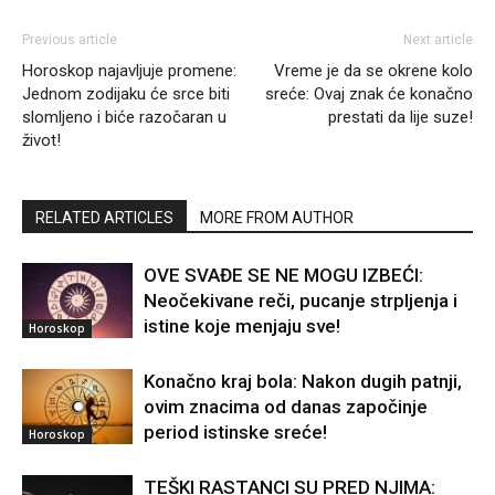
Previous article
Next article
Horoskop najavljuje promene:
Vreme je da se okrene kolo
Jednom zodijaku će srce biti
sreće: Ovaj znak će konačno
slomljeno i biće razočaran u
prestati da lije suze!
život!
RELATED ARTICLES
MORE FROM AUTHOR
OVE SVAĐE SE NE MOGU IZBEĆI:
Neočekivane reči, pucanje strpljenja i
istine koje menjaju sve!
Horoskop
Konačno kraj bola: Nakon dugih patnji,
ovim znacima od danas započinje
period istinske sreće!
Horoskop
TEŠKI RASTANCI SU PRED NJIMA: