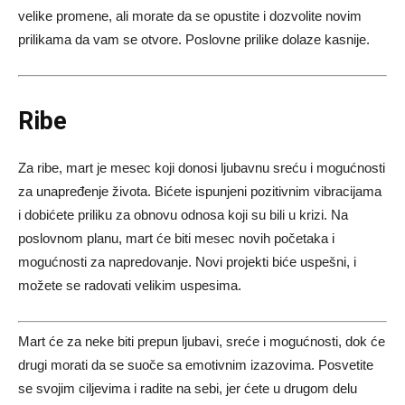
velike promene, ali morate da se opustite i dozvolite novim
prilikama da vam se otvore. Poslovne prilike dolaze kasnije.
Ribe
Za ribe, mart je mesec koji donosi ljubavnu sreću i mogućnosti
za unapređenje života. Bićete ispunjeni pozitivnim vibracijama
i dobićete priliku za obnovu odnosa koji su bili u krizi. Na
poslovnom planu, mart će biti mesec novih početaka i
mogućnosti za napredovanje. Novi projekti biće uspešni, i
možete se radovati velikim uspesima.
Mart će za neke biti prepun ljubavi, sreće i mogućnosti, dok će
drugi morati da se suoče sa emotivnim izazovima. Posvetite
se svojim ciljevima i radite na sebi, jer ćete u drugom delu