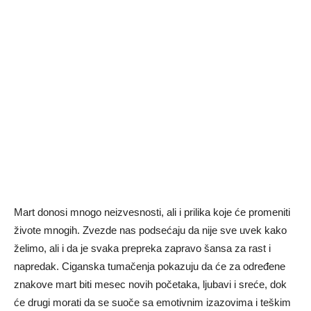
Mart donosi mnogo neizvesnosti, ali i prilika koje će promeniti
živote mnogih. Zvezde nas podsećaju da nije sve uvek kako
želimo, ali i da je svaka prepreka zapravo šansa za rast i
napredak. Ciganska tumačenja pokazuju da će za određene
znakove mart biti mesec novih početaka, ljubavi i sreće, dok
će drugi morati da se suoče sa emotivnim izazovima i teškim