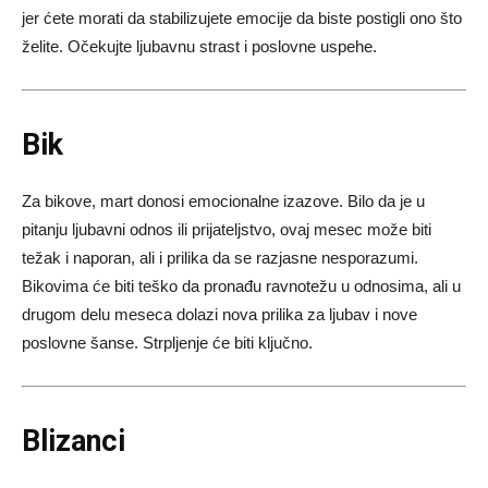
jer ćete morati da stabilizujete emocije da biste postigli ono što
želite. Očekujte ljubavnu strast i poslovne uspehe.
Bik
Za bikove, mart donosi emocionalne izazove. Bilo da je u
pitanju ljubavni odnos ili prijateljstvo, ovaj mesec može biti
težak i naporan, ali i prilika da se razjasne nesporazumi.
Bikovima će biti teško da pronađu ravnotežu u odnosima, ali u
drugom delu meseca dolazi nova prilika za ljubav i nove
poslovne šanse. Strpljenje će biti ključno.
Blizanci