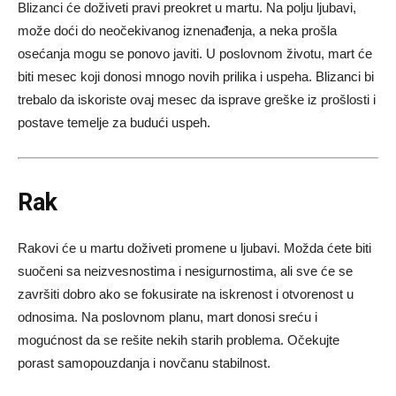
Blizanci će doživeti pravi preokret u martu. Na polju ljubavi,
može doći do neočekivanog iznenađenja, a neka prošla
osećanja mogu se ponovo javiti. U poslovnom životu, mart će
biti mesec koji donosi mnogo novih prilika i uspeha. Blizanci bi
trebalo da iskoriste ovaj mesec da isprave greške iz prošlosti i
postave temelje za budući uspeh.
Rak
Rakovi će u martu doživeti promene u ljubavi. Možda ćete biti
suočeni sa neizvesnostima i nesigurnostima, ali sve će se
završiti dobro ako se fokusirate na iskrenost i otvorenost u
odnosima. Na poslovnom planu, mart donosi sreću i
mogućnost da se rešite nekih starih problema. Očekujte
porast samopouzdanja i novčanu stabilnost.