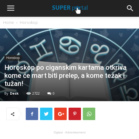
Home
Horoskop
Horoskop
Horoskop po ciganskim kartama otkriva
kome će mart biti prelep, a kome težak i
tužan!
By
Desk
2722
0
Oglasi - Advertisement