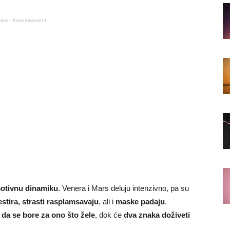
lasi - Advertisement
motivnu dinamiku
. Venera i Mars deluju intenzivno, pa su
estira, strasti rasplamsavaju
, ali i
maske padaju
.
 da se bore za ono što žele
, dok će
dva znaka doživeti