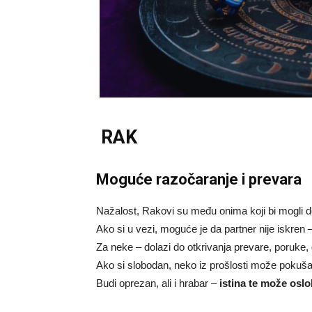
RAK
Moguće razočaranje i prevara
Nažalost, Rakovi su među onima koji bi mogli d
Ako si u vezi, moguće je da partner nije iskren – i
Za neke – dolazi do otkrivanja prevare, poruke, 
Ako si slobodan, neko iz prošlosti može pokuša
Budi oprezan, ali i hrabar –
istina te može oslo