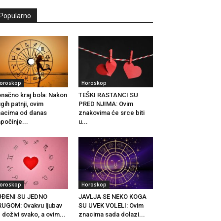
Popularno
oroskop
Horoskop
načno kraj bola: Nakon
TEŠKI RASTANCI SU
gih patnji, ovim
PRED NJIMA: Ovim
acima od danas
znakovima će srce biti
počinje...
u...
oroskop
Horoskop
UĐENI SU JEDNO
JAVLJA SE NEKO KOGA
UGOM: Ovakvu ljubav
SU UVEK VOLELI: Ovim
 doživi svako, a ovim...
znacima sada dolazi...