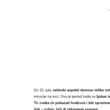
Og
Do 15. jula,
nebeski aspekti donose veliku e
emocije na ivici. Ovo je period kada se
ljubav t
Tri znaka će pokazati hrabrost i biti spremna
šok – izdaju, laži ili otkrivanje prevare.