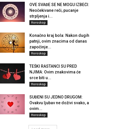
OVE SVAĐE SE NE MOGU IZBEĆI:
Neočekivane reči, pucanje
strpljenja i...
Horoskop
Konačno kraj bola: Nakon dugih
patnji, ovim znacima od danas
započinje...
Horoskop
TEŠKI RASTANCI SU PRED
NJIMA: Ovim znakovima će
srce biti u...
Horoskop
SUĐENI SU JEDNO DRUGOM:
Ovakvu ljubav ne doživi svako, a
ovim...
Horoskop