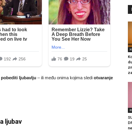
H
Ko
du
zn
za
e
pobediti ljubavlju
– ili među onima kojima sledi
otvaranje
H
S
a ljubav
DR
ne