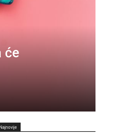
 će
Najnovije