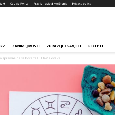
takt
Cookie Policy
Pravila i uslovi korištenja
Privacy policy
IZZ
ZANIMLJIVOSTI
ZDRAVLJE I SAVJETI
RECEPTI
ka spremna da se bore za LJUBAV,a dva će...