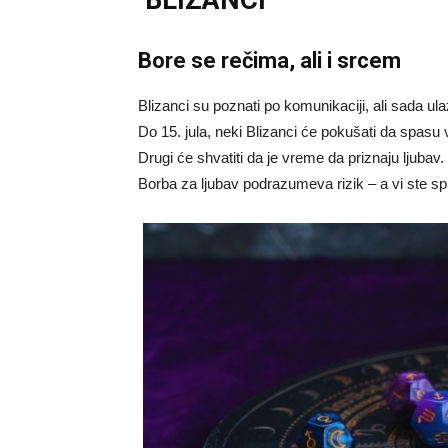
BLIZANCI
Bore se rečima, ali i srcem
Blizanci su poznati po komunikaciji, ali sada u
Do 15. jula, neki Blizanci će pokušati da spasu v
Drugi će shvatiti da je vreme da priznaju ljubav
Borba za ljubav podrazumeva rizik – a vi ste s