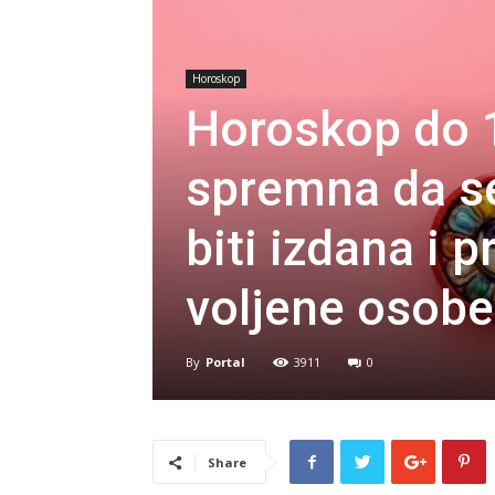
Horoskop
Horoskop do 1
spremna da se
biti izdana i 
voljene osobe
By
Portal
3911
0
Share