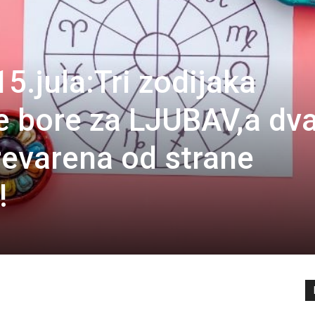
5.jula:Tri zodijaka
 bore za LJUBAV,a dva
prevarena od strane
!