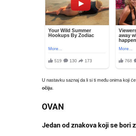
U nastavku saznaj da li si ti među onima koji ć
očiju
.
OVAN
Jedan od znakova koji se bori z