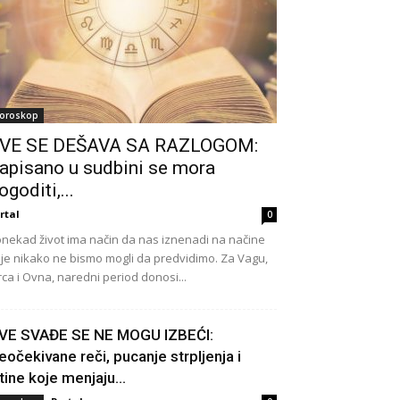
oroskop
VE SE DEŠAVA SA RAZLOGOM:
apisano u sudbini se mora
ogoditi,...
rtal
0
nekad život ima način da nas iznenadi na načine
je nikako ne bismo mogli da predvidimo. Za Vagu,
rca i Ovna, naredni period donosi...
VE SVAĐE SE NE MOGU IZBEĆI:
eočekivane reči, pucanje strpljenja i
stine koje menjaju...