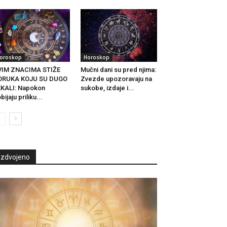
oroskop
Horoskop
VIM ZNACIMA STIŽE
Mučni dani su pred njima:
ORUKA KOJU SU DUGO
Zvezde upozoravaju na
KALI: Napokon
sukobe, izdaje i...
bijaju priliku...
Izdvojeno