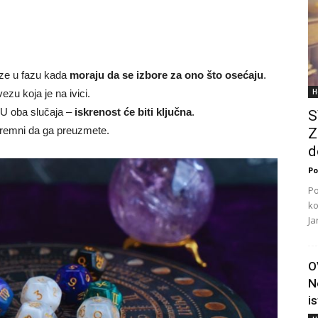
laze u fazu kada
moraju da se izbore za ono što osećaju
.
H
ezu koja je na ivici.
. U oba slučaja –
iskrenost će biti ključna
.
S
premni da ga preuzmete.
Z
d
Po
Po
ko
Ja
O
N
i