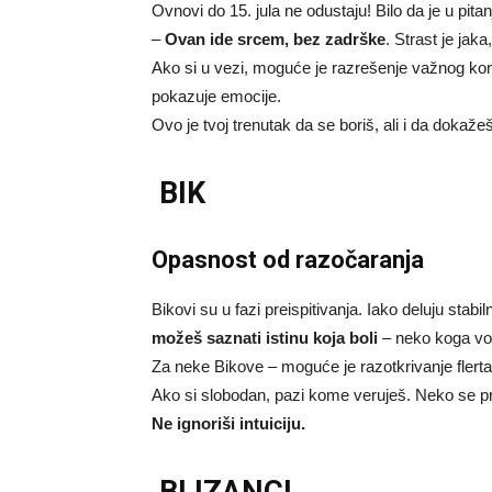
Ovnovi do 15. jula ne odustaju! Bilo da je u pita
–
Ovan ide srcem, bez zadrške
. Strast je jaka,
Ako si u vezi, moguće je razrešenje važnog kon
pokazuje emocije.
Ovo je tvoj trenutak da se boriš, ali i da dokaže
BIK
Opasnost od razočaranja
Bikovi su u fazi preispitivanja. Iako deluju stabi
možeš saznati istinu koja boli
– neko koga vol
Za neke Bikove – moguće je razotkrivanje flerta
Ako si slobodan, pazi kome veruješ. Neko se pre
Ne ignoriši intuiciju.