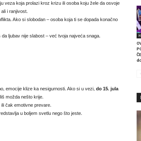
nju veza koja prolazi kroz krizu ili osoba koju žele da osvoje
 ali i ranjivost.
flikta. Ako si slobodan – osoba koja ti se dopada konačno
š da ljubav nije slabost – već tvoja najveća snaga.
H
O
P
ČE
do
lno, emocije klize ka nesigurnosti. Ako si u vezi,
do 15. jula
iš možda nešto krije.
 ili čak emotivne prevare.
dstavlja u boljem svetlu nego što jeste.