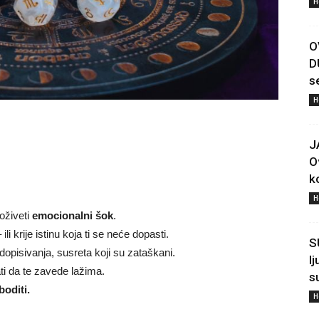
H
O
D
s
H
J
O
ko
H
oživeti
emocionalni šok
.
li krije istinu koja ti se neće dopasti.
S
dopisivanja, susreta koji su zataškani.
l
ti da te zavede lažima.
s
boditi.
H