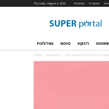
Thursday, August 6, 2026
Početna
O nama
Kon
Super
blog
POČETNA
NOVO
VIJESTI
SHOWB
Home
Horoskop
Horoskop do 15.jula:Tri zodija