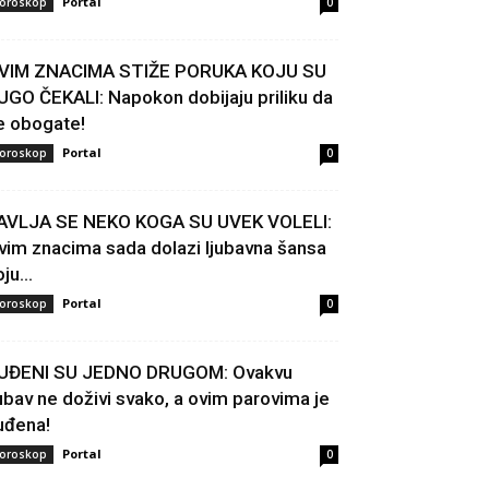
Portal
oroskop
0
VIM ZNACIMA STIŽE PORUKA KOJU SU
UGO ČEKALI: Napokon dobijaju priliku da
e obogate!
Portal
oroskop
0
AVLJA SE NEKO KOGA SU UVEK VOLELI:
vim znacima sada dolazi ljubavna šansa
ju...
Portal
oroskop
0
UĐENI SU JEDNO DRUGOM: Ovakvu
jubav ne doživi svako, a ovim parovima je
uđena!
Portal
oroskop
0