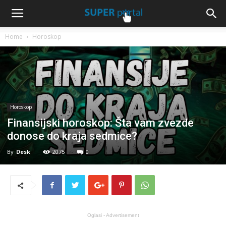
Home
Horoskop
Horoskop
Finansijski horoskop: Šta vam zvezde
donose do kraja sedmice?
By
Desk
2075
0
Oglasi - Advertisement