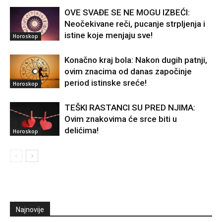
OVE SVAĐE SE NE MOGU IZBEĆI:
Neočekivane reči, pucanje strpljenja i
istine koje menjaju sve!
Horoskop
Konačno kraj bola: Nakon dugih patnji,
ovim znacima od danas započinje
period istinske sreće!
Horoskop
TEŠKI RASTANCI SU PRED NJIMA:
Ovim znakovima će srce biti u
delićima!
Horoskop
Najnovije