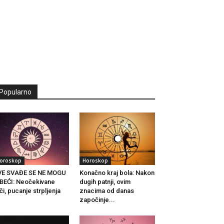
Popularno
oroskop
Horoskop
VE SVAĐE SE NE MOGU
Konačno kraj bola: Nakon
BEĆI: Neočekivane
dugih patnji, ovim
či, pucanje strpljenja
znacima od danas
.
započinje...