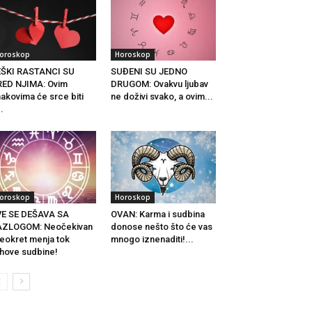
oroskop
Horoskop
EŠKI RASTANCI SU
SUĐENI SU JEDNO
ED NJIMA: Ovim
DRUGOM: Ovakvu ljubav
akovima će srce biti
ne doživi svako, a ovim...
..
oroskop
Horoskop
VE SE DEŠAVA SA
OVAN: Karma i sudbina
AZLOGOM: Neočekivan
donose nešto što će vas
eokret menja tok
mnogo iznenaditi!...
ihove sudbine!