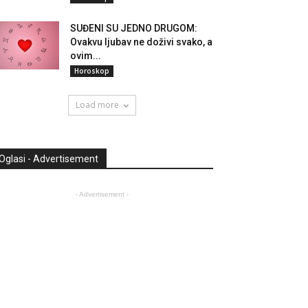
SUĐENI SU JEDNO DRUGOM:
Ovakvu ljubav ne doživi svako, a
ovim...
Horoskop
Load more
Oglasi - Advertisement
- Advertisement -