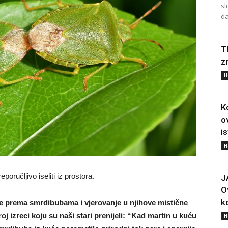
sl
da
T
z
H
K
o
i
H
oručljivo iseliti iz prostora.
J
O
ko
je prema smrdibubama i vjerovanje u njihove mistične
oj izreci koju su naši stari prenijeli: “Kad martin u kuću
H