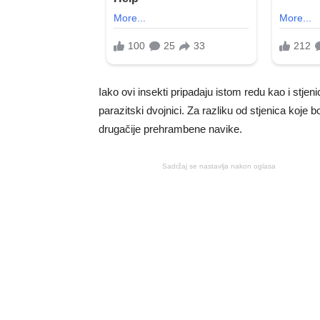
Iako ovi insekti pripadaju istom redu kao i stjen
parazitski dvojnici. Za razliku od stjenica koje 
drugačije prehrambene navike.
Sadržaj se nastavlja nakon oglasa