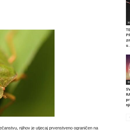
H
T
PR
zn
u.
H
S
R
pr
nj
ečanstvu, njihov je utjecaj prvenstveno ograničen na