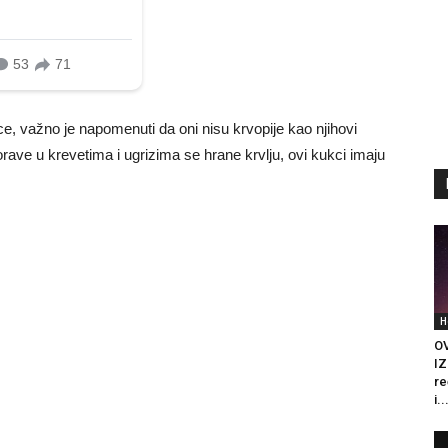
ice, važno je napomenuti da oni nisu krvopije kao njihovi
borave u krevetima i ugrizima se hrane krvlju, ovi kukci imaju
H
O
IZ
re
i..