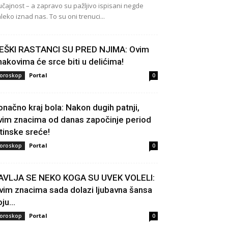
učajnost – a zapravo su pažljivo ispisani negde
leko iznad nas. To su oni trenuci...
EŠKI RASTANCI SU PRED NJIMA: Ovim
nakovima će srce biti u delićima!
Portal
oroskop
0
onačno kraj bola: Nakon dugih patnji,
vim znacima od danas započinje period
stinske sreće!
Portal
oroskop
0
AVLJA SE NEKO KOGA SU UVEK VOLELI:
vim znacima sada dolazi ljubavna šansa
ju...
Portal
oroskop
0