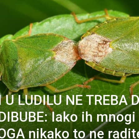
 U LUDILU NE TREBA 
IBUBE: Iako ih mnogi
OGA nikako to ne radit