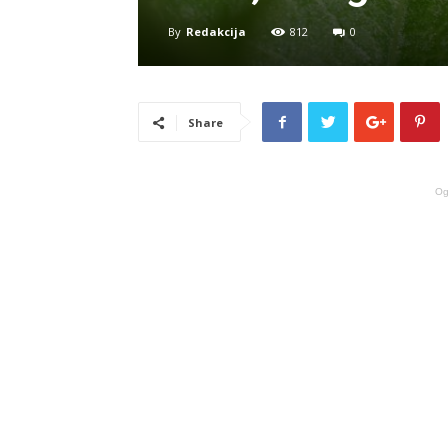
By
Redakcija
812
0
Share
Og