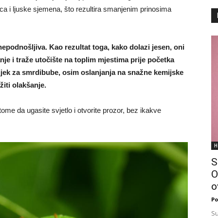
rica i ljuske sjemena, što rezultira smanjenim prinosima
podnošljiva. Kao rezultat toga, kako dolazi jesen, oni
je i traže utočište na toplim mjestima prije početka
lijek za smrdibube, osim oslanjanja na snažne kemijske
žiti olakšanje.
ome da ugasite svjetlo i otvorite prozor, bez ikakve
H
S
O
o
Po
Su