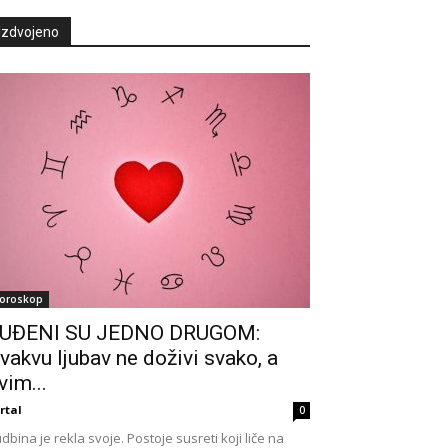
Izdvojeno
oroskop
UĐENI SU JEDNO DRUGOM:
vakvu ljubav ne doživi svako, a
vim...
rtal
0
dbina je rekla svoje. Postoje susreti koji liče na