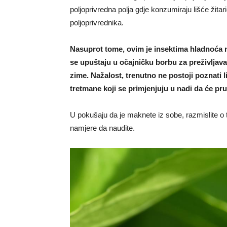
poljoprivredna polja gdje konzumiraju lišće žita
poljoprivrednika.
Nasuprot tome, ovim je insektima hladnoća ne
se upuštaju u očajničku borbu za preživljavan
zime. Nažalost, trenutno ne postoji poznati 
tretmane koji se primjenjuju u nadi da će pru
U pokušaju da je maknete iz sobe, razmislite o t
namjere da naudite.