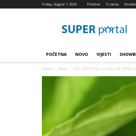
Friday, August 7, 2026
Početna
O nama
Kontak
Super
blog
POČETNA
NOVO
VIJESTI
SHOWB
Home
Novo
EVO ZAŠTO NI U LUDILU NE TREBA DA