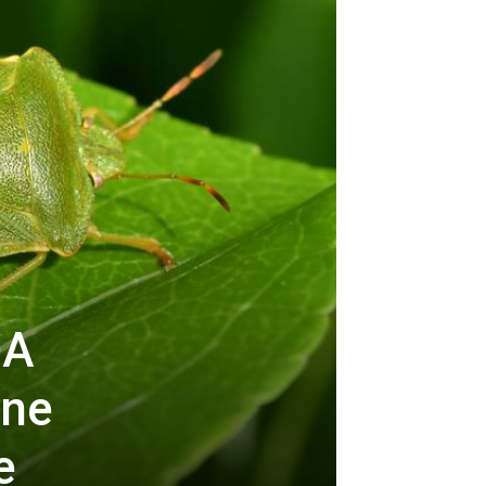
DA
 ne
e