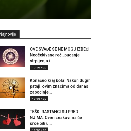
Najnovije
OVE SVAĐE SE NE MOGU IZBEĆI:
Neočekivane reči, pucanje
strpljenja i...
Horoskop
Konačno kraj bola: Nakon dugih
patnji, ovim znacima od danas
započinje...
Horoskop
TEŠKI RASTANCI SU PRED
NJIMA: Ovim znakovima će
srce biti u...
Horoskop