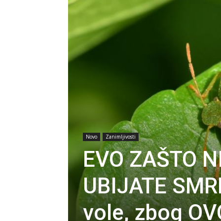
Novo
Zanimljivosti
EVO ZAŠTO NI
UBIJATE SMRD
vole, zbog OV