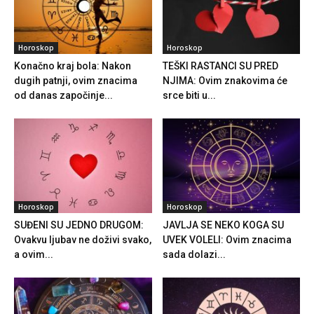
Horoskop
Horoskop
Konačno kraj bola: Nakon
TEŠKI RASTANCI SU PRED
dugih patnji, ovim znacima
NJIMA: Ovim znakovima će
od danas započinje...
srce biti u...
Horoskop
Horoskop
SUĐENI SU JEDNO DRUGOM:
JAVLJA SE NEKO KOGA SU
Ovakvu ljubav ne doživi svako,
UVEK VOLELI: Ovim znacima
a ovim...
sada dolazi...