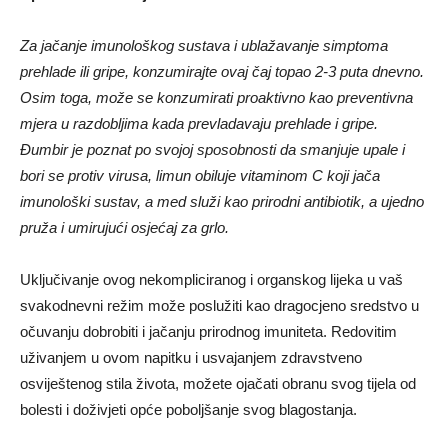
Za jačanje imunološkog sustava i ublažavanje simptoma
prehlade ili gripe, konzumirajte ovaj čaj topao 2-3 puta dnevno.
Osim toga, može se konzumirati proaktivno kao preventivna
mjera u razdobljima kada prevladavaju prehlade i gripe.
Đumbir je poznat po svojoj sposobnosti da smanjuje upale i
bori se protiv virusa, limun obiluje vitaminom C koji jača
imunološki sustav, a med služi kao prirodni antibiotik, a ujedno
pruža i umirujući osjećaj za grlo.
Uključivanje ovog nekompliciranog i organskog lijeka u vaš
svakodnevni režim može poslužiti kao dragocjeno sredstvo u
očuvanju dobrobiti i jačanju prirodnog imuniteta. Redovitim
uživanjem u ovom napitku i usvajanjem zdravstveno
osviještenog stila života, možete ojačati obranu svog tijela od
bolesti i doživjeti opće poboljšanje svog blagostanja.