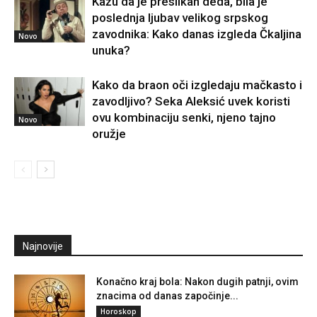
Kažu da je preslikan deda, bila je
poslednja ljubav velikog srpskog
zavodnika: Kako danas izgleda Čkaljina
Novo
unuka?
Kako da braon oči izgledaju mačkasto i
zavodljivo? Seka Aleksić uvek koristi
ovu kombinaciju senki, njeno tajno
Novo
oružje
Najnovije
Konačno kraj bola: Nakon dugih patnji, ovim
znacima od danas započinje...
Horoskop