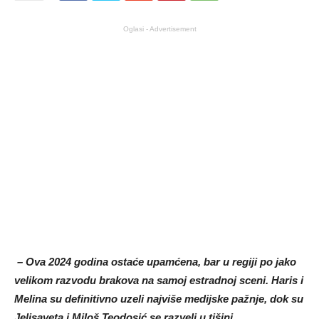
Oglasi - Advertisement
– Ova 2024 godina ostaće upamćena, bar u regiji po jako
velikom razvodu brakova na samoj estradnoj sceni. Haris i
Melina su definitivno uzeli najviše medijske pažnje, dok su
Jelisaveta i Miloš Teodosić se razveli u tišini.