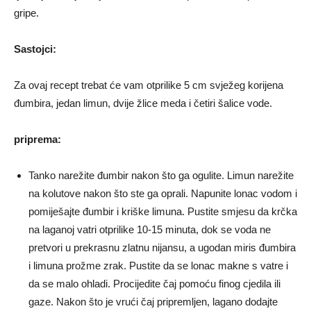
gripe.
Sastojci:
Za ovaj recept trebat će vam otprilike 5 cm svježeg korijena
đumbira, jedan limun, dvije žlice meda i četiri šalice vode.
priprema:
Tanko narežite đumbir nakon što ga ogulite. Limun narežite
na kolutove nakon što ste ga oprali. Napunite lonac vodom i
pomiješajte đumbir i kriške limuna. Pustite smjesu da krčka
na laganoj vatri otprilike 10-15 minuta, dok se voda ne
pretvori u prekrasnu zlatnu nijansu, a ugodan miris đumbira
i limuna prožme zrak. Pustite da se lonac makne s vatre i
da se malo ohladi. Procijedite čaj pomoću finog cjedila ili
gaze. Nakon što je vrući čaj pripremljen, lagano dodajte