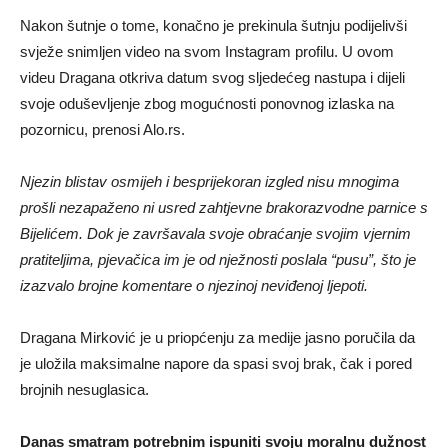
Nakon šutnje o tome, konačno je prekinula šutnju podijelivši
svježe snimljen video na svom Instagram profilu. U ovom
videu Dragana otkriva datum svog sljedećeg nastupa i dijeli
svoje oduševljenje zbog mogućnosti ponovnog izlaska na
pozornicu, prenosi Alo.rs.
Njezin blistav osmijeh i besprijekoran izgled nisu mnogima
prošli nezapaženo ni usred zahtjevne brakorazvodne parnice s
Bijelićem. Dok je završavala svoje obraćanje svojim vjernim
pratiteljima, pjevačica im je od nježnosti poslala “pusu”, što je
izazvalo brojne komentare o njezinoj neviđenoj ljepoti.
Dragana Mirković je u priopćenju za medije jasno poručila da
je uložila maksimalne napore da spasi svoj brak, čak i pored
brojnih nesuglasica.
Danas smatram potrebnim ispuniti svoju moralnu dužnost