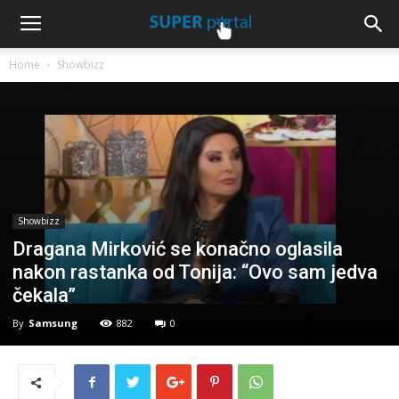
Home
Showbizz
Showbizz
Dragana Mirković se konačno oglasila
nakon rastanka od Tonija: “Ovo sam jedva
čekala”
By
Samsung
882
0