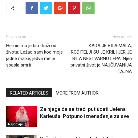
Previous article
Next article
Heroin mu je bio draži od
KADA JE BILA MALA,
života: Ležao sam kod moje
RODITELJI SU JE KRILI JER JE
jadne majke, jedva me je
BILA NESTVARNO LEPA: Njen
spasla smrti
privatni život je NAJČUVANIJA
TAJNA
RELATED ARTICLES
MORE FROM AUTHOR
Za njega će se treći put udati Jelena
Karleuša: Potpuno iznenađenje za sve
Najnovije