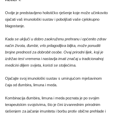
Ovdje je predstavljeno holističko rješenje koje može učinkovito
ojačati vaš imunološki sustav i poboljšati vaše cjelokupno
blagostanje.
Kada se uključi u dobro zaokruženu prehranu i općenito zdrav
način života, đumbir, vrlo prilagodljiva biljka, može ponuditi
brojne prednosti za dobrobit osobe. Ovaj prirodni lijek, koji je
izdržao test vremena i nastavlja imati značaj u tradicionalnoj
medicini diljem svijeta, koristi se stoljećima.
Ojačajte svoj imunološki sustav s umirujućom mješavinom
čaja od đumbira, limuna i meda.
Kombinacija đumbira, limuna i meda poznata je po svojim
terapeutskim svojstvima, što je čini izvanrednim prirodnim
rješenjem za jačanje imuniteta i borbu protiv obične prehlade i