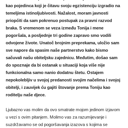
kao pojedinca koji je čitavu svoju egzistenciju izgradio na
temeljima istinoljubivosti. Nažalost, moram javnosti
priopćiti da sam pokrenuo postupak za pravni razvod
braka. S vremenom se veza između Tonija i mene
pogoršala, a posljednje tri godine zapravo smo vodili
odvojene živote. Unatoč brojnim preprekama, uložio sam
sve napore da spasim naše partnerstvo kako bismo
sačuvali našu obiteljsku zajednicu. Međutim, došao sam
do spoznaje da bi ostanak u situaciji koja više nije
funkcionalna samo nanio dodatnu štetu. Ostajem
nepokolebljiv u svojoj predanosti svojim načelima i svojoj
obitelji, i zauvijek ću gajiti štovanje prema Toniju kao
roditelju naše djece.
Ljubazno vas molim da ovo smatrate mojom jedinom izjavom
u vezi s ovim pitanjem. Molimo vas za razumijevanje i
suzdržavamo se od pogoršavanja izazova s ​​kojima se