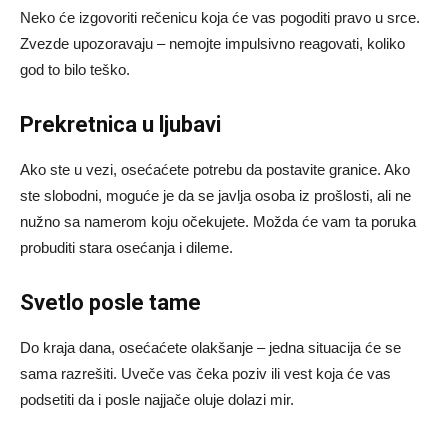
Neko će izgovoriti rečenicu koja će vas pogoditi pravo u srce.
Zvezde upozoravaju – nemojte impulsivno reagovati, koliko
god to bilo teško.
Prekretnica u ljubavi
Ako ste u vezi, osećaćete potrebu da postavite granice. Ako
ste slobodni, moguće je da se javlja osoba iz prošlosti, ali ne
nužno sa namerom koju očekujete. Možda će vam ta poruka
probuditi stara osećanja i dileme.
Svetlo posle tame
Do kraja dana, osećaćete olakšanje – jedna situacija će se
sama razrešiti. Uveče vas čeka poziv ili vest koja će vas
podsetiti da i posle najjače oluje dolazi mir.