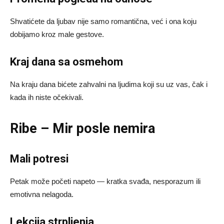
Shvatićete da ljubav nije samo romantična, već i ona koju
dobijamo kroz male gestove.
Kraj dana sa osmehom
Na kraju dana bićete zahvalni na ljudima koji su uz vas, čak i
kada ih niste očekivali.
Ribe – Mir posle nemira
Mali potresi
Petak može početi napeto — kratka svađa, nesporazum ili
emotivna nelagoda.
Lekcija strpljenja