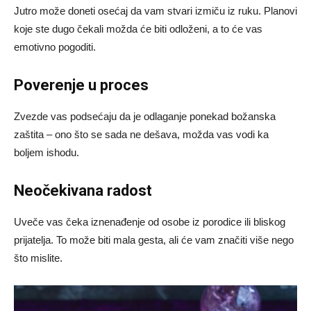
Jutro može doneti osećaj da vam stvari izmiču iz ruku. Planovi
koje ste dugo čekali možda će biti odloženi, a to će vas
emotivno pogoditi.
Poverenje u proces
Zvezde vas podsećaju da je odlaganje ponekad božanska
zaštita – ono što se sada ne dešava, možda vas vodi ka
boljem ishodu.
Neočekivana radost
Uveče vas čeka iznenađenje od osobe iz porodice ili bliskog
prijatelja. To može biti mala gesta, ali će vam značiti više nego
što mislite.