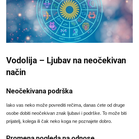
Vodolija – Ljubav na neočekivan
način
Neočekivana podrška
Iako vas neko može povrediti rečima, danas ćete od druge
osobe dobiti neočekivan znak ljubavi i podrške. To može biti
prijatelj, kolega ili čak neko koga ne poznajete dobro.
Promena pogleda na odnose