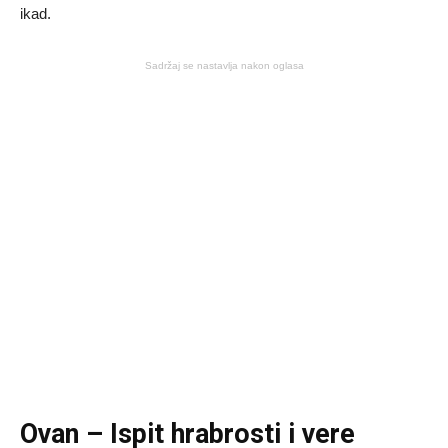
ikad.
Sadržaj se nastavlja nakon oglasa
Ovan – Ispit hrabrosti i vere