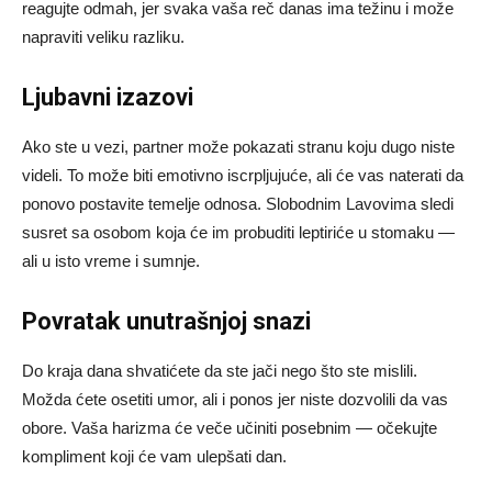
reagujte odmah, jer svaka vaša reč danas ima težinu i može
napraviti veliku razliku.
Ljubavni izazovi
Ako ste u vezi, partner može pokazati stranu koju dugo niste
videli. To može biti emotivno iscrpljujuće, ali će vas naterati da
ponovo postavite temelje odnosa. Slobodnim Lavovima sledi
susret sa osobom koja će im probuditi leptiriće u stomaku —
ali u isto vreme i sumnje.
Povratak unutrašnjoj snazi
Do kraja dana shvatićete da ste jači nego što ste mislili.
Možda ćete osetiti umor, ali i ponos jer niste dozvolili da vas
obore. Vaša harizma će veče učiniti posebnim — očekujte
kompliment koji će vam ulepšati dan.