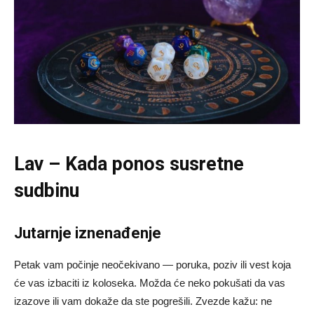
Lav – Kada ponos susretne
sudbinu
Jutarnje iznenađenje
Petak vam počinje neočekivano — poruka, poziv ili vest koja
će vas izbaciti iz koloseka. Možda će neko pokušati da vas
izazove ili vam dokaže da ste pogrešili. Zvezde kažu: ne