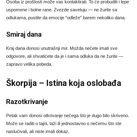
Osoba iz prošlosti može vas kontaktirati. To će probuditi i lepe
uspomene i bolne rane. Zvezde savetuju — ne žurite sa
odlukama, pustite da emocije “odleže” barem nekoliko dana.
Smiraj dana
Kraj dana donosi unutrašnji mir. Možda nećete imati sve
odgovore, ali shvatićete da je i sama odluka da ne žurite —
zapravo velika pobeda.
Škorpija – Istina koja oslobađa
Razotkrivanje
Petak vam donosi otkrivanje nečega što je dugo bilo skriveno.
Može se raditi o tajni, laži ili jednostavno o nečemu što ste
naslućivali, ali niste imali dokaz.