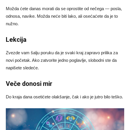
Možda ćete danas morati da se oprostite od nečega — posla,
odnosa, navike. Možda neće biti lako, ali osećaćete da je to
nužno.
Lekcija
Zvezde vam šalju poruku da je svaki kraj zapravo prilika za
novi početak. Ako zatvorite jedno poglavlje, slobodni ste da
napišete sledeće.
Veče donosi mir
Do kraja dana osetićete olakšanje, čak i ako je jutro bilo teško.