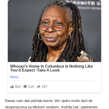
Danas vam dan počinje burno. Već ujutro može doći do
nesporazuma sa bliskom osobom, možda čak i partnerom.