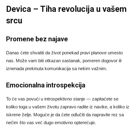
Devica – Tiha revolucija u vašem
srcu
Promene bez najave
Danas ćete shvatiti da život ponekad pravi planove umesto
nas. Može vam biti otkazan sastanak, pomeren dogovor ili
iznenada prekinuta komunikacija sa nekim važnim.
Emocionalna introspekcija
To će vas povući u introspektivno stanje — zapitaćete se
koliko toga u vašem životu zapravo radite iz navike, a koliko iz
iskrene želje. Moguće je da ćete odlučiti da napravite rez sa
nečim što vas već dugo emotivno opterećuje.