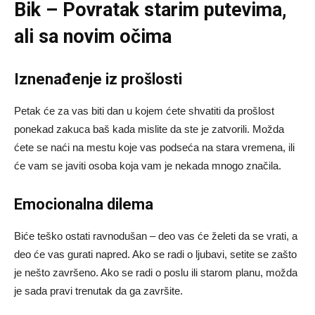
Bik – Povratak starim putevima,
ali sa novim očima
Iznenađenje iz prošlosti
Petak će za vas biti dan u kojem ćete shvatiti da prošlost
ponekad zakuca baš kada mislite da ste je zatvorili. Možda
ćete se naći na mestu koje vas podseća na stara vremena, ili
će vam se javiti osoba koja vam je nekada mnogo značila.
Emocionalna dilema
Biće teško ostati ravnodušan – deo vas će želeti da se vrati, a
deo će vas gurati napred. Ako se radi o ljubavi, setite se zašto
je nešto završeno. Ako se radi o poslu ili starom planu, možda
je sada pravi trenutak da ga završite.