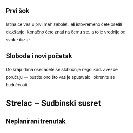
Prvi šok
Istina će vas u prvi mah zaboleti, ali istovremeno ćete osetiti
olakšanje. Konačno ćete znati na čemu ste, a to je vrednije od
svake iluzije.
Sloboda i novi početak
Do kraja dana osećaćete se slobodnije nego ikad. Zvezde
poručuju — pustite ono što vas je sputavalo i okrenite se
budućnosti.
Strelac – Sudbinski susret
Neplanirani trenutak