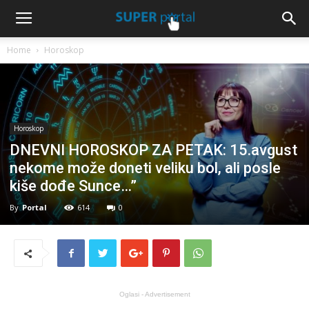
Home
Horoskop
Horoskop
DNEVNI HOROSKOP ZA PETAK: 15.avgust
nekome može doneti veliku bol, ali posle
kiše dođe Sunce…”
By
Portal
614
0
Oglasi - Advertisement