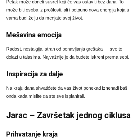
Petak može doneti susret koji će vas ostaviti bez daha. To
može biti osoba iz prošlosti, ali i potpuno nova energija koja u
vama budi želju da menjate svoj život.
Mešavina emocija
Radost, nostalgija, strah od ponavljanja grešaka — sve to
dolazi u talasima. Najvažnije je da budete iskreni prema sebi.
Inspiracija za dalje
Na kraju dana shvatićete da vas život ponekad iznenadi baš
onda kada mislite da ste sve isplanirali.
Jarac – Završetak jednog ciklusa
Prihvatanje kraja