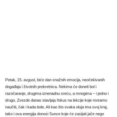
Petak, 15. avgust, biće dan snažnih emocija, neočekivanih
događaja i životnih prekretnica. Nekima će doneti bol i
razočaranje, drugima iznenadnu sreću, a mnogima – i jedno i
drugo. Zvezde danas stavljaju fokus na lekcije koje moramo
naučiti, čak i kada bole. Ali kao što svaka oluja ima svoj kraj,
tako i ova energija donosi Sunce koje će zasijati jače nego