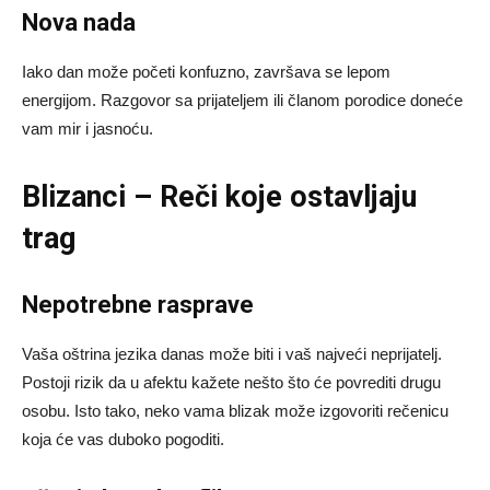
Nova nada
Iako dan može početi konfuzno, završava se lepom
energijom. Razgovor sa prijateljem ili članom porodice doneće
vam mir i jasnoću.
Blizanci – Reči koje ostavljaju
trag
Nepotrebne rasprave
Vaša oštrina jezika danas može biti i vaš najveći neprijatelj.
Postoji rizik da u afektu kažete nešto što će povrediti drugu
osobu. Isto tako, neko vama blizak može izgovoriti rečenicu
koja će vas duboko pogoditi.