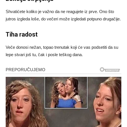
Shvatićete koliko je važno da ne reagujete iz prve. Ono što
jutros izgleda loše, do večeri može izgledati potpuno drugačije.
Tiha radost
Veče donosi nežan, topao trenutak koji će vas podsetiti da su
lepe stvari još tu, čak i posle teškog dana.