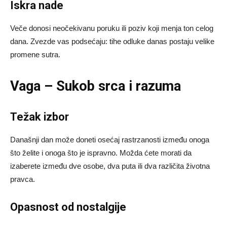
Iskra nade
Veče donosi neočekivanu poruku ili poziv koji menja ton celog
dana. Zvezde vas podsećaju: tihe odluke danas postaju velike
promene sutra.
Vaga – Sukob srca i razuma
Težak izbor
Današnji dan može doneti osećaj rastrzanosti između onoga
što želite i onoga što je ispravno. Možda ćete morati da
izaberete između dve osobe, dva puta ili dva različita životna
pravca.
Opasnost od nostalgije