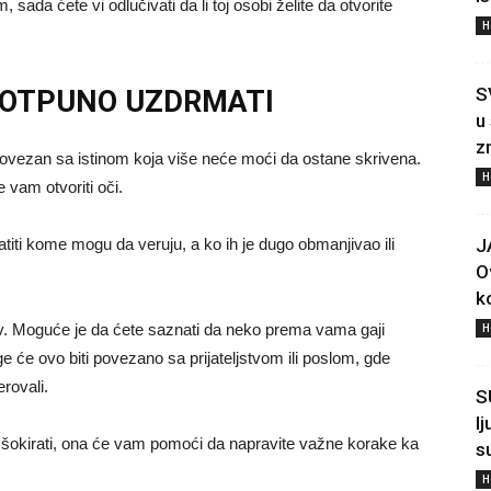
sada ćete vi odlučivati da li toj osobi želite da otvorite
H
S
 POTPUNO UZDRMATI
u
z
povezan sa istinom koja više neće moći da ostane skrivena.
H
e vam otvoriti oči.
J
iti kome mogu da veruju, a ko ih je dugo obmanjivao ili
O
ko
H
av. Moguće je da ćete saznati da neko prema vama gaji
e će ovo biti povezano sa prijateljstvom ili poslom, gde
rovali.
S
l
i šokirati, ona će vam pomoći da napravite važne korake ka
s
H