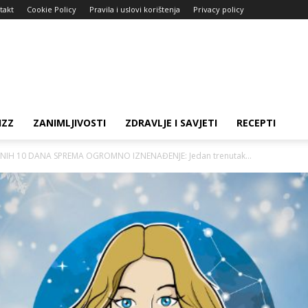
takt
Cookie Policy
Pravila i uslovi korištenja
Privacy policy
IZZ
ZANIMLJIVOSTI
ZDRAVLJE I SAVJETI
RECEPTI
NIH 10 DANA SPREMA OGROMNO IZNENAĐENJE: Jedan trenutak...