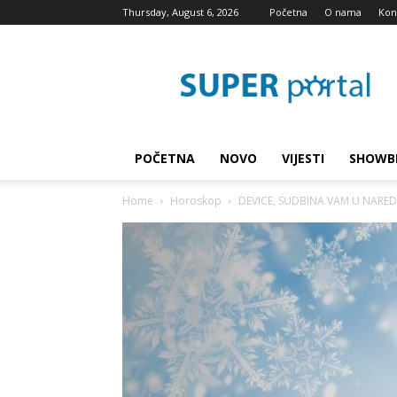
Thursday, August 6, 2026
Početna
O nama
Kon
Super
blog
POČETNA
NOVO
VIJESTI
SHOWB
Home
Horoskop
DEVICE, SUDBINA VAM U NARED