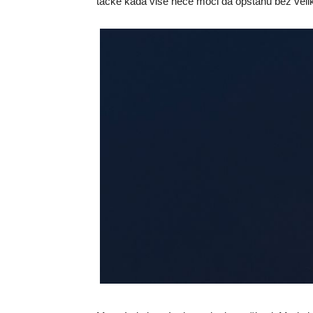
tačke kada više neće moći da opstanu bez veli