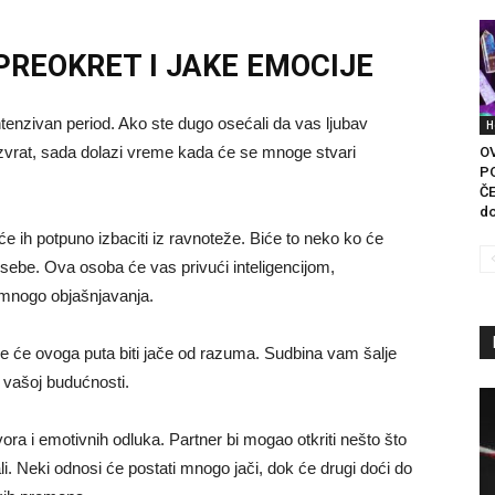
PREOKRET I JAKE EMOCIJE
tenzivan period. Ako ste dugo osećali da vas ljubav
H
zauzvrat, sada dolazi vreme kada će se mnoge stvari
O
P
ČE
do
 ih potpuno izbaciti iz ravnoteže. Biće to neko ko će
d sebe. Ova osoba će vas privući inteligencijom,
mnogo objašnjavanja.
ce će ovoga puta biti jače od razuma. Sudbina vam šalje
 vašoj budućnosti.
ra i emotivnih odluka. Partner bi mogao otkriti nešto što
ali. Neki odnosi će postati mnogo jači, dok će drugi doći do