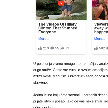
U poslednje vreme mnogo ste razmišljali, analiz
dugo muče. Često ste ćutali o svojim emocijama,
izdržljivosti. Međutim, univerzum sada donosi d
skriveno.
Jedna istina koju ćete saznati u narednih deset
prijateljstvo ili posao. Iako će vas neke stvari š
učinila uslugu.