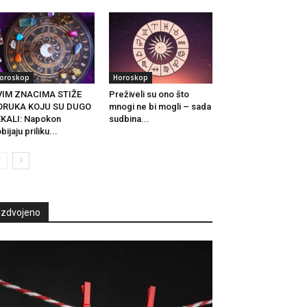
oroskop
Horoskop
VIM ZNACIMA STIŽE
Preživeli su ono što
ORUKA KOJU SU DUGO
mnogi ne bi mogli – sada
KALI: Napokon
sudbina...
bijaju priliku...
Izdvojeno