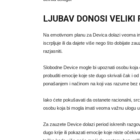
LJUBAV DONOSI VELIKI 
Na emotivnom planu za
Devica
dolazi veoma in
iscrpljuje ili da dajete više nego što dobijate 
razjasniti.
Slobodne Device mogle bi upoznati osobu koja će
probuditi emocije koje ste dugo skrivali čak i o
ponašanjem i načinom na koji vas razume bez 
Iako ćete pokušavati da ostanete racionalni, sr
osobu koja bi mogla imati veoma važnu ulogu u
Za zauzete Device dolazi period iskrenih razgovo
dugo krije ili pokazati emocije koje niste očekiv