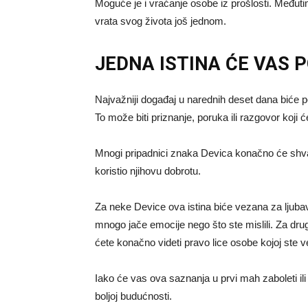
Moguće je i vraćanje osobe iz prošlosti. Međutim, 
vrata svog života još jednom.
JEDNA ISTINA ĆE VAS
Najvažniji događaj u narednih deset dana biće 
To može biti priznanje, poruka ili razgovor koji ć
Mnogi pripadnici znaka
Devica
konačno će shvat
koristio njihovu dobrotu.
Za neke Device ova istina biće vezana za ljub
mnogo jače emocije nego što ste mislili. Za drug
ćete konačno videti pravo lice osobe kojoj ste ve
Iako će vas ova saznanja u prvi mah zaboleti il
boljoj budućnosti.