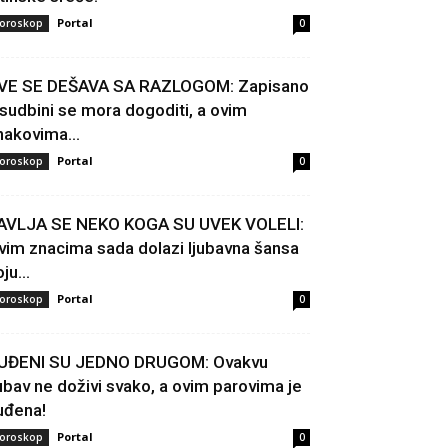
Portal
oroskop
0
VE SE DEŠAVA SA RAZLOGOM: Zapisano
 sudbini se mora dogoditi, a ovim
nakovima...
Portal
oroskop
0
AVLJA SE NEKO KOGA SU UVEK VOLELI:
vim znacima sada dolazi ljubavna šansa
ju...
Portal
oroskop
0
UĐENI SU JEDNO DRUGOM: Ovakvu
jubav ne doživi svako, a ovim parovima je
uđena!
Portal
oroskop
0