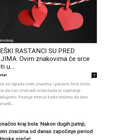
oroskop
EŠKI RASTANCI SU PRED
JIMA: Ovim znakovima će srce
ti u...
rtal
0
ce se rapada ovim znacima. Ljubavni život često
e da nas iznenadi onda kada to najmanje
ekujemo. Postoje trenuci kada mislimo da smo
onašli...
onačno kraj bola: Nakon dugih patnji,
vim znacima od danas započinje period
stinske sreće!