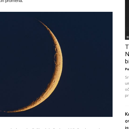
kih promena.
H
T
N
bi
Po
Sr
um
oč
pr
K
o
i