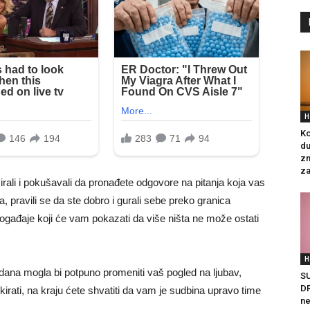
H
Ko
du
zn
za
irali i pokušavali da pronađete odgovore na pitanja koja vas
 pravili se da ste dobro i gurali sebe preko granica
ogađaje koji će vam pokazati da više ništa ne može ostati
H
 dana mogla bi potpuno promeniti vaš pogled na ljubav,
S
DR
okirati, na kraju ćete shvatiti da vam je sudbina upravo time
ne