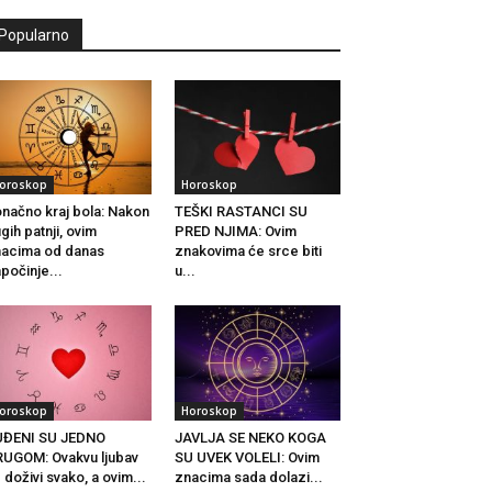
Popularno
oroskop
Horoskop
načno kraj bola: Nakon
TEŠKI RASTANCI SU
gih patnji, ovim
PRED NJIMA: Ovim
acima od danas
znakovima će srce biti
počinje...
u...
oroskop
Horoskop
UĐENI SU JEDNO
JAVLJA SE NEKO KOGA
UGOM: Ovakvu ljubav
SU UVEK VOLELI: Ovim
 doživi svako, a ovim...
znacima sada dolazi...