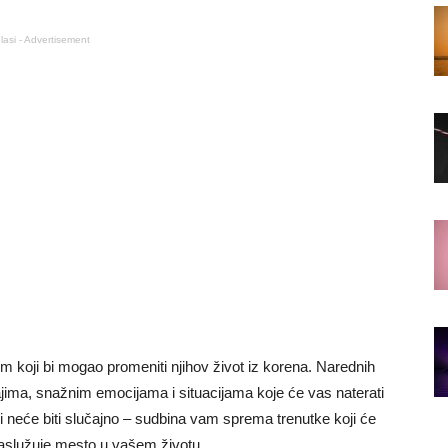
lasi - Advertisement
 koji bi mogao promeniti njihov život iz korena. Narednih
ima, snažnim emocijama i situacijama koje će vas naterati
zi neće biti slučajno – sudbina vam sprema trenutke koji će
 zaslužuje mesto u vašem životu.