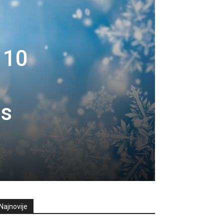
 10
as
Najnovije