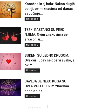
Konačno kraj bola: Nakon dugih
patnji, ovim znacima od danas
započinje...
Horoskop
TEŠKI RASTANCI SU PRED
NJIMA: Ovim znakovima će
srce biti u...
Horoskop
SUĐENI SU JEDNO DRUGOM:
Ovakvu ljubav ne doživi svako, a
ovim...
Horoskop
JAVLJA SE NEKO KOGA SU
UVEK VOLELI: Ovim znacima
sada dolazi...
Horoskop