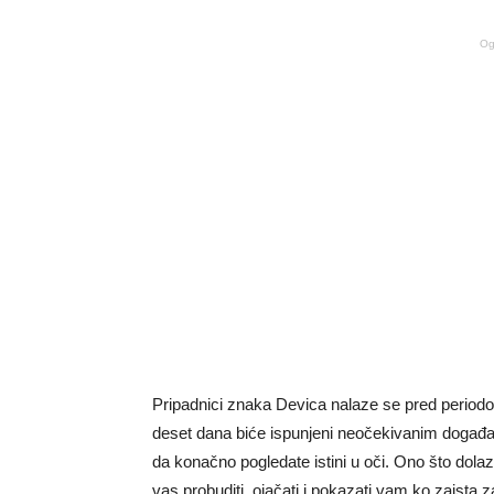
Og
Pripadnici znaka
Devica
nalaze se pred periodom
deset dana biće ispunjeni neočekivanim događaj
da konačno pogledate istini u oči. Ono što dola
vas probuditi, ojačati i pokazati vam ko zaista