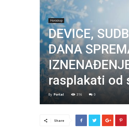
Horoskop
DEVICE, SUD
DANA SPREM
IZNENAĐENJE:
rasplakati od 
By
Portal
316
0
Share