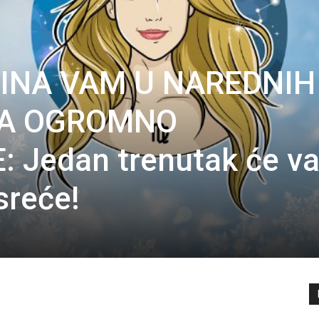
BINA VAM U NAREDNIH
A OGROMNO
 Jedan trenutak će v
sreće!