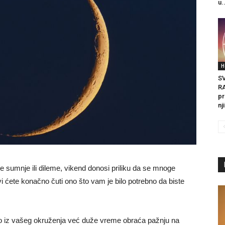
u.
H
S
R
pr
nj
 sumnje ili dileme, vikend donosi priliku da se mnoge
 vi ćete konačno čuti ono što vam je bilo potrebno da biste
 iz vašeg okruženja već duže vreme obraća pažnju na