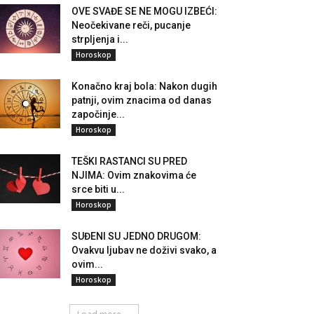
OVE SVAĐE SE NE MOGU IZBEĆI:
Neočekivane reči, pucanje
strpljenja i...
Horoskop
Konačno kraj bola: Nakon dugih
patnji, ovim znacima od danas
započinje...
Horoskop
TEŠKI RASTANCI SU PRED
NJIMA: Ovim znakovima će
srce biti u...
Horoskop
SUĐENI SU JEDNO DRUGOM:
Ovakvu ljubav ne doživi svako, a
ovim...
Horoskop