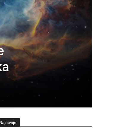
e
ka
Najnovije