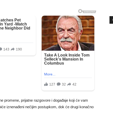
ne promene, prijatne razgovore i događaje koji će vam
 biće iznenađeni nečijim postupkom, dok će drugi konačno