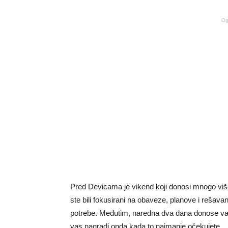
Og
Pred Devicama je vikend koji donosi mnogo više
ste bili fokusirani na obaveze, planove i rešava
potrebe. Međutim, naredna dva dana donose vam 
vas nagradi onda kada to najmanje očekujete.