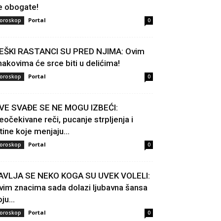
e obogate!
Portal
oroskop
0
EŠKI RASTANCI SU PRED NJIMA: Ovim
nakovima će srce biti u delićima!
Portal
oroskop
0
VE SVAĐE SE NE MOGU IZBEĆI:
eočekivane reči, pucanje strpljenja i
stine koje menjaju...
Portal
oroskop
0
AVLJA SE NEKO KOGA SU UVEK VOLELI:
vim znacima sada dolazi ljubavna šansa
ju...
Portal
oroskop
0