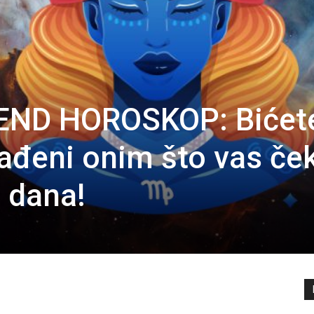
END HOROSKOP: Bićet
nađeni onim što vas če
 dana!