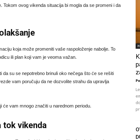
že. Tokom ovog vikenda situacija bi mogla da se promeni i da
 olakšanje
H
maciju koja može promeniti vaše raspoloženje nabolje. To
K
dicu ili plan koji vam je veoma važan.
p
z
 da su se nepotrebno brinuli oko nečega što će se rešiti
Po
vezde vam poručuju da ne dozvolite strahu da upravlja
Le
em
do
ji će vam mnogo značiti u narednom periodu.
pr
 tok vikenda
O
D