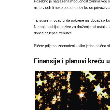
Posebno je naglašena mogućnost zanimljivog sus
niste videli ili neko potpuno nov ko će privući v
Taj susret mogao bi da pokrene niz događaja ko
Nemojte odbijati pozive za druženje niti ostajati
doneti najlepše trenutke.
Bićete prijatno iznenađeni koliko jedna obična 
Finansije i planovi kreću 