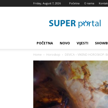
Friday, August 7, 2026
Početna
O nama
Kontak
Super
blog
POČETNA
NOVO
VIJESTI
SHOWB
Home
Horoskop
DEVICA – VIKEND HOROSKOP: Biće