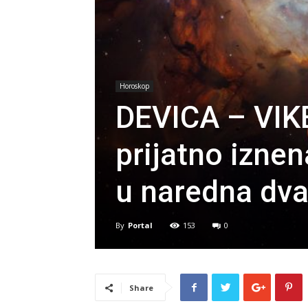
Horoskop
DEVICA – VIK
prijatno izne
u naredna dva
By
Portal
153
0
Share