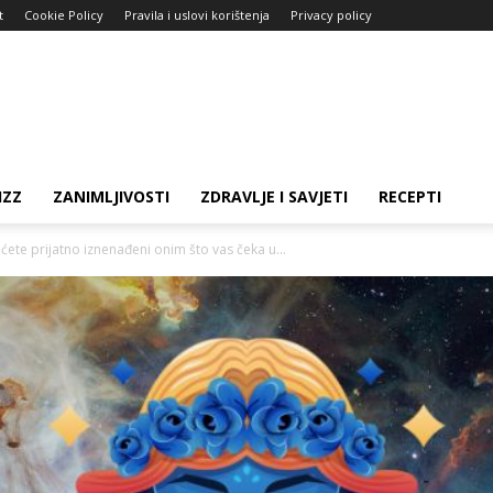
t
Cookie Policy
Pravila i uslovi korištenja
Privacy policy
IZZ
ZANIMLJIVOSTI
ZDRAVLJE I SAVJETI
RECEPTI
te prijatno iznenađeni onim što vas čeka u...