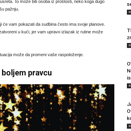
reta. To može biti osoba iz prošlosti, neko koga dugo
s
ašu pažnju.
H
ji će vam pokazati da sudbina često ima svoje planove.
T
 zatvoreni u kući, jer vam upravo izlazak iz rutine može
z
H
situacija može da promeni vaše raspoloženje.
O
N
u boljem pravcu
i
H
J
O
ko
H