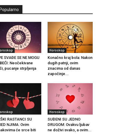
Popularno
oroskop
Horoskop
VE SVAĐE SE NE MOGU
Konačno kraj bola: Nakon
BEĆI: Neočekivane
dugih patnji, ovim
či, pucanje strpljenja
znacima od danas
.
započinje...
oroskop
Horoskop
EŠKI RASTANCI SU
SUĐENI SU JEDNO
ED NJIMA: Ovim
DRUGOM: Ovakvu ljubav
akovima će srce biti
ne doživi svako, a ovim...