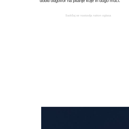
dobiti odgovor na pitanje koje ih dugo muči.
Sadržaj se nastavlja nakon oglasa