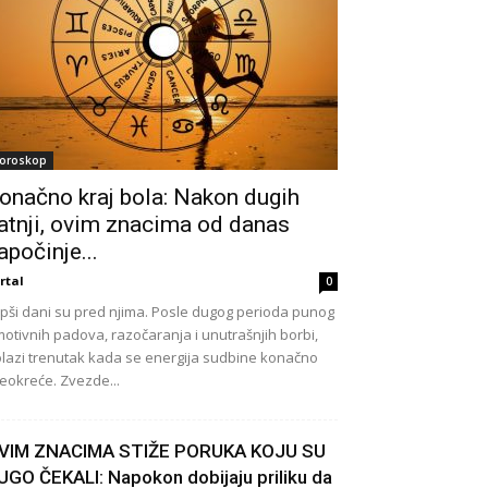
oroskop
onačno kraj bola: Nakon dugih
atnji, ovim znacima od danas
apočinje...
rtal
0
pši dani su pred njima. Posle dugog perioda punog
otivnih padova, razočaranja i unutrašnjih borbi,
lazi trenutak kada se energija sudbine konačno
eokreće. Zvezde...
VIM ZNACIMA STIŽE PORUKA KOJU SU
UGO ČEKALI: Napokon dobijaju priliku da