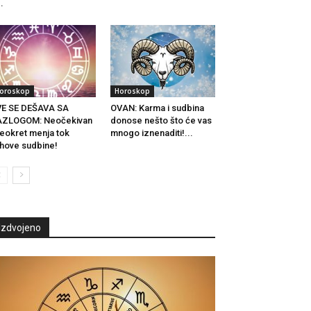
..
oroskop
Horoskop
VE SE DEŠAVA SA
OVAN: Karma i sudbina
AZLOGOM: Neočekivan
donose nešto što će vas
eokret menja tok
mnogo iznenaditi!...
ihove sudbine!
Izdvojeno