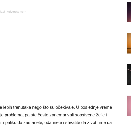
lasi - Advertisement
 lepih trenutaka nego što su očekivale. U poslednje vreme
nje problema, pa ste često zanemarivali sopstvene želje i
priliku da zastanete, odahnete i shvatite da život ume da