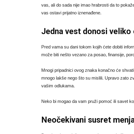
vas, ali do sada nije imao hrabrosti da to poka
vas ostavi prijatno iznenađene.
Jedna vest donosi veliko
Pred vama su dani tokom kojih ćete dobiti infor
može biti nešto vezano za posao, finansije, poro
Mnogi pripadnici ovog znaka konačno će shvatiti
mnogo lakše nego što su mislili. Upravo zato z
vašim odlukama.
Neko bi mogao da vam pruži pomoć ili savet ko
Neočekivani susret menja