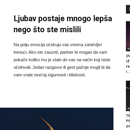
Ljubav postaje mnogo lepša
nego što ste mislili
Na polju emocija očekuju vas veoma zanimljivi
H
trenuci. Ako ste zauzeti, partner bi mogao da vam
O
pokaže koliko mu je stalo do vas na način koji niste
IZ
re
očekivali. Jedan razgovor ili gest pažnje mogli bi da
i..
vam vrate osećaj sigurnosti i bliskosti.
H
T
PR
zn