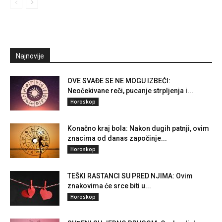
Najnovije
OVE SVAĐE SE NE MOGU IZBEĆI:
Neočekivane reči, pucanje strpljenja i...
Horoskop
Konačno kraj bola: Nakon dugih patnji, ovim
znacima od danas započinje...
Horoskop
TEŠKI RASTANCI SU PRED NJIMA: Ovim
znakovima će srce biti u...
Horoskop