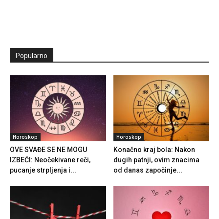
Popularno
Horoskop
Horoskop
OVE SVAĐE SE NE MOGU
Konačno kraj bola: Nakon
IZBEĆI: Neočekivane reči,
dugih patnji, ovim znacima
pucanje strpljenja i...
od danas započinje...