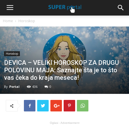
Home
Horoskop
Horoskop
DEVICA – VELIKI HOROSKOP ZA DRUGU
POLOVINU MAJA: Saznajte šta je to što
vas čeka do kraja meseca!
By
Portal
436
0
Oglasi - Advertisement