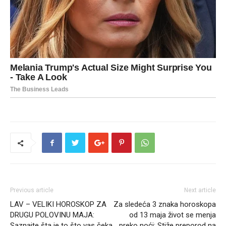
Previous article
Next article
LAV – VELIKI HOROSKOP ZA
Za sledeća 3 znaka horoskopa
DRUGU POLOVINU MAJA:
od 13 maja život se menja
Saznajte šta je to što vas čeka
preko noći: Stiže preporod na