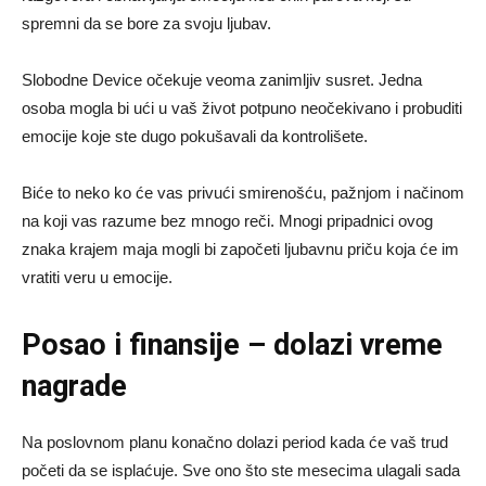
spremni da se bore za svoju ljubav.
Slobodne Device očekuje veoma zanimljiv susret. Jedna
osoba mogla bi ući u vaš život potpuno neočekivano i probuditi
emocije koje ste dugo pokušavali da kontrolišete.
Biće to neko ko će vas privući smirenošću, pažnjom i načinom
na koji vas razume bez mnogo reči. Mnogi pripadnici ovog
znaka krajem maja mogli bi započeti ljubavnu priču koja će im
vratiti veru u emocije.
Posao i finansije – dolazi vreme
nagrade
Na poslovnom planu konačno dolazi period kada će vaš trud
početi da se isplaćuje. Sve ono što ste mesecima ulagali sada