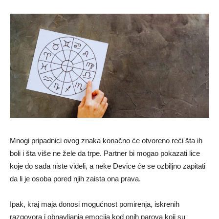
Mnogi pripadnici ovog znaka konačno će otvoreno reći šta ih
boli i šta više ne žele da trpe. Partner bi mogao pokazati lice
koje do sada niste videli, a neke Device će se ozbiljno zapitati
da li je osoba pored njih zaista ona prava.
Ipak, kraj maja donosi mogućnost pomirenja, iskrenih
razgovora i obnavljanja emocija kod onih parova koji su