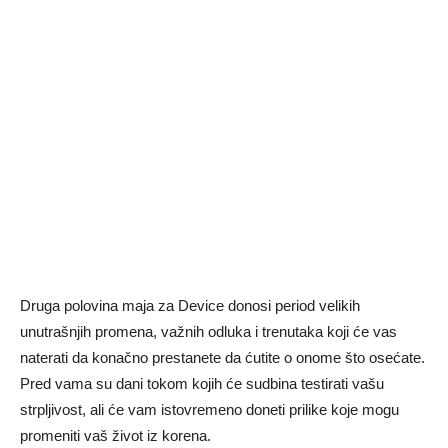
Druga polovina maja za Device donosi period velikih
unutrašnjih promena, važnih odluka i trenutaka koji će vas
naterati da konačno prestanete da ćutite o onome što osećate.
Pred vama su dani tokom kojih će sudbina testirati vašu
strpljivost, ali će vam istovremeno doneti prilike koje mogu
promeniti vaš život iz korena.