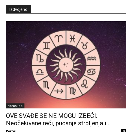
Izdvojeno
Horoskop
OVE SVAĐE SE NE MOGU IZBEĆI:
Neočekivane reči, pucanje strpljenja i...
Portal
0