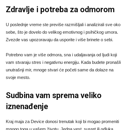
Zdravlje i potreba za odmorom
U poslednje vreme ste previše razmišljali i analizirali sve oko
sebe, što je dovelo do velikog emotivnog i psihičkog umora.
Zvezde vas upozoravaju da usporite i više brinete o sebi.
Potrebno vam je više odmora, sna i udaljavanja od ljudi koji
vam stvaraju stres i negativnu energiju. Kada budete pronašli
unutrašnji mir, mnoge stvari će početi same da dolaze na
svoje mesto.
Sudbina vam sprema veliko
iznenađenje
Kraj maja za Device donosi trenutak koji bi mogao promeniti
mnogo toga u vašem životu. Jedna vest, susret ili odluka