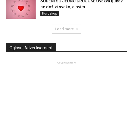
SUĐENI SU JEDNO DRUGOM: Ovakvu ljubav
ne doživi svako, a ovim...
Horoskop
Load more
Oglasi - Advertisement
- Advertisement -