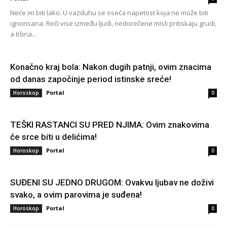
Neće im biti lako. U vazduhu se oseća napetost koja ne može biti
ignorisana. Reči vise između ljudi, nedorečene misli pritiskaju grudi,
a tišina...
Konačno kraj bola: Nakon dugih patnji, ovim znacima
od danas započinje period istinske sreće!
Portal
Horoskop
0
TEŠKI RASTANCI SU PRED NJIMA: Ovim znakovima
će srce biti u delićima!
Portal
Horoskop
0
SUĐENI SU JEDNO DRUGOM: Ovakvu ljubav ne doživi
svako, a ovim parovima je suđena!
Portal
Horoskop
0