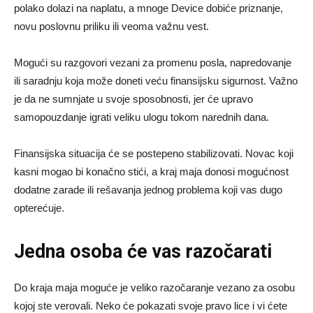
polako dolazi na naplatu, a mnoge Device dobiće priznanje,
novu poslovnu priliku ili veoma važnu vest.
Mogući su razgovori vezani za promenu posla, napredovanje
ili saradnju koja može doneti veću finansijsku sigurnost. Važno
je da ne sumnjate u svoje sposobnosti, jer će upravo
samopouzdanje igrati veliku ulogu tokom narednih dana.
Finansijska situacija će se postepeno stabilizovati. Novac koji
kasni mogao bi konačno stići, a kraj maja donosi mogućnost
dodatne zarade ili rešavanja jednog problema koji vas dugo
opterećuje.
Jedna osoba će vas razočarati
Do kraja maja moguće je veliko razočaranje vezano za osobu
kojoj ste verovali. Neko će pokazati svoje pravo lice i vi ćete