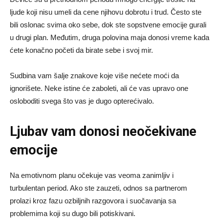
ljude koji nisu umeli da cene njihovu dobrotu i trud. Često ste
bili oslonac svima oko sebe, dok ste sopstvene emocije gurali
u drugi plan. Međutim, druga polovina maja donosi vreme kada
ćete konačno početi da birate sebe i svoj mir.
Sudbina vam šalje znakove koje više nećete moći da
ignorišete. Neke istine će zaboleti, ali će vas upravo one
osloboditi svega što vas je dugo opterećivalo.
Ljubav vam donosi neočekivane
emocije
Na emotivnom planu očekuje vas veoma zanimljiv i
turbulentan period. Ako ste zauzeti, odnos sa partnerom
prolazi kroz fazu ozbiljnih razgovora i suočavanja sa
problemima koji su dugo bili potiskivani.