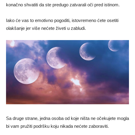
konačno shvatiti da ste predugo zatvarali oči pred istinom.
Iako će vas to emotivno pogoditi, istovremeno ćete osetiti
olakšanje jer više nećete živeti u zabludi.
Sa druge strane, jedna osoba od koje ništa ne očekujete mogla
bi vam pružiti podršku koju nikada nećete zaboraviti.