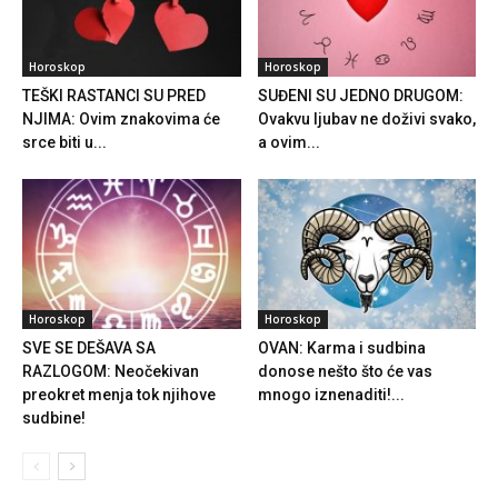
Horoskop
Horoskop
TEŠKI RASTANCI SU PRED
SUĐENI SU JEDNO DRUGOM:
NJIMA: Ovim znakovima će
Ovakvu ljubav ne doživi svako,
srce biti u...
a ovim...
Horoskop
Horoskop
SVE SE DEŠAVA SA
OVAN: Karma i sudbina
RAZLOGOM: Neočekivan
donose nešto što će vas
preokret menja tok njihove
mnogo iznenaditi!...
sudbine!