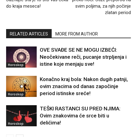
do kraja meseca!
svim poljima, za njih počinje
zlatan period
RELATED ARTICLES
MORE FROM AUTHOR
OVE SVAĐE SE NE MOGU IZBEĆI:
Neočekivane reči, pucanje strpljenja i
istine koje menjaju sve!
Horoskop
Konačno kraj bola: Nakon dugih patnji,
ovim znacima od danas započinje
period istinske sreće!
Horoskop
TEŠKI RASTANCI SU PRED NJIMA:
Ovim znakovima će srce biti u
delićima!
Horoskop