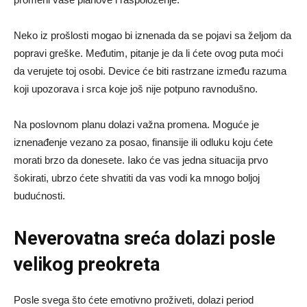
Neko iz prošlosti mogao bi iznenada da se pojavi sa željom da
popravi greške. Međutim, pitanje je da li ćete ovog puta moći
da verujete toj osobi. Device će biti rastrzane između razuma
koji upozorava i srca koje još nije potpuno ravnodušno.
Na poslovnom planu dolazi važna promena. Moguće je
iznenađenje vezano za posao, finansije ili odluku koju ćete
morati brzo da donesete. Iako će vas jedna situacija prvo
šokirati, ubrzo ćete shvatiti da vas vodi ka mnogo boljoj
budućnosti.
Neverovatna sreća dolazi posle
velikog preokreta
Posle svega što ćete emotivno proživeti, dolazi period