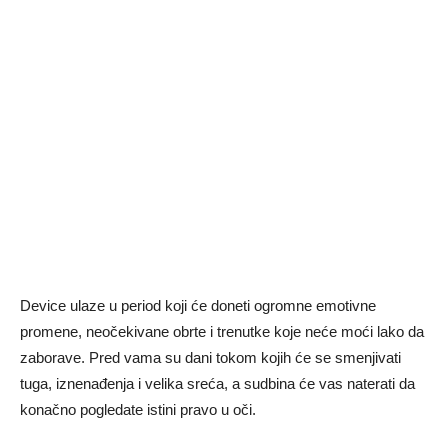
Device ulaze u period koji će doneti ogromne emotivne
promene, neočekivane obrte i trenutke koje neće moći lako da
zaborave. Pred vama su dani tokom kojih će se smenjivati
tuga, iznenađenja i velika sreća, a sudbina će vas naterati da
konačno pogledate istini pravo u oči.