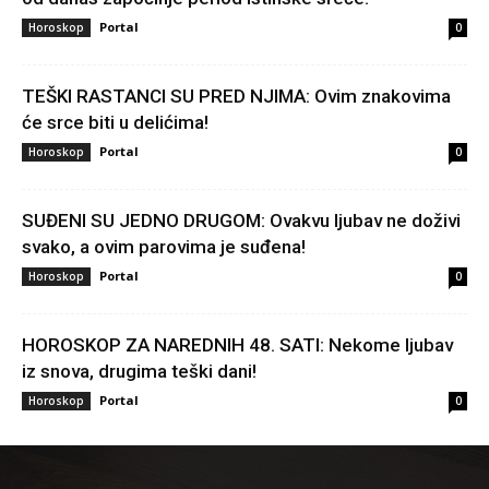
Portal
Horoskop
0
TEŠKI RASTANCI SU PRED NJIMA: Ovim znakovima
će srce biti u delićima!
Portal
Horoskop
0
SUĐENI SU JEDNO DRUGOM: Ovakvu ljubav ne doživi
svako, a ovim parovima je suđena!
Portal
Horoskop
0
HOROSKOP ZA NAREDNIH 48. SATI: Nekome ljubav
iz snova, drugima teški dani!
Portal
Horoskop
0