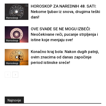
HOROSKOP ZA NAREDNIH 48. SATI:
Nekome ljubav iz snova, drugima teški
dani!
Horoskop
OVE SVAĐE SE NE MOGU IZBEĆI:
Neočekivane reči, pucanje strpljenja i
istine koje menjaju sve!
Horoskop
Konačno kraj bola: Nakon dugih patnji,
ovim znacima od danas započinje
period istinske sreće!
Horoskop
Najnovije