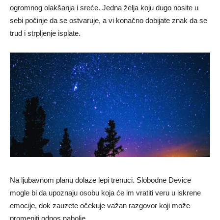
ogromnog olakšanja i sreće. Jedna želja koju dugo nosite u
sebi počinje da se ostvaruje, a vi konačno dobijate znak da se
trud i strpljenje isplate.
Na ljubavnom planu dolaze lepi trenuci. Slobodne Device
mogle bi da upoznaju osobu koja će im vratiti veru u iskrene
emocije, dok zauzete očekuje važan razgovor koji može
promeniti odnos nabolje.