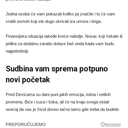
Jedna osoba će vam pokazati koliko joj značite i to će vam
vratiti osmeh koji ste dugo skrivali iza umora i briga.
Finansijska situacija takođe kreće nabolje. Novac koji čekate ili
prilika za dodatnu zaradu dolaze baš onda kada vam budu
najpotrebniji.
Sudbina vam sprema potpuno
novi početak
Pred Devicama su dani puni jakih emocija, istina i velikih
promena. Biće i suza i šoka, ali će na kraju svega ostati
osećaj da vas je život doveo tačno tamo gde treba da budete.