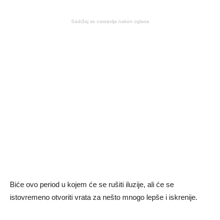
Sadržaj se nastavlja nakon oglasa
Biće ovo period u kojem će se rušiti iluzije, ali će se
istovremeno otvoriti vrata za nešto mnogo lepše i iskrenije.