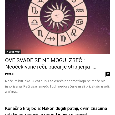
Horoskop
OVE SVAĐE SE NE MOGU IZBEĆI:
Neočekivane reči, pucanje strpljenja i...
Portal
0
Neće im biti lako. U vazduhu se oseća napetost koja ne može biti
ignorisana. Reči vise između ljudi, nedorečene misli pritiskaju grudi,
a tišina...
Konačno kraj bola: Nakon dugih patnji, ovim znacima
od danas započinje period istinske sreće!