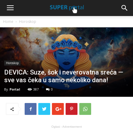
Home
Horoskop
Horoskop
DEVICA: Suze, šok i neverovatna sreća —
sve vas čeka u samo nekoliko dana!
By
Portal
387
0
Oglasi - Advertisement