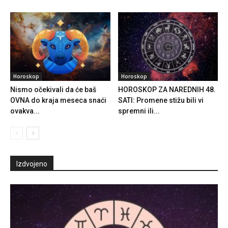
Horoskop
Horoskop
Nismo očekivali da će baš
HOROSKOP ZA NAREDNIH 48.
OVNA do kraja meseca snaći
SATI: Promene stižu bili vi
ovakva...
spremni ili...
Izdvojeno