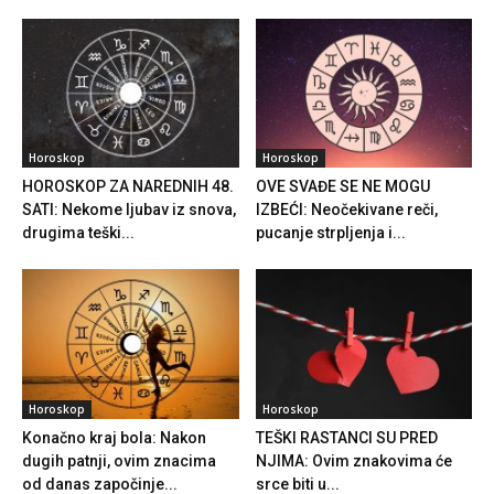
Horoskop
Horoskop
HOROSKOP ZA NAREDNIH 48.
OVE SVAĐE SE NE MOGU
SATI: Nekome ljubav iz snova,
IZBEĆI: Neočekivane reči,
drugima teški...
pucanje strpljenja i...
Horoskop
Horoskop
Konačno kraj bola: Nakon
TEŠKI RASTANCI SU PRED
dugih patnji, ovim znacima
NJIMA: Ovim znakovima će
od danas započinje...
srce biti u...