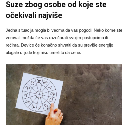
Suze zbog osobe od koje ste
očekivali najviše
Jedna situacija mogla bi veoma da vas pogodi. Neko kome ste
verovali možda će vas razočarati svojim postupcima ili
rečima. Device će konačno shvatiti da su previše energije
ulagale u ljude koji nisu umeli to da cene.