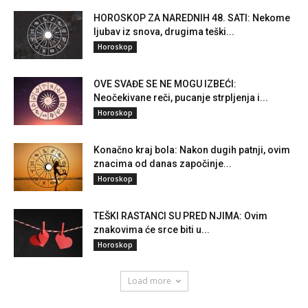
HOROSKOP ZA NAREDNIH 48. SATI: Nekome
ljubav iz snova, drugima teški...
Horoskop
OVE SVAĐE SE NE MOGU IZBEĆI:
Neočekivane reči, pucanje strpljenja i...
Horoskop
Konačno kraj bola: Nakon dugih patnji, ovim
znacima od danas započinje...
Horoskop
TEŠKI RASTANCI SU PRED NJIMA: Ovim
znakovima će srce biti u...
Horoskop
Load more