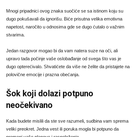
Mnogi pripadnici ovog znaka suočiće se sa istinom koju su
dugo pokušavali da ignorišu. Biće prisutna velika emotivna
napetost, naročito u odnosima gde se dugo ćutalo o važnim
stvarima.
Jedan razgovor mogao bi da vam natera suze na oči, ali
upravo tada počinje vaše oslobađanje od svega što vas je
dugo opterećivalo. Shvatićete da više ne želite da pristajete na
polovične emocije i prazna obećanja.
Šok koji dolazi potpuno
neočekivano
Kada budete mislili da ste sve razumeli, sudbina vam sprema
veliki preokret. Jedna vest ili poruka mogla bi potpuno da
promeni vaše planove i raspoloženje.