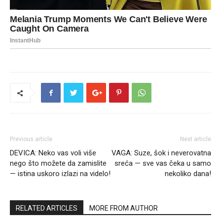
Previous article
Next article
DEVICA: Neko vas voli više
VAGA: Suze, šok i neverovatna
nego što možete da zamislite
sreća — sve vas čeka u samo
— istina uskoro izlazi na videlo!
nekoliko dana!
RELATED ARTICLES
MORE FROM AUTHOR