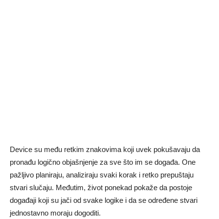
Device su među retkim znakovima koji uvek pokušavaju da
pronađu logično objašnjenje za sve što im se događa. One
pažljivo planiraju, analiziraju svaki korak i retko prepuštaju
stvari slučaju. Međutim, život ponekad pokaže da postoje
događaji koji su jači od svake logike i da se određene stvari
jednostavno moraju dogoditi.