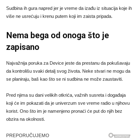
Sudbina ih gura napred jer je vreme da izađu iz situacija koje ih
više ne usrećuju i krenu putem koji im zaista pripada.
Nema bega od onoga što je
zapisano
Najvažnija poruka za Device jeste da prestanu da pokušavaju
da kontrolišu svaki detalj svog života. Neke stvari ne mogu da
se planiraju, baš kao što se ni sudbina ne može zaustaviti.
Pred njima su dani velikih otkrića, važnih susreta i događaja
koji će im pokazati da je univerzum sve vreme radio u njihovu
korist. Ono što im je namenjeno pronaći će put do njih bez
obzira na okolnosti.