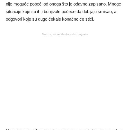
nije moguće pobeći od onoga što je odavno zapisano. Mnoge
situacije koje su ih zbunjivale počeće da dobijaju smisao, a
odgovori koje su dugo čekale konačno će stići.
Sadržaj se nastavlja nakon oglasa