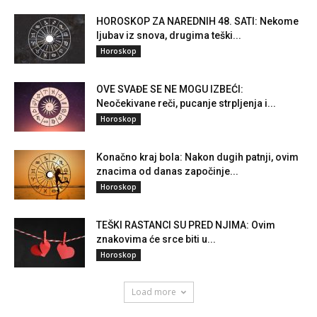
HOROSKOP ZA NAREDNIH 48. SATI: Nekome
ljubav iz snova, drugima teški...
Horoskop
OVE SVAĐE SE NE MOGU IZBEĆI:
Neočekivane reči, pucanje strpljenja i...
Horoskop
Konačno kraj bola: Nakon dugih patnji, ovim
znacima od danas započinje...
Horoskop
TEŠKI RASTANCI SU PRED NJIMA: Ovim
znakovima će srce biti u...
Horoskop
Load more