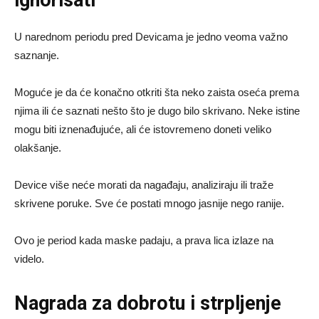
U narednom periodu pred Devicama je jedno veoma važno
saznanje.
Moguće je da će konačno otkriti šta neko zaista oseća prema
njima ili će saznati nešto što je dugo bilo skrivano. Neke istine
mogu biti iznenađujuće, ali će istovremeno doneti veliko
olakšanje.
Device više neće morati da nagađaju, analiziraju ili traže
skrivene poruke. Sve će postati mnogo jasnije nego ranije.
Ovo je period kada maske padaju, a prava lica izlaze na
videlo.
Nagrada za dobrotu i strpljenje