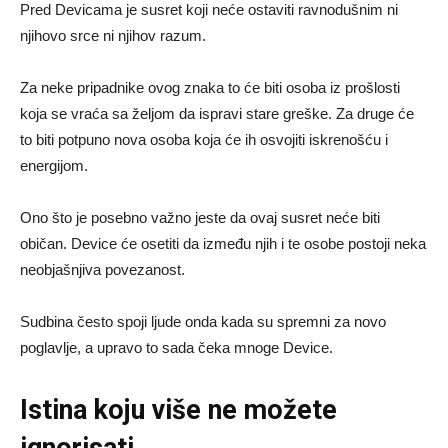
Pred Devicama je susret koji neće ostaviti ravnodušnim ni
njihovo srce ni njihov razum.
Za neke pripadnike ovog znaka to će biti osoba iz prošlosti
koja se vraća sa željom da ispravi stare greške. Za druge će
to biti potpuno nova osoba koja će ih osvojiti iskrenošću i
energijom.
Ono što je posebno važno jeste da ovaj susret neće biti
običan. Device će osetiti da između njih i te osobe postoji neka
neobjašnjiva povezanost.
Sudbina često spoji ljude onda kada su spremni za novo
poglavlje, a upravo to sada čeka mnoge Device.
Istina koju više ne možete
ignorisati