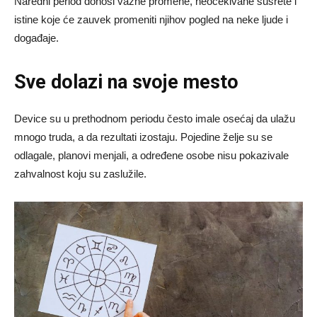
Naredni period donosi važne promene, neočekivane susrete i
istine koje će zauvek promeniti njihov pogled na neke ljude i
događaje.
Sve dolazi na svoje mesto
Device su u prethodnom periodu često imale osećaj da ulažu
mnogo truda, a da rezultati izostaju. Pojedine želje su se
odlagale, planovi menjali, a određene osobe nisu pokazivale
zahvalnost koju su zaslužile.