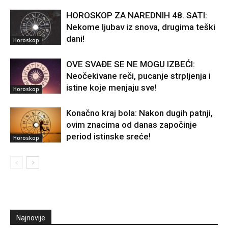
HOROSKOP ZA NAREDNIH 48. SATI:
Nekome ljubav iz snova, drugima teški
dani!
Horoskop
OVE SVAĐE SE NE MOGU IZBEĆI:
Neočekivane reči, pucanje strpljenja i
istine koje menjaju sve!
Horoskop
Konačno kraj bola: Nakon dugih patnji,
ovim znacima od danas započinje
period istinske sreće!
Horoskop
Najnovije