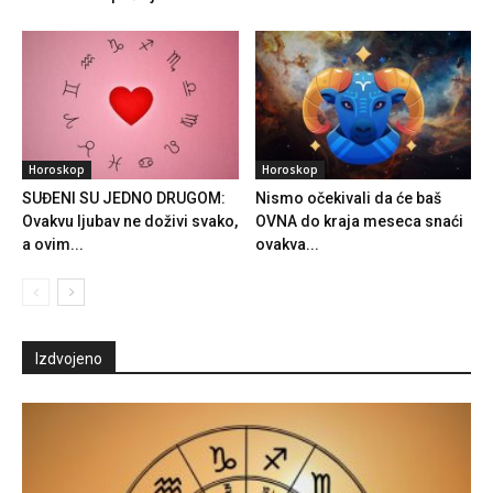
Horoskop
Horoskop
SUĐENI SU JEDNO DRUGOM:
Nismo očekivali da će baš
Ovakvu ljubav ne doživi svako,
OVNA do kraja meseca snaći
a ovim...
ovakva...
Izdvojeno