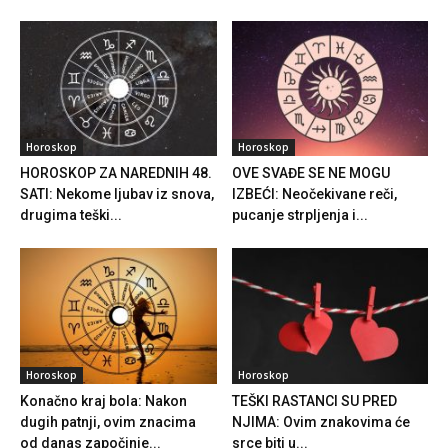
Horoskop
Horoskop
HOROSKOP ZA NAREDNIH 48.
OVE SVAĐE SE NE MOGU
SATI: Nekome ljubav iz snova,
IZBEĆI: Neočekivane reči,
drugima teški...
pucanje strpljenja i...
Horoskop
Horoskop
Konačno kraj bola: Nakon
TEŠKI RASTANCI SU PRED
dugih patnji, ovim znacima
NJIMA: Ovim znakovima će
od danas započinje...
srce biti u...