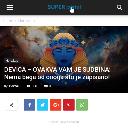
Home
Horoskop
Horoskop
DEVICA – OVAKVA VAM JE SUDBINA:
Nema bega od onoga što je zapisano!
By
Portal
350
0
Oglasi - Advertisement