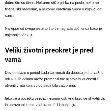
dobro što su činile. Nekome stiže prilika na poslu, nekome
finansijski napredak, a nekome emotivna sreća o kojoj dugo
sanja.
Najlepše od svega jeste to što će nagrada doći onda kada je
najmanje očekuju.
Veliki životni preokret je pred
vama
Device ulaze u period kada će morati da donesu jednu važnu
odluku. Ta odluka može promeniti tok njihove budućnosti i
otvoriti vrata koja su do sada bila zatvorena.
Iako će u početku osećati nesigurnost, vrlo brzo će shvatiti da
ih upravo taj korak vodi ka sreći i ispunjenju.