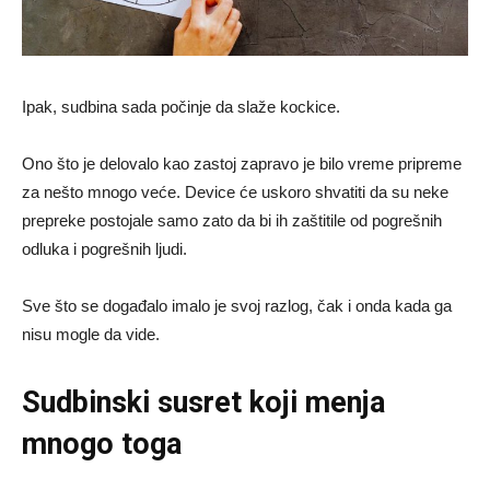
Ipak, sudbina sada počinje da slaže kockice.
Ono što je delovalo kao zastoj zapravo je bilo vreme pripreme
za nešto mnogo veće. Device će uskoro shvatiti da su neke
prepreke postojale samo zato da bi ih zaštitile od pogrešnih
odluka i pogrešnih ljudi.
Sve što se događalo imalo je svoj razlog, čak i onda kada ga
nisu mogle da vide.
Sudbinski susret koji menja
mnogo toga