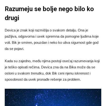
Razumeju se bolje nego bilo ko
drugi
Devica je znak koji razmišlja o svakom detalju. Ona je
pažljiva, odgovorna i uvek spremna da pomogne ljudima koje
voli. Bik je smiren, pouzdan i neko ko uliva sigurnost gde god
da se pojavi.
Kada su zajedno, među njima postoji osećaj razumevanja koji
je teško opisati rečima. Devica zna da na Bika može da se
osloni u svakom trenutku, dok Bik ceni njenu iskrenost i
sposobnost da uvek pronađe rešenje za problem.