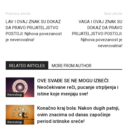
Previous article
Next article
LAV I OVAJ ZNAK SU DOKAZ
VAGA I OVAJ ZNAK SU
DA PRAVO PRIJATELJSTVO
DOKAZ DA PRAVO
POSTOJI: Njihova povezanost
PRIJATELJSTVO POSTOJI:
je neverovatna!
Njihova povezanost je
neverovatna!
RELATED ARTICLES
MORE FROM AUTHOR
OVE SVAĐE SE NE MOGU IZBEĆI:
Neočekivane reči, pucanje strpljenja i
istine koje menjaju sve!
Horoskop
Konačno kraj bola: Nakon dugih patnji,
ovim znacima od danas započinje
period istinske sreće!
Horoskop