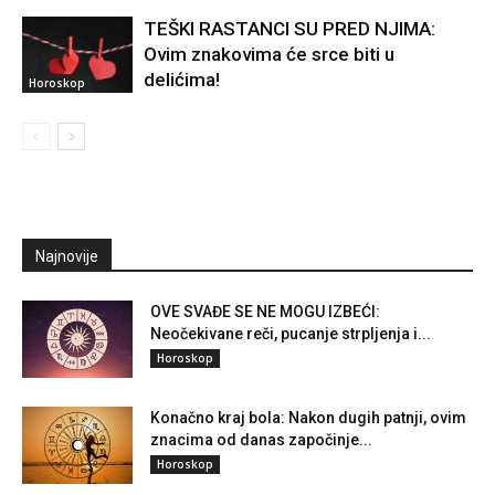
TEŠKI RASTANCI SU PRED NJIMA:
Ovim znakovima će srce biti u
delićima!
Horoskop
Najnovije
OVE SVAĐE SE NE MOGU IZBEĆI:
Neočekivane reči, pucanje strpljenja i...
Horoskop
Konačno kraj bola: Nakon dugih patnji, ovim
znacima od danas započinje...
Horoskop