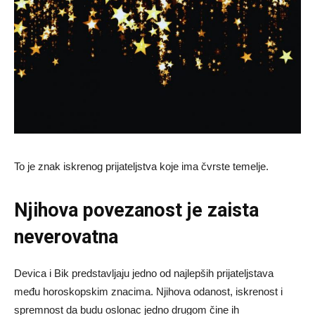
To je znak iskrenog prijateljstva koje ima čvrste temelje.
Njihova povezanost je zaista
neverovatna
Devica i Bik predstavljaju jedno od najlepših prijateljstava
među horoskopskim znacima. Njihova odanost, iskrenost i
spremnost da budu oslonac jedno drugom čine ih