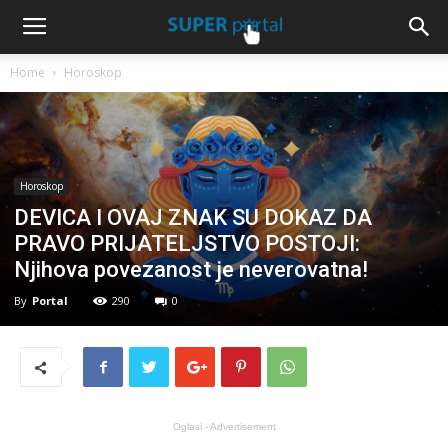
Home
Horoskop
Horoskop
DEVICA I OVAJ ZNAK SU DOKAZ DA
PRAVO PRIJATELJSTVO POSTOJI:
Njihova povezanost je neverovatna!
By
Portal
290
0
Oglasi - Advertisement