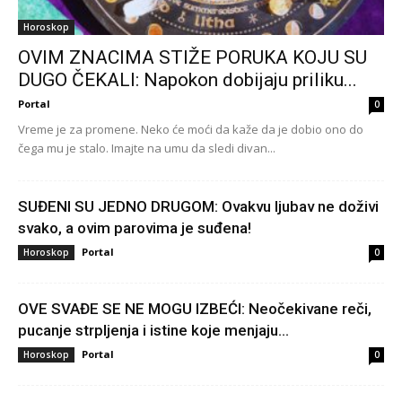
Horoskop
OVIM ZNACIMA STIŽE PORUKA KOJU SU
DUGO ČEKALI: Napokon dobijaju priliku...
Portal
0
Vreme je za promene. Neko će moći da kaže da je dobio ono do
čega mu je stalo. Imajte na umu da sledi divan...
SUĐENI SU JEDNO DRUGOM: Ovakvu ljubav ne doživi
svako, a ovim parovima je suđena!
Portal
Horoskop
0
OVE SVAĐE SE NE MOGU IZBEĆI: Neočekivane reči,
pucanje strpljenja i istine koje menjaju...
Portal
Horoskop
0