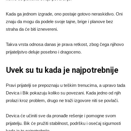
Kada ga jednom izgrade, ono postaje gotovo neraskidivo. Oni
znaju da mogu da podele svoje tajne, brige i planove bez
straha da će biti iznevereni.
Takva vrsta odnosa danas je prava retkost, zbog čega njihovo
prijateljstvo deluje posebno i dragoceno.
Uvek su tu kada je najpotrebnije
Pravi prijatelji se prepoznaju u teškim trenucima, a upravo tada
Devica i Bik pokazuju koliko su povezani. Kada jedno od njih
prolazi kroz problem, drugo ne traži izgovore niti se povlači.
Devica će učiniti sve da pronađe rešenje i pomogne svom
prijatelju. Bik će pružiti stabilnost, podršku i osećaj sigurnosti
kada je to najpotrebnije.