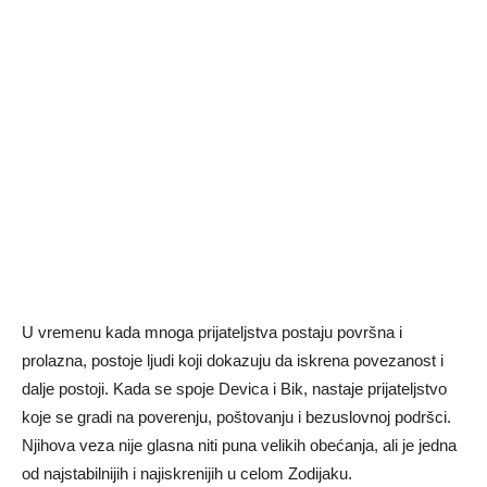
U vremenu kada mnoga prijateljstva postaju površna i
prolazna, postoje ljudi koji dokazuju da iskrena povezanost i
dalje postoji. Kada se spoje Devica i Bik, nastaje prijateljstvo
koje se gradi na poverenju, poštovanju i bezuslovnoj podršci.
Njihova veza nije glasna niti puna velikih obećanja, ali je jedna
od najstabilnijih i najiskrenijih u celom Zodijaku.