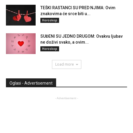
TEŠKI RASTANCI SU PRED NJIMA: Ovim
znakovima će srce biti u...
Horoskop
SUĐENI SU JEDNO DRUGOM: Ovakvu ljubav
ne doživi svako, a ovim...
Horoskop
Load more
Oglasi - Advertisement
- Advertisement -