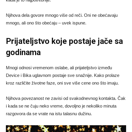
Njihova dela govore mnogo više od reči. Oni ne obećavaju
mnogo, ali ono što obećaju – uvek ispune.
Prijateljstvo koje postaje jače sa
godinama
Mnogi odnosi vremenom oslabe, ali prijateljstvo između
Device i Bika uglavnom postaje sve snažnije. Kako prolaze
kroz različite životne faze, oni sve više cene ono što imaju.
Njihova povezanost ne zavisi od svakodnevnog kontakta. Čak
i kada se ne čuju neko vreme, dovoljno je nekoliko minuta
razgovora da se vrate na istu talasnu dužinu.