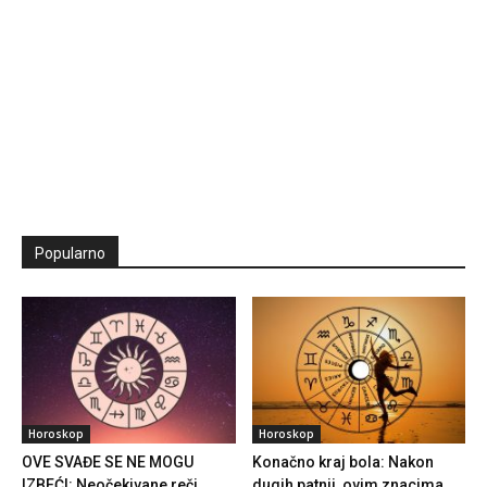
Popularno
Horoskop
Horoskop
OVE SVAĐE SE NE MOGU
Konačno kraj bola: Nakon
IZBEĆI: Neočekivane reči,
dugih patnji, ovim znacima