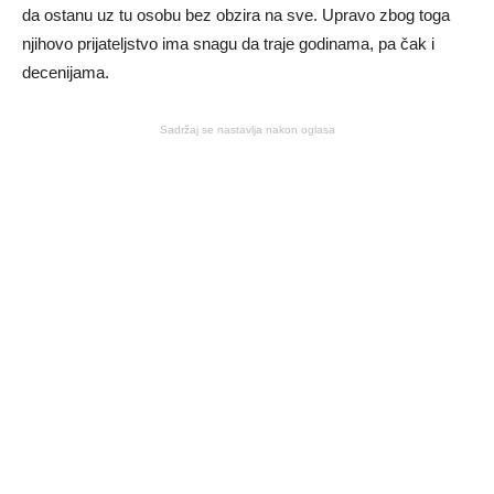
da ostanu uz tu osobu bez obzira na sve. Upravo zbog toga
njihovo prijateljstvo ima snagu da traje godinama, pa čak i
decenijama.
Sadržaj se nastavlja nakon oglasa