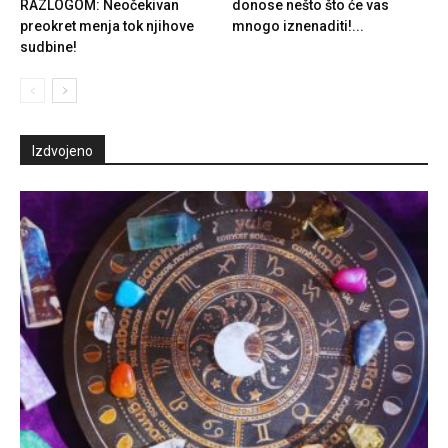
RAZLOGOM: Neočekivan
donose nešto što će vas
preokret menja tok njihove
mnogo iznenaditi!...
sudbine!
Izdvojeno