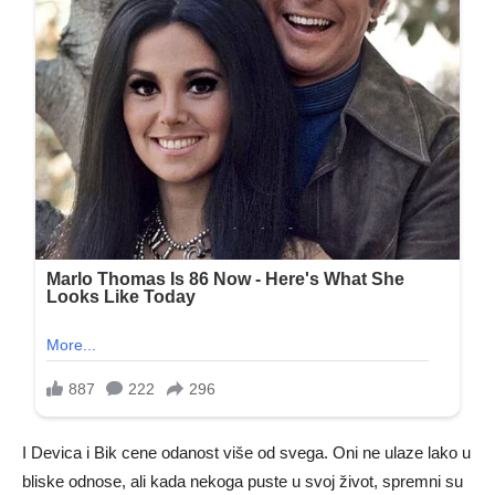
I Devica i Bik cene odanost više od svega. Oni ne ulaze lako u
bliske odnose, ali kada nekoga puste u svoj život, spremni su