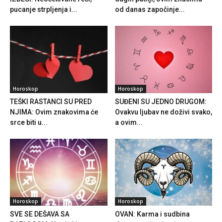
pucanje strpljenja i...
od danas započinje...
Horoskop
Horoskop
TEŠKI RASTANCI SU PRED
SUĐENI SU JEDNO DRUGOM:
NJIMA: Ovim znakovima će
Ovakvu ljubav ne doživi svako,
srce biti u...
a ovim...
Horoskop
Horoskop
SVE SE DEŠAVA SA
OVAN: Karma i sudbina