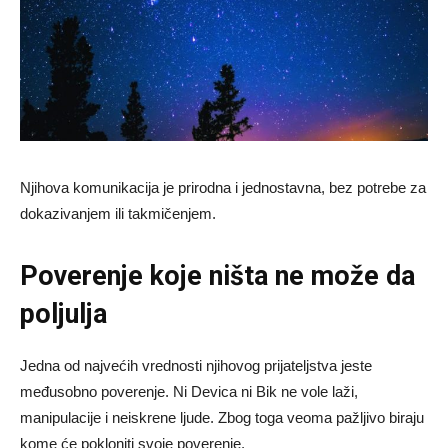
Njihova komunikacija je prirodna i jednostavna, bez potrebe za
dokazivanjem ili takmičenjem.
Poverenje koje ništa ne može da
poljulja
Jedna od najvećih vrednosti njihovog prijateljstva jeste
međusobno poverenje. Ni Devica ni Bik ne vole laži,
manipulacije i neiskrene ljude. Zbog toga veoma pažljivo biraju
kome će pokloniti svoje poverenje.