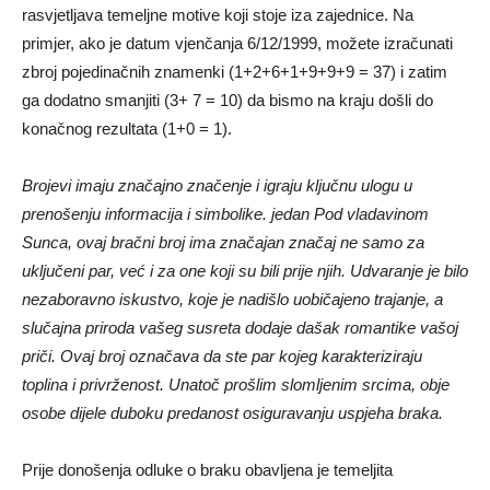
rasvjetljava temeljne motive koji stoje iza zajednice. Na
primjer, ako je datum vjenčanja 6/12/1999, možete izračunati
zbroj pojedinačnih znamenki (1+2+6+1+9+9+9 = 37) i zatim
ga dodatno smanjiti (3+ 7 = 10) da bismo na kraju došli do
konačnog rezultata (1+0 = 1).
Brojevi imaju značajno značenje i igraju ključnu ulogu u
prenošenju informacija i simbolike. jedan Pod vladavinom
Sunca, ovaj bračni broj ima značajan značaj ne samo za
uključeni par, već i za one koji su bili prije njih. Udvaranje je bilo
nezaboravno iskustvo, koje je nadišlo uobičajeno trajanje, a
slučajna priroda vašeg susreta dodaje dašak romantike vašoj
priči. Ovaj broj označava da ste par kojeg karakteriziraju
toplina i privrženost. Unatoč prošlim slomljenim srcima, obje
osobe dijele duboku predanost osiguravanju uspjeha braka.
Prije donošenja odluke o braku obavljena je temeljita