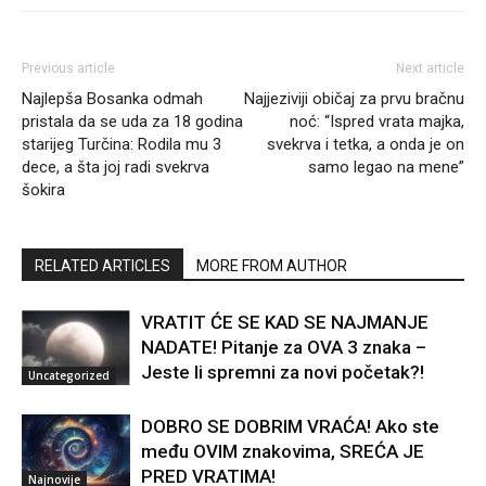
Previous article
Next article
Najlepša Bosanka odmah
Najjeziviji običaj za prvu bračnu
pristala da se uda za 18 godina
noć: “Ispred vrata majka,
starijeg Turčina: Rodila mu 3
svekrva i tetka, a onda je on
dece, a šta joj radi svekrva
samo legao na mene”
šokira
RELATED ARTICLES
MORE FROM AUTHOR
VRATIT ĆE SE KAD SE NAJMANJE
NADATE! Pitanje za OVA 3 znaka –
Jeste li spremni za novi početak?!
Uncategorized
DOBRO SE DOBRIM VRAĆA! Ako ste
među OVIM znakovima, SREĆA JE
PRED VRATIMA!
Najnovije