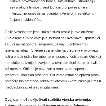
njihova povezanost obuhvaća i intelektualnu stimulaciju i
seksualnu intimnost. šest Dotični broj povezan je s
intenzivnim osjećajima, planetom Venerom, estetikom,
željom i naklonošću.
Obilje veselog smijeha i tužnih suza pratilo je ovo druženje.
Ove osobe su vrlo osjetljive, bezbrižne i hvalisave. Upuštajući
se u duge razgovore i rasprave, uživaju u pohvalama i
izjavama ljubavi. S jedne strane, glavna prepreka u ovoj vezi
leži u prisutnosti silne ljubomore i posesivnosti. sedam Oni koji
se odluče za izmjenu zavjeta na ovaj određeni datum trebali bi
biti oprezni. Obično je povezan s mnoštvom napetosti,
prepreka i vanjskih prosudbi. Par mora ostati na oprezu protiv
potencijalnih ometača, održavati otvorenu komunikaciju i tražiti
međusobni savjet u svim pitanjima.
Ovaj dan može uključivati ​​različita vjerska uvjerenja,
kulturološke pozadine ili druge prepreke. Primarna