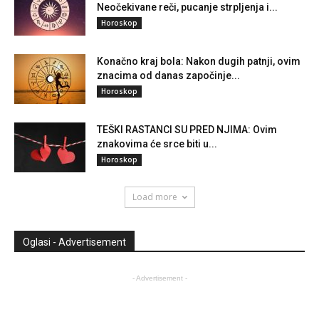
Neočekivane reči, pucanje strpljenja i...
Horoskop
Konačno kraj bola: Nakon dugih patnji, ovim
znacima od danas započinje...
Horoskop
TEŠKI RASTANCI SU PRED NJIMA: Ovim
znakovima će srce biti u...
Horoskop
Load more
Oglasi - Advertisement
- Advertisement -