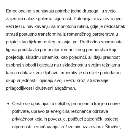
Emocionalno ispunjavaju potrebe jedno drugoga i u svojoj
zajednici nalaze golemu sigurnost. Potencijalni izazov u ovoj
vezi leži u navikavanju na monotonu rutinu, gdje je nedostatak
strasti postupno transformira iz romantičnog partnerstva u
prijateljstvo tijekom duljeg trajanja. pet Prethodno spomenuta
figura predstavlja par unutar romantičnog partnerstva koji
posjeduju skladnu dinamiku kao pojedinci, ali daju prednost
osobnoj slobodi i gledaju na usklađenost u svojim težnjama
kao na dokaz svoje ljubavi. Imperativ je da dijele podudaran
skup vrijednosti i ojačaju svoju vezu kroz istraživanje,
prilagodljivost i društveni angažman.
Često se upuštajući u selidbe, promjene u karijeri i nove
pothvate, upravo ta energična rezonanca održava
privlačnost koja ih povezuje, potičući zajednički osjećaj
otpornosti u suočavanju sa životnim izazovima. Štoviše,