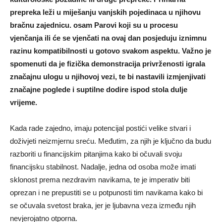
prepreka leži u miješanju vanjskih pojedinaca u njihovu
bračnu zajednicu. osam Parovi koji su u procesu
vjenčanja ili će se vjenčati na ovaj dan posjeduju iznimnu
razinu kompatibilnosti u gotovo svakom aspektu. Važno je
spomenuti da je fizička demonstracija privrženosti igrala
značajnu ulogu u njihovoj vezi, te bi nastavili izmjenjivati ​​
značajne poglede i suptilne dodire ispod stola dulje
vrijeme.
Kada rade zajedno, imaju potencijal postići velike stvari i
doživjeti neizmjernu sreću. Međutim, za njih je ključno da budu
razboriti u financijskim pitanjima kako bi očuvali svoju
financijsku stabilnost. Nadalje, jedna od osoba može imati
sklonost prema nezdravim navikama, te je imperativ biti
oprezan i ne prepustiti se u potpunosti tim navikama kako bi
se očuvala svetost braka, jer je ljubavna veza između njih
nevjerojatno otporna.