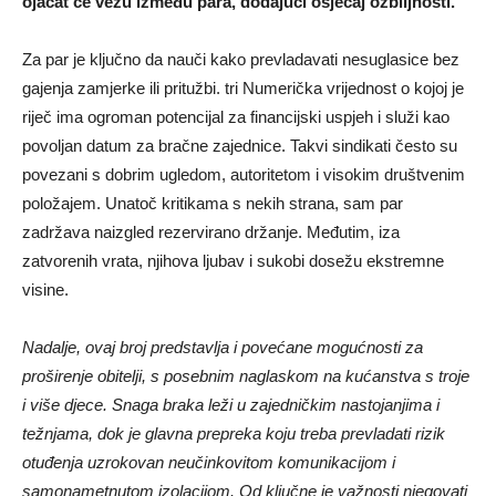
ojačat će vezu između para, dodajući osjećaj ozbiljnosti.
Za par je ključno da nauči kako prevladavati nesuglasice bez
gajenja zamjerke ili pritužbi. tri Numerička vrijednost o kojoj je
riječ ima ogroman potencijal za financijski uspjeh i služi kao
povoljan datum za bračne zajednice. Takvi sindikati često su
povezani s dobrim ugledom, autoritetom i visokim društvenim
položajem. Unatoč kritikama s nekih strana, sam par
zadržava naizgled rezervirano držanje. Međutim, iza
zatvorenih vrata, njihova ljubav i sukobi dosežu ekstremne
visine.
Nadalje, ovaj broj predstavlja i povećane mogućnosti za
proširenje obitelji, s posebnim naglaskom na kućanstva s troje
i više djece. Snaga braka leži u zajedničkim nastojanjima i
težnjama, dok je glavna prepreka koju treba prevladati rizik
otuđenja uzrokovan neučinkovitom komunikacijom i
samonametnutom izolacijom. Od ključne je važnosti njegovati