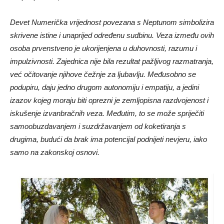
Devet Numerička vrijednost povezana s Neptunom simbolizira
skrivene istine i unaprijed određenu sudbinu. Veza između ovih
osoba prvenstveno je ukorijenjena u duhovnosti, razumu i
impulzivnosti. Zajednica nije bila rezultat pažljivog razmatranja,
već očitovanje njihove čežnje za ljubavlju. Međusobno se
podupiru, daju jedno drugom autonomiju i empatiju, a jedini
izazov kojeg moraju biti oprezni je zemljopisna razdvojenost i
iskušenje izvanbračnih veza. Međutim, to se može spriječiti
samoobuzdavanjem i suzdržavanjem od koketiranja s
drugima, budući da brak ima potencijal podnijeti nevjeru, iako
samo na zakonskoj osnovi.