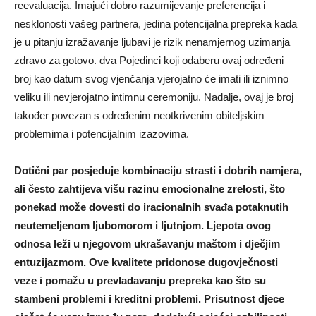
reevaluacija. Imajući dobro razumijevanje preferencija i
nesklonosti vašeg partnera, jedina potencijalna prepreka kada
je u pitanju izražavanje ljubavi je rizik nenamjernog uzimanja
zdravo za gotovo. dva Pojedinci koji odaberu ovaj određeni
broj kao datum svog vjenčanja vjerojatno će imati ili iznimno
veliku ili nevjerojatno intimnu ceremoniju. Nadalje, ovaj je broj
također povezan s određenim neotkrivenim obiteljskim
problemima i potencijalnim izazovima.
Dotični par posjeduje kombinaciju strasti i dobrih namjera,
ali često zahtijeva višu razinu emocionalne zrelosti, što
ponekad može dovesti do iracionalnih svađa potaknutih
neutemeljenom ljubomorom i ljutnjom. Ljepota ovog
odnosa leži u njegovom ukrašavanju maštom i dječjim
entuzijazmom. Ove kvalitete pridonose dugovječnosti
veze i pomažu u prevladavanju prepreka kao što su
stambeni problemi i kreditni problemi. Prisutnost djece