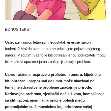
BONUS TEKST
Osjećate li umor, letargiju i nedostatak energije nakon
buđenja? Možda ove simptome pripisujete pojavi proljetnog
umora. Međutim, važno je biti oprezan jer ovi pokazatelji mogu
biti znakovi upozorenja na značajniji temeljni problem.
Usred raširene rasprave o proljetnom umoru, ključno je
biti oprezan i prepoznati da umor može ukazivati na
temeljne zdravstvene probleme značajnije prirode.
Nedovoljna prehrana, sjedilački način života, komplikacije
sa štitnjačom, anemija i kronične bolesti među
potencijalnim su čimbenicima koji pridonose vašoj