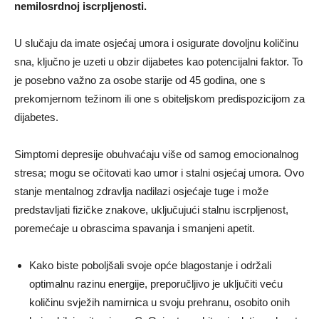
nemilosrdnoj iscrpljenosti.
U slučaju da imate osjećaj umora i osigurate dovoljnu količinu
sna, ključno je uzeti u obzir dijabetes kao potencijalni faktor. To
je posebno važno za osobe starije od 45 godina, one s
prekomjernom težinom ili one s obiteljskom predispozicijom za
dijabetes.
Simptomi depresije obuhvaćaju više od samog emocionalnog
stresa; mogu se očitovati kao umor i stalni osjećaj umora. Ovo
stanje mentalnog zdravlja nadilazi osjećaje tuge i može
predstavljati fizičke znakove, uključujući stalnu iscrpljenost,
poremećaje u obrascima spavanja i smanjeni apetit.
Kako biste poboljšali svoje opće blagostanje i održali
optimalnu razinu energije, preporučljivo je uključiti veću
količinu svježih namirnica u svoju prehranu, osobito onih