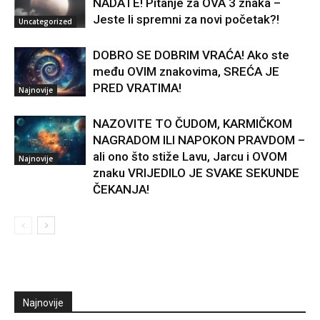
NADATE! Pitanje za OVA 3 znaka –
Jeste li spremni za novi početak?!
Uncategorized
DOBRO SE DOBRIM VRAĆA! Ako ste
među OVIM znakovima, SREĆA JE
PRED VRATIMA!
Najnovije
NAZOVITE TO ČUDOM, KARMIČKOM
NAGRADOM ILI NAPOKON PRAVDOM –
ali ono što stiže Lavu, Jarcu i OVOM
Najnovije
znaku VRIJEDILO JE SVAKE SEKUNDE
ČEKANJA!
Najnovije