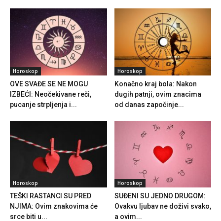
Horoskop
Horoskop
OVE SVAĐE SE NE MOGU
Konačno kraj bola: Nakon
IZBEĆI: Neočekivane reči,
dugih patnji, ovim znacima
pucanje strpljenja i...
od danas započinje...
Horoskop
Horoskop
TEŠKI RASTANCI SU PRED
SUĐENI SU JEDNO DRUGOM:
NJIMA: Ovim znakovima će
Ovakvu ljubav ne doživi svako,
srce biti u...
a ovim...