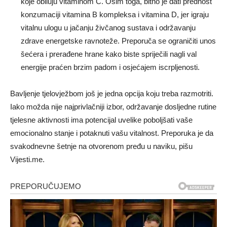
koje obiluju vitaminom C. Osim toga, bitno je dati prednost
konzumaciji vitamina B kompleksa i vitamina D, jer igraju
vitalnu ulogu u jačanju živčanog sustava i održavanju
zdrave energetske ravnoteže. Preporuča se ograničiti unos
šećera i prerađene hrane kako biste spriječili nagli val
energije praćen brzim padom i osjećajem iscrpljenosti.
Bavljenje tjelovježbom još je jedna opcija koju treba razmotriti.
Iako možda nije najprivlačniji izbor, održavanje dosljedne rutine
tjelesne aktivnosti ima potencijal uvelike poboljšati vaše
emocionalno stanje i potaknuti vašu vitalnost. Preporuka je da
svakodnevne šetnje na otvorenom pređu u naviku, pišu
Vijesti.me.