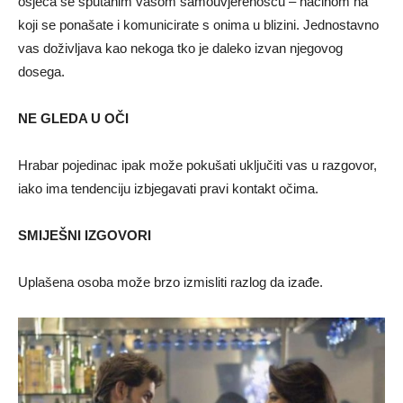
osjeća se sputanim vašom samouvjerenošću – načinom na
koji se ponašate i komunicirate s onima u blizini. Jednostavno
vas doživljava kao nekoga tko je daleko izvan njegovog
dosega.
NE GLEDA U OČI
Hrabar pojedinac ipak može pokušati uključiti vas u razgovor,
iako ima tendenciju izbjegavati pravi kontakt očima.
SMIJEŠNI IZGOVORI
Uplašena osoba može brzo izmisliti razlog da izađe.