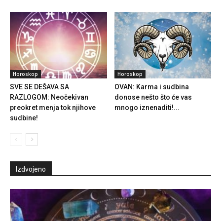
Horoskop
Horoskop
SVE SE DEŠAVA SA
OVAN: Karma i sudbina
RAZLOGOM: Neočekivan
donose nešto što će vas
preokret menja tok njihove
mnogo iznenaditi!...
sudbine!
Izdvojeno