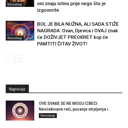
oni znaju istinu prije nego što je
Horoskop
izgovorite
BOL JE BILA NUŽNA, ALI SADA STIŽE
NAGRADA: Ovan, Djevica i OVAJ znak
će DOŽIVJET PREOKRET koji će
Horoskop
PAMTITI ČITAV ŽIVOT!
Najnovije
OVE SVAĐE SE NE MOGU IZBEĆI:
Neočekivane reči, pucanje strpljenja i...
Horoskop