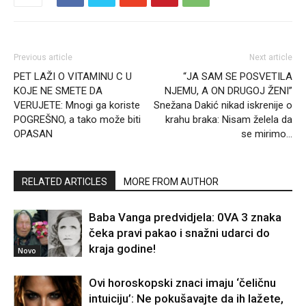
Previous article
Next article
PET LAŽI O VITAMINU C U
“JA SAM SE POSVETILA
KOJE NE SMETE DA
NJEMU, A ON DRUGOJ ŽENI”
VERUJETE: Mnogi ga koriste
Snežana Dakić nikad iskrenije o
POGREŠNO, a tako može biti
krahu braka: Nisam želela da
OPASAN
se mirimo…
RELATED ARTICLES
MORE FROM AUTHOR
Baba Vanga predvidjela: 0VA 3 znaka
čeka pravi pakao i snažni udarci do
kraja godine!
Novo
Ovi horoskopski znaci imaju ‘čeličnu
intuiciju’: Ne pokušavajte da ih lažete,