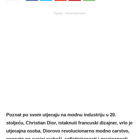
Oglasi - Advertisement
Poznat po svom utjecaju na modnu industriju u 20.
stoljeću, Christian Dior, istaknuti francuski dizajner, vrlo je
utjecajna osoba. Diorovo revolucionarno modno carstvo,
poznato po svojoj raskoši, sofisticiranosti i gracioznosti,