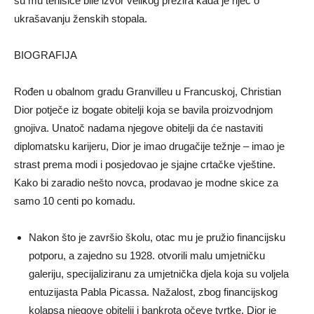
su mu tenisice bile izvor velikog prezira kada je riječ o
ukrašavanju ženskih stopala.
BIOGRAFIJA
Rođen u obalnom gradu Granvilleu u Francuskoj, Christian
Dior potječe iz bogate obitelji koja se bavila proizvodnjom
gnojiva. Unatoč nadama njegove obitelji da će nastaviti
diplomatsku karijeru, Dior je imao drugačije težnje – imao je
strast prema modi i posjedovao je sjajne crtačke vještine.
Kako bi zaradio nešto novca, prodavao je modne skice za
samo 10 centi po komadu.
Nakon što je završio školu, otac mu je pružio financijsku
potporu, a zajedno su 1928. otvorili malu umjetničku
galeriju, specijaliziranu za umjetnička djela koja su voljela
entuzijasta Pabla Picassa. Nažalost, zbog financijskog
kolapsa njegove obitelji i bankrota očeve tvrtke, Dior je