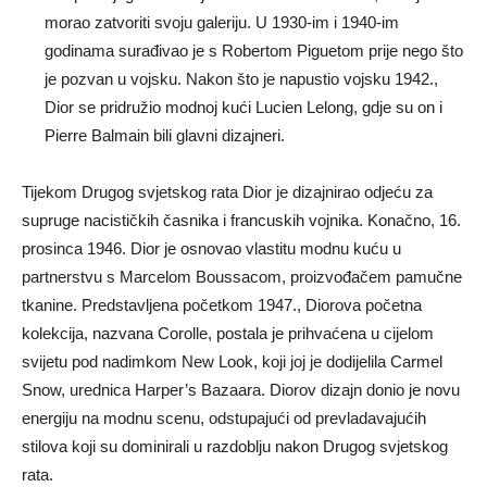
morao zatvoriti svoju galeriju. U 1930-im i 1940-im
godinama surađivao je s Robertom Piguetom prije nego što
je pozvan u vojsku. Nakon što je napustio vojsku 1942.,
Dior se pridružio modnoj kući Lucien Lelong, gdje su on i
Pierre Balmain bili glavni dizajneri.
Tijekom Drugog svjetskog rata Dior je dizajnirao odjeću za
supruge nacističkih časnika i francuskih vojnika. Konačno, 16.
prosinca 1946. Dior je osnovao vlastitu modnu kuću u
partnerstvu s Marcelom Boussacom, proizvođačem pamučne
tkanine. Predstavljena početkom 1947., Diorova početna
kolekcija, nazvana Corolle, postala je prihvaćena u cijelom
svijetu pod nadimkom New Look, koji joj je dodijelila Carmel
Snow, urednica Harper’s Bazaara. Diorov dizajn donio je novu
energiju na modnu scenu, odstupajući od prevladavajućih
stilova koji su dominirali u razdoblju nakon Drugog svjetskog
rata.