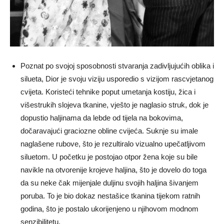
Poznat po svojoj sposobnosti stvaranja zadivljujućih oblika i
silueta, Dior je svoju viziju usporedio s vizijom rascvjetanog
cvijeta. Koristeći tehnike poput umetanja kostiju, žica i
višestrukih slojeva tkanine, vješto je naglasio struk, dok je
dopustio haljinama da lebde od tijela na bokovima,
dočaravajući graciozne obline cvijeća. Suknje su imale
naglašene rubove, što je rezultiralo vizualno upečatljivom
siluetom. U početku je postojao otpor žena koje su bile
navikle na otvorenije krojeve haljina, što je dovelo do toga
da su neke čak mijenjale duljinu svojih haljina šivanjem
poruba. To je bio dokaz nestašice tkanina tijekom ratnih
godina, što je postalo ukorijenjeno u njihovom modnom
senzibilitetu.