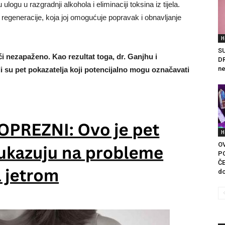
 ulogu u razgradnji alkohola i eliminaciji toksina iz tijela.
 regeneracije, koja joj omogućuje popravak i obnavljanje
H
S
i nezapaženo. Kao rezultat toga, dr. Ganjhu i
DR
ne
i su pet pokazatelja koji potencijalno mogu označavati
H
O
P
ČE
do