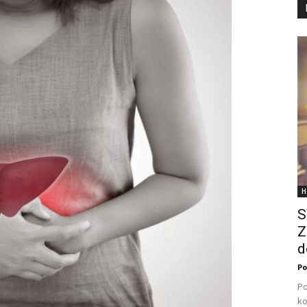
H
S
Z
d
Po
Po
ko