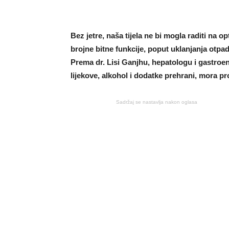
Bez jetre, naša tijela ne bi mogla raditi na o
brojne bitne funkcije, poput uklanjanja otpada
Prema dr. Lisi Ganjhu, hepatologu i gastroen
lijekove, alkohol i dodatke prehrani, mora pro
Sadržaj se nastavlja nakon oglasa