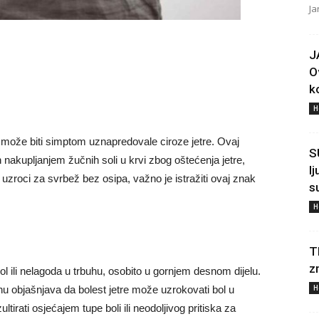
Ja
J
O
ko
H
može biti simptom uznapredovale ciroze jetre. Ovaj
S
 nakupljanjem žučnih soli u krvi zbog oštećenja jetre,
l
 uzroci za svrbež bez osipa, važno je istražiti ovaj znak
s
H
T
z
ol ili nelagoda u trbuhu, osobito u gornjem desnom dijelu.
H
njhu objašnjava da bolest jetre može uzrokovati bol u
rati osjećajem tupe boli ili neodoljivog pritiska za