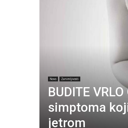
Novo
Zanimljivosti
BUDITE VRLO 
simptoma koji
jetrom