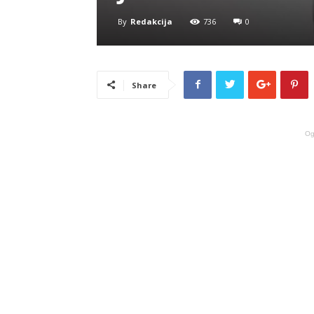
By
Redakcija
736
0
Share
Og