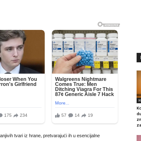
H
Ko
du
zn
za
anjivih tvari iz hrane, pretvarajući ih u esencijalne