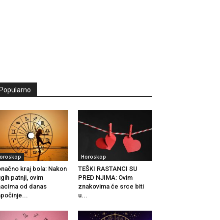
Popularno
oroskop
Horoskop
načno kraj bola: Nakon
TEŠKI RASTANCI SU
gih patnji, ovim
PRED NJIMA: Ovim
acima od danas
znakovima će srce biti
počinje...
u...