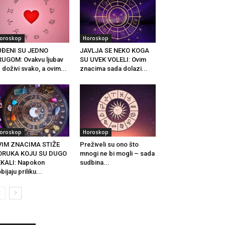
oroskop
Horoskop
UĐENI SU JEDNO
JAVLJA SE NEKO KOGA
UGOM: Ovakvu ljubav
SU UVEK VOLELI: Ovim
 doživi svako, a ovim...
znacima sada dolazi...
oroskop
Horoskop
VIM ZNACIMA STIŽE
Preživeli su ono što
ORUKA KOJU SU DUGO
mnogi ne bi mogli – sada
KALI: Napokon
sudbina...
bijaju priliku...