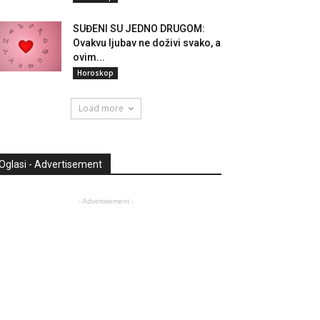
SUĐENI SU JEDNO DRUGOM:
Ovakvu ljubav ne doživi svako, a
ovim...
Horoskop
Load more
Oglasi - Advertisement
- Advertisement -