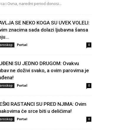
rca i Ovna, naredni period donosi...
AVLJA SE NEKO KOGA SU UVEK VOLELI:
vim znacima sada dolazi ljubavna šansa
ju...
Portal
oroskop
0
UĐENI SU JEDNO DRUGOM: Ovakvu
jubav ne doživi svako, a ovim parovima je
uđena!
Portal
oroskop
0
EŠKI RASTANCI SU PRED NJIMA: Ovim
nakovima će srce biti u delićima!
Portal
oroskop
0