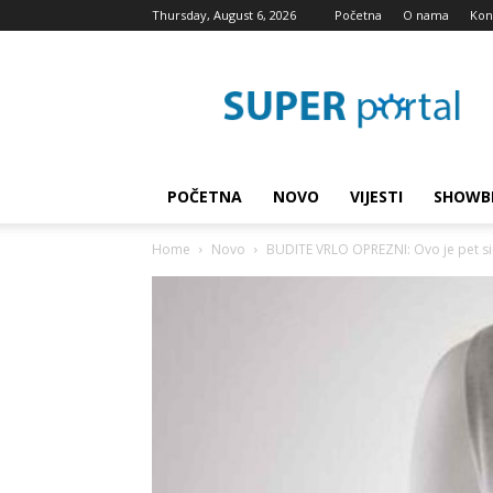
Thursday, August 6, 2026
Početna
O nama
Kon
Super
blog
POČETNA
NOVO
VIJESTI
SHOWB
Home
Novo
BUDITE VRLO OPREZNI: Ovo je pet si