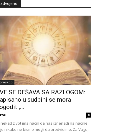
Izdvojeno
oroskop
VE SE DEŠAVA SA RAZLOGOM:
apisano u sudbini se mora
ogoditi,...
rtal
0
nekad život ima način da nas iznenadi na načine
je nikako ne bismo mogli da predvidimo. Za Vagu,