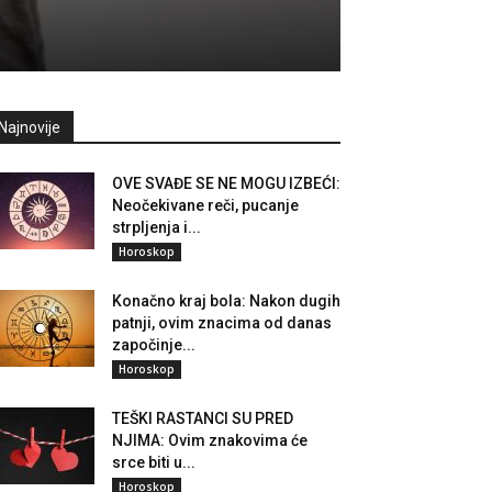
Najnovije
OVE SVAĐE SE NE MOGU IZBEĆI:
Neočekivane reči, pucanje
strpljenja i...
Horoskop
Konačno kraj bola: Nakon dugih
patnji, ovim znacima od danas
započinje...
Horoskop
TEŠKI RASTANCI SU PRED
NJIMA: Ovim znakovima će
srce biti u...
Horoskop