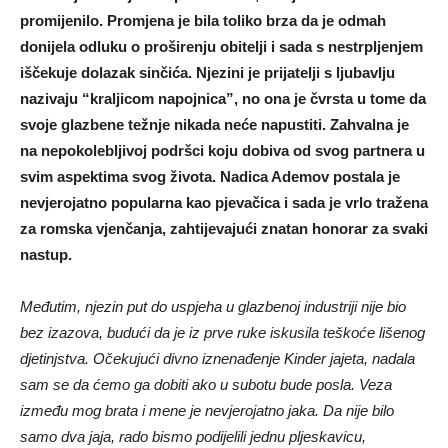
promijenilo. Promjena je bila toliko brza da je odmah
donijela odluku o proširenju obitelji i sada s nestrpljenjem
iščekuje dolazak sinčića. Njezini je prijatelji s ljubavlju
nazivaju “kraljicom napojnica”, no ona je čvrsta u tome da
svoje glazbene težnje nikada neće napustiti. Zahvalna je
na nepokolebljivoj podršci koju dobiva od svog partnera u
svim aspektima svog života. Nadica Ademov postala je
nevjerojatno popularna kao pjevačica i sada je vrlo tražena
za romska vjenčanja, zahtijevajući znatan honorar za svaki
nastup.
Međutim, njezin put do uspjeha u glazbenoj industriji nije bio
bez izazova, budući da je iz prve ruke iskusila teškoće lišenog
djetinjstva. Očekujući divno iznenađenje Kinder jajeta, nadala
sam se da ćemo ga dobiti ako u subotu bude posla. Veza
između mog brata i mene je nevjerojatno jaka. Da nije bilo
samo dva jaja, rado bismo podijelili jednu pljeskavicu,