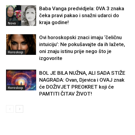
Baba Vanga predvidjela: 0VA 3 znaka
čeka pravi pakao i snažni udarci do
kraja godine!
Novo
Ovi horoskopski znaci imaju ‘čeličnu
intuiciju’: Ne pokušavajte da ih lažete,
oni znaju istinu prije nego što je
Horoskop
izgovorite
BOL JE BILA NUŽNA, ALI SADA STIŽE
NAGRADA: Ovan, Djevica i OVAJ znak
će DOŽIVJET PREOKRET koji će
Horoskop
PAMTITI ČITAV ŽIVOT!