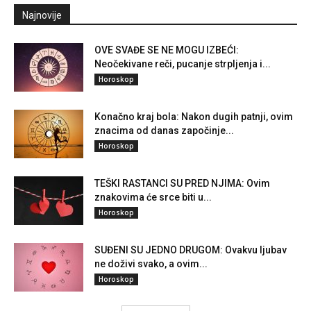
Najnovije
OVE SVAĐE SE NE MOGU IZBEĆI:
Neočekivane reči, pucanje strpljenja i...
Horoskop
Konačno kraj bola: Nakon dugih patnji, ovim
znacima od danas započinje...
Horoskop
TEŠKI RASTANCI SU PRED NJIMA: Ovim
znakovima će srce biti u...
Horoskop
SUĐENI SU JEDNO DRUGOM: Ovakvu ljubav
ne doživi svako, a ovim...
Horoskop