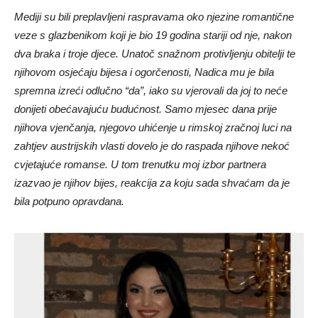
Mediji su bili preplavljeni raspravama oko njezine romantične
veze s glazbenikom koji je bio 19 godina stariji od nje, nakon
dva braka i troje djece. Unatoč snažnom protivljenju obitelji te
njihovom osjećaju bijesa i ogorčenosti, Nadica mu je bila
spremna izreći odlučno “da”, iako su vjerovali da joj to neće
donijeti obećavajuću budućnost. Samo mjesec dana prije
njihova vjenčanja, njegovo uhićenje u rimskoj zračnoj luci na
zahtjev austrijskih vlasti dovelo je do raspada njihove nekoć
cvjetajuće romanse. U tom trenutku moj izbor partnera
izazvao je njihov bijes, reakcija za koju sada shvaćam da je
bila potpuno opravdana.