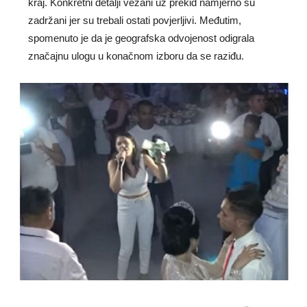
kraj. Konkretni detalji vezani uz prekid namjerno su
zadržani jer su trebali ostati povjerljivi. Međutim,
spomenuto je da je geografska odvojenost odigrala
značajnu ulogu u konačnom izboru da se raziđu.