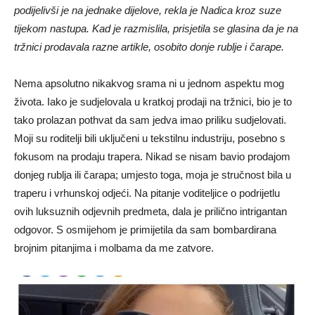
podijelivši je na jednake dijelove, rekla je Nadica kroz suze
tijekom nastupa. Kad je razmislila, prisjetila se glasina da je na
tržnici prodavala razne artikle, osobito donje rublje i čarape.
Nema apsolutno nikakvog srama ni u jednom aspektu mog
života. Iako je sudjelovala u kratkoj prodaji na tržnici, bio je to
tako prolazan pothvat da sam jedva imao priliku sudjelovati.
Moji su roditelji bili uključeni u tekstilnu industriju, posebno s
fokusom na prodaju trapera. Nikad se nisam bavio prodajom
donjeg rublja ili čarapa; umjesto toga, moja je stručnost bila u
traperu i vrhunskoj odjeći. Na pitanje voditeljice o podrijetlu
ovih luksuznih odjevnih predmeta, dala je prilično intrigantan
odgovor. S osmijehom je primijetila da sam bombardirana
brojnim pitanjima i molbama da me zatvore.