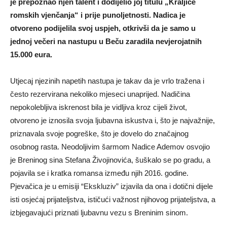
je prepoznao njen talent i dodijelio joj titulu „Kraljice
romskih vjenčanja“ i prije punoljetnosti. Nadica je
otvoreno podijelila svoj uspjeh, otkrivši da je samo u
jednoj večeri na nastupu u Beču zaradila nevjerojatnih
15.000 eura.
Utjecaj njezinih napetih nastupa je takav da je vrlo tražena i
često rezervirana nekoliko mjeseci unaprijed. Nadičina
nepokolebljiva iskrenost bila je vidljiva kroz cijeli život,
otvoreno je iznosila svoja ljubavna iskustva i, što je najvažnije,
priznavala svoje pogreške, što je dovelo do značajnog
osobnog rasta. Neodoljivim šarmom Nadice Ademov osvojio
je Breninog sina Stefana Živojinovića, šuškalo se po gradu, a
pojavila se i kratka romansa između njih 2016. godine.
Pjevačica je u emisiji “Ekskluziv” izjavila da ona i dotični dijele
isti osjećaj prijateljstva, ističući važnost njihovog prijateljstva, a
izbjegavajući priznati ljubavnu vezu s Breninim sinom.