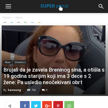
Home
Novo
Novo
Showbizz
Brujali da je zavela Breninog sina, a otišla s
19 godina starijim koji ima 3 dece s 2
žene: Pa usledio neočekivani obrt
By
Samsung
762
0