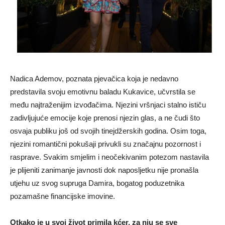
Nadica Ademov, poznata pjevačica koja je nedavno
predstavila svoju emotivnu baladu Kukavice, učvrstila se
među najtraženijim izvođačima. Njezini vršnjaci stalno ističu
zadivljujuće emocije koje prenosi njezin glas, a ne čudi što
osvaja publiku još od svojih tinejdžerskih godina. Osim toga,
njezini romantični pokušaji privukli su značajnu pozornost i
rasprave. Svakim smjelim i neočekivanim potezom nastavila
je plijeniti zanimanje javnosti dok naposljetku nije pronašla
utjehu uz svog supruga Damira, bogatog poduzetnika
pozamašne financijske imovine.
Otkako je u svoj život primila kćer, za nju se sve