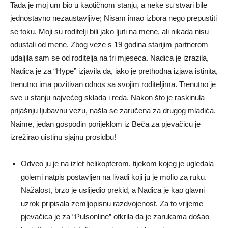
Tada je moj um bio u kaotičnom stanju, a neke su stvari bile
jednostavno nezaustavljive; Nisam imao izbora nego prepustiti
se toku. Moji su roditelji bili jako ljuti na mene, ali nikada nisu
odustali od mene. Zbog veze s 19 godina starijim partnerom
udaljila sam se od roditelja na tri mjeseca. Nadica je izrazila,
Nadica je za “Hype” izjavila da, iako je prethodna izjava istinita,
trenutno ima pozitivan odnos sa svojim roditeljima. Trenutno je
sve u stanju najvećeg sklada i reda. Nakon što je raskinula
prijašnju ljubavnu vezu, našla se zaručena za drugog mladića.
Naime, jedan gospodin porijeklom iz Beča za pjevačicu je
izrežirao uistinu sjajnu prosidbu!
Odveo ju je na izlet helikopterom, tijekom kojeg je ugledala
golemi natpis postavljen na livadi koji ju je molio za ruku.
Nažalost, brzo je uslijedio prekid, a Nadica je kao glavni
uzrok pripisala zemljopisnu razdvojenost. Za to vrijeme
pjevačica je za “Pulsonline” otkrila da je zarukama došao