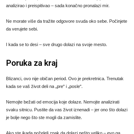
analizirao i preispitivao – sada konačno pronalazi mir.
Ne morate više da tražite odgovore svuda oko sebe. Počinjete
da verujete sebi.
I kada se to desi – sve drugo dolazi na svoje mesto.
Poruka za kraj
Blizanci, ovo nije običan period. Ovo je prekretnica. Trenutak
kada se vaš život deli na „pre“ i „posle“.
Nemojte bežati od emocija koje dolaze. Nemojte analizirati
svaku sitnicu. Pustite da vas život iznenadi – jer ono što dolazi
je bolje nego što ste mogli da zamislite.
Ako ste ikada poželeli znak da dolazi nešto veliko – evo ga.