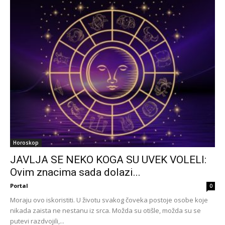
Horoskop
JAVLJA SE NEKO KOGA SU UVEK VOLELI:
Ovim znacima sada dolazi...
Portal
0
Moraju ovo iskoristiti. U životu svakog čoveka postoje osobe koje
nikada zaista ne nestanu iz srca. Možda su otišle, možda su se
putevi razdvojili,...