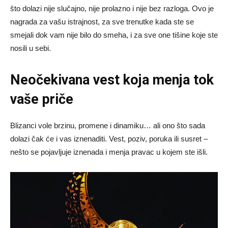
što dolazi nije slučajno, nije prolazno i nije bez razloga. Ovo je
nagrada za vašu istrajnost, za sve trenutke kada ste se
smejali dok vam nije bilo do smeha, i za sve one tišine koje ste
nosili u sebi.
Neočekivana vest koja menja tok
vaše priče
Blizanci vole brzinu, promene i dinamiku… ali ono što sada
dolazi čak će i vas iznenaditi. Vest, poziv, poruka ili susret –
nešto se pojavljuje iznenada i menja pravac u kojem ste išli.