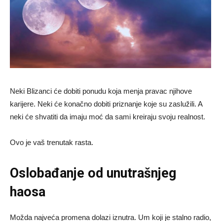
Neki Blizanci će dobiti ponudu koja menja pravac njihove
karijere. Neki će konačno dobiti priznanje koje su zaslužili. A
neki će shvatiti da imaju moć da sami kreiraju svoju realnost.
Ovo je vaš trenutak rasta.
Oslobađanje od unutrašnjeg
haosa
Možda najveća promena dolazi iznutra. Um koji je stalno radio,