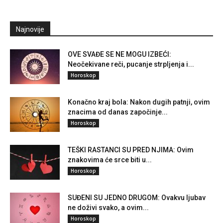
Najnovije
OVE SVAĐE SE NE MOGU IZBEĆI:
Neočekivane reči, pucanje strpljenja i...
Horoskop
Konačno kraj bola: Nakon dugih patnji, ovim
znacima od danas započinje...
Horoskop
TEŠKI RASTANCI SU PRED NJIMA: Ovim
znakovima će srce biti u...
Horoskop
SUĐENI SU JEDNO DRUGOM: Ovakvu ljubav
ne doživi svako, a ovim...
Horoskop