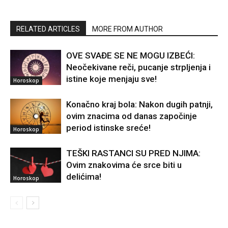
RELATED ARTICLES
MORE FROM AUTHOR
OVE SVAĐE SE NE MOGU IZBEĆI:
Neočekivane reči, pucanje strpljenja i
istine koje menjaju sve!
Horoskop
Konačno kraj bola: Nakon dugih patnji,
ovim znacima od danas započinje
period istinske sreće!
Horoskop
TEŠKI RASTANCI SU PRED NJIMA:
Ovim znakovima će srce biti u
delićima!
Horoskop