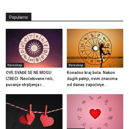
Popularno
Horoskop
Horoskop
OVE SVAĐE SE NE MOGU
Konačno kraj bola: Nakon
IZBEĆI: Neočekivane reči,
dugih patnji, ovim znacima
pucanje strpljenja i...
od danas započinje...