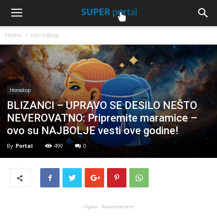
Home
Horoskop
Horoskop
BLIZANCI – UPRAVO SE DESILO NEŠTO
NEVEROVATNO: Pripremite maramice –
ovo su NAJBOLJE vesti ove godine!
By
Portal
490
0
Oglasi - Advertisement