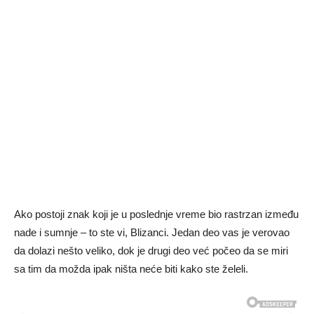
Ako postoji znak koji je u poslednje vreme bio rastrzan između
nade i sumnje – to ste vi, Blizanci. Jedan deo vas je verovao
da dolazi nešto veliko, dok je drugi deo već počeo da se miri
sa tim da možda ipak ništa neće biti kako ste želeli.