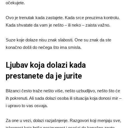
očekujete.
Ovo je trenutak kada zastajete. Kada srce preuzima kontrolu.
Kada shvatate da vam je nešto – ili neko – zaista važno.
Suze koje dolaze nisu znak slabosti. One su znak da ste
konačno došli do nečega što ima smisla.
Ljubav koja dolazi kada
prestanete da je jurite
Blizanci često traže nešto više, nešto uzbudljivo, nešto što će
ih pokrenuti. Ali sada dolazi osoba ili situacija koja donosi mir –
i upravo to vas osvaja.
Za one u vezi, dolazi razjašnjenje. Razgovori koji menjaju sve,
iskrenost koja briše nesigurnost i osećaj da konačno znate