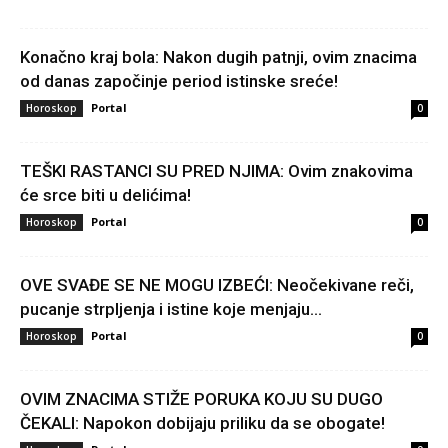
Konačno kraj bola: Nakon dugih patnji, ovim znacima
od danas započinje period istinske sreće!
Portal
Horoskop
0
TEŠKI RASTANCI SU PRED NJIMA: Ovim znakovima
će srce biti u delićima!
Portal
Horoskop
0
OVE SVAĐE SE NE MOGU IZBEĆI: Neočekivane reči,
pucanje strpljenja i istine koje menjaju...
Portal
Horoskop
0
OVIM ZNACIMA STIŽE PORUKA KOJU SU DUGO
ČEKALI: Napokon dobijaju priliku da se obogate!