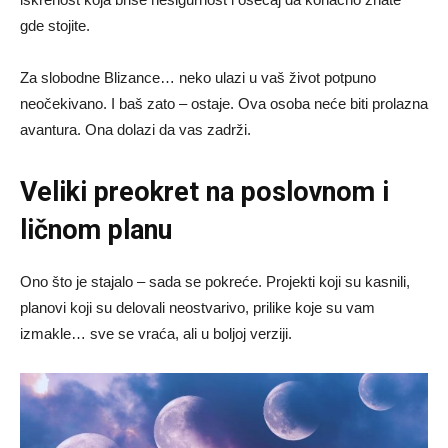
gde stojite.
Za slobodne Blizance… neko ulazi u vaš život potpuno
neočekivano. I baš zato – ostaje. Ova osoba neće biti prolazna
avantura. Ona dolazi da vas zadrži.
Veliki preokret na poslovnom i
ličnom planu
Ono što je stajalo – sada se pokreće. Projekti koji su kasnili,
planovi koji su delovali neostvarivo, prilike koje su vam
izmakle… sve se vraća, ali u boljoj verziji.