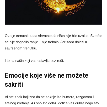
Ovo je trenutak kada shvatate da ništa nije bilo uzalud. Sve što
se nije dogodilo ranije – nije trebalo. Jer sada dolazi u
savršenom trenutku.
I to na način koji vas ostavlja bez reči.
Emocije koje više ne možete
sakriti
Vi ste znak koji zna da se sakrije iza humora, razgovora i
stalnog kretanja. Ali ono što dolazi dotiče vas dublje nego što