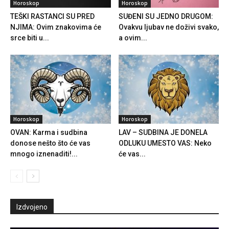
Horoskop
Horoskop
TEŠKI RASTANCI SU PRED
SUĐENI SU JEDNO DRUGOM:
NJIMA: Ovim znakovima će
Ovakvu ljubav ne doživi svako,
srce biti u...
a ovim...
Horoskop
Horoskop
OVAN: Karma i sudbina
LAV – SUDBINA JE DONELA
donose nešto što će vas
ODLUKU UMESTO VAS: Neko
mnogo iznenaditi!...
će vas...
Izdvojeno