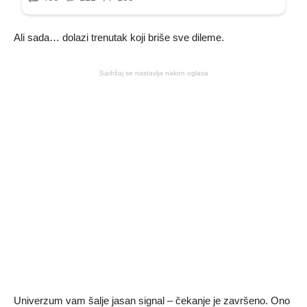
Ali sada… dolazi trenutak koji briše sve dileme.
Sadržaj se nastavlja nakon oglasa
Univerzum vam šalje jasan signal – čekanje je završeno. Ono