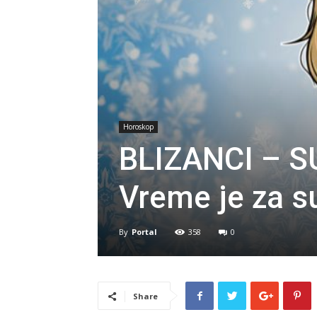
Horoskop
BLIZANCI – S
Vreme je za su
By
Portal
358
0
Share