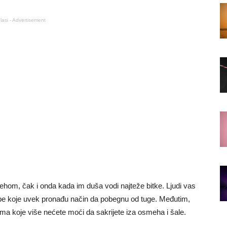
lasi - Advertisement
mehom, čak i onda kada im duša vodi najteže bitke. Ljudi vas
obe koje uvek pronađu način da pobegnu od tuge. Međutim,
ma koje više nećete moći da sakrijete iza osmeha i šale.