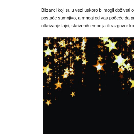
Blizanci koji su u vezi uskoro bi mogli doživet
postaće sumnjivo, a mnogi od vas počeće da prim
otkrivanje tajni, skrivenih emocija ili razgovor k