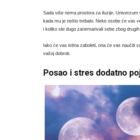
Sada više nema prostora za iluzije. Univerzum v
kada mu je nešto trebalo. Neke osobe će vas veo
i koliko ste dugo zanemarivali sebe zbog drugih
Iako će vas istina zaboleti, ona će vas naučiti 
vašoj dobroti.
Posao i stres dodatno po