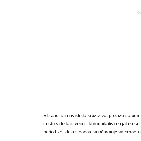
Og
Blizanci su navikli da kroz život prolaze sa os
često vide kao vedre, komunikativne i jake os
period koji dolazi donosi suočavanje sa emocija