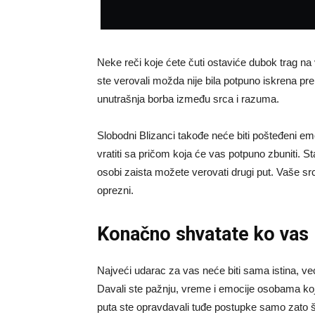
Neke reči koje ćete čuti ostaviće dubok trag na
ste verovali možda nije bila potpuno iskrena pr
unutrašnja borba između srca i razuma.
Slobodni Blizanci takođe neće biti pošteđeni emo
vratiti sa pričom koja će vas potpuno zbuniti. Sta
osobi zaista možete verovati drugi put. Vaše srce
oprezni.
Konačno shvatate ko vas 
Najveći udarac za vas neće biti sama istina, ve
Davali ste pažnju, vreme i emocije osobama ko
puta ste opravdavali tuđe postupke samo zato š