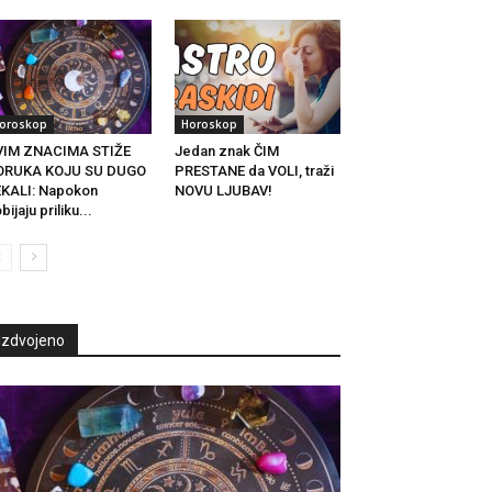
oroskop
Horoskop
VIM ZNACIMA STIŽE
Jedan znak ČIM
ORUKA KOJU SU DUGO
PRESTANE da VOLI, traži
KALI: Napokon
NOVU LJUBAV!
bijaju priliku...
Izdvojeno