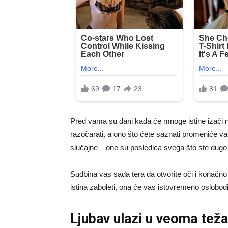
Pred vama su dani kada će mnoge istine izaći 
razočarati, a ono što ćete saznati promeniće v
slučajne – one su posledica svega što ste dugo ig
Sudbina vas sada tera da otvorite oči i konačno
istina zaboleti, ona će vas istovremeno oslobodit
Ljubav ulazi u veoma teža