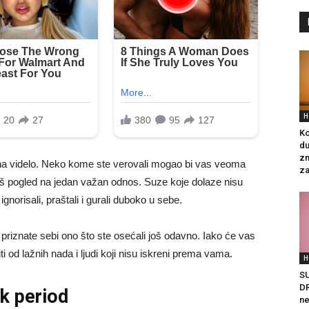
H
Ko
du
zn
na videlo. Neko kome ste verovali mogao bi vas veoma
za
aš pogled na jedan važan odnos. Suze koje dolaze nisu
norisali, praštali i gurali duboko u sebe.
 priznate sebi ono što ste osećali još odavno. Iako će vas
i od lažnih nada i ljudi koji nisu iskreni prema vama.
H
S
DR
k period
ne