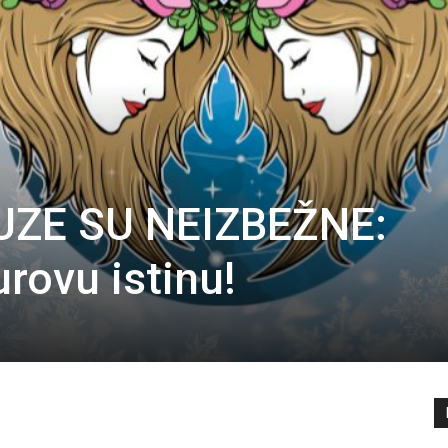
UZE SU NEIZBEŽNE:
rovu istinu!