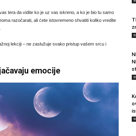
H
as tera da vidite ko je uz vas iskreno, a ko je bio tu samo
T
ma razočarati, ali ćete istovremeno shvatiti koliko vredite
z
.
H
važnoj lekciji – ne zaslužuje svako pristup vašem srcu i
N
N
s
jačavaju emocije
H
K
o
i
H