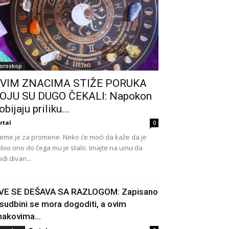
oroskop
VIM ZNACIMA STIŽE PORUKA
OJU SU DUGO ČEKALI: Napokon
obijaju priliku...
rtal
0
eme je za promene. Neko će moći da kaže da je
bio ono do čega mu je stalo. Imajte na umu da
edi divan...
VE SE DEŠAVA SA RAZLOGOM: Zapisano
 sudbini se mora dogoditi, a ovim
nakovima...