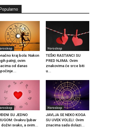
Popularno
oroskop
Horoskop
načno kraj bola: Nakon
TEŠKI RASTANCI SU
gih patnji, ovim
PRED NJIMA: Ovim
acima od danas
znakovima će srce biti
počinje...
u...
oroskop
Horoskop
UĐENI SU JEDNO
JAVLJA SE NEKO KOGA
UGOM: Ovakvu ljubav
SU UVEK VOLELI: Ovim
 doživi svako, a ovim...
znacima sada dolazi...