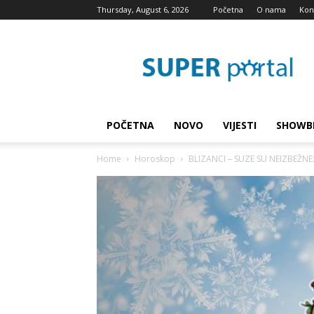
Thursday, August 6, 2026
Početna
O nama
Kon
Super
blog
POČETNA
NOVO
VIJESTI
SHOWB
Home
Horoskop
BLIZANCI – SUZE SU NEIZBEŽNE: 