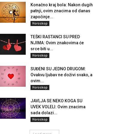
Konačno kraj bola: Nakon dugih
patnji, ovim znacima od danas
započinje...
Horoskop
TEŠKI RASTANCI SU PRED
NJIMA: Ovim znakovima će
srce biti u...
Horoskop
SUĐENI SU JEDNO DRUGOM:
Ovakvu ljubav ne doživi svako, a
ovim...
Horoskop
JAVLJA SE NEKO KOGA SU
UVEK VOLELI: Ovim znacima
sada dolazi...
Horoskop