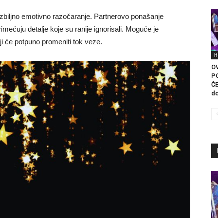
i ozbiljno emotivno razočaranje. Partnerovo ponašanje
ećuju detalje koje su ranije ignorisali. Moguće je
oji će potpuno promeniti tok veze.
H
O
P
ČE
do