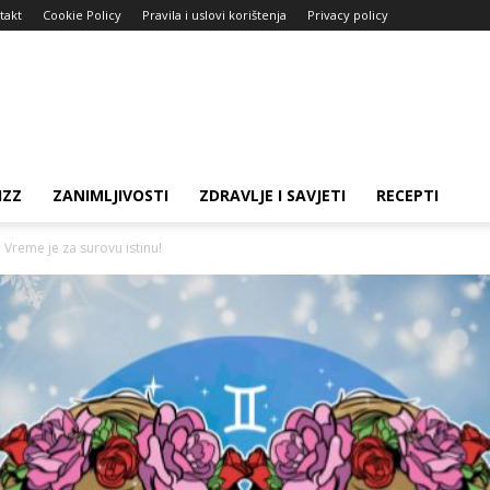
takt
Cookie Policy
Pravila i uslovi korištenja
Privacy policy
IZZ
ZANIMLJIVOSTI
ZDRAVLJE I SAVJETI
RECEPTI
Vreme je za surovu istinu!