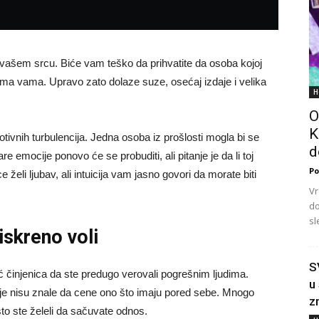
 vašem srcu. Biće vam teško da prihvatite da osoba kojoj
ema vama. Upravo zato dolaze suze, osećaj izdaje i velika
H
O
K
tivnih turbulencija. Jedna osoba iz prošlosti mogla bi se
d
re emocije ponovo će se probuditi, ali pitanje je da li toj
Po
 želi ljubav, ali intuicija vam jasno govori da morate biti
Vr
do
sl
iskreno voli
S
ć činjenica da ste predugo verovali pogrešnim ljudima.
u
je nisu znale da cene ono što imaju pored sebe. Mnogo
z
to ste želeli da sačuvate odnos.