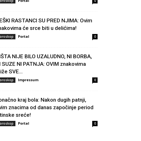
Portal
oroskop
0
EŠKI RASTANCI SU PRED NJIMA: Ovim
nakovima će srce biti u delićima!
Portal
oroskop
0
IŠTA NIJE BILO UZALUDNO, NI BORBA,
I SUZE NI PATNJA: OVIM znakovima
tiže SVE...
Impressum
oroskop
0
onačno kraj bola: Nakon dugih patnji,
vim znacima od danas započinje period
stinske sreće!
Portal
oroskop
0