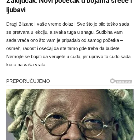
Zaključak: Novi početak u bojama sreće i
ljubavi
Dragi Blizanci, vaše vreme dolazi. Sve što je bilo teško sada
se pretvara u lekciju, a svaka tuga u snagu. Sudbina vam
sada vraća ono što vam je pripadalo od samog početka –
osmeh, radost i osećaj da ste tamo gde treba da budete.
Nemojte se bojati da verujete u čuda, jer upravo to čudo sada
kuca na vaša vrata.