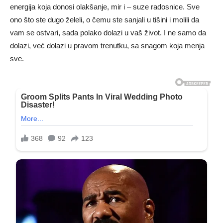
energija koja donosi olakšanje, mir i – suze radosnice. Sve
ono što ste dugo želeli, o čemu ste sanjali u tišini i molili da
vam se ostvari, sada polako dolazi u vaš život. I ne samo da
dolazi, već dolazi u pravom trenutku, sa snagom koja menja
sve.