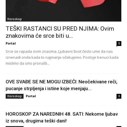
Horoskop
TEŠKI RASTANCI SU PRED NJIMA: Ovim
znakovima će srce biti u...
Portal
0
Srce se rapada ovim znacima. Ljubavni život često ume da nas
iznenadi onda kada to najmanje očekujemo. Postoje trenuci kada
mislimo da smo pronašli...
OVE SVAĐE SE NE MOGU IZBEĆI: Neočekivane reči,
pucanje strpljenja i istine koje menjaju...
Portal
Horoskop
0
HOROSKOP ZA NAREDNIH 48. SATI: Nekome ljubav
iz snova, drugima teški dani!