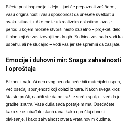
Bićete puni inspiracije i ideja. Ljudi će prepoznati vaš šarm,
vašu originalnost i vašu sposobnost da unesete svetlost u
svaku situaciju. Ako radite u kreativnim oblastima, ovo je
period u kojem možete stvoriti nešto izuzetno – projekat, delo
ili plan koji će vas izdvojiti od drugih. Sudbina vas sada vodi ka
uspehu, ali ne slučajno – vodi vas jer ste spremni da zasijate.
Emocije i duhovni mir: Snaga zahvalnosti
i oproštaja
Blizanci, najlepši deo ovog perioda neće biti materijalni uspeh,
već osećaj ispunjenosti koji dolazi iznutra. Nakon svega kroz
šta ste prošli, naučili ste da ne tražite sreću spolja – već da je
gradite iznutra. Vaša duša sada postaje mirna. Osećaćete
kako se oslobađate starih rana, kako oproštaj donosi
olakšanje, i kako zahvalnost otvara vrata novim čudima.