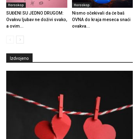
Horoskop
Horoskop
SUĐENI SU JEDNO DRUGOM:
Nismo očekivali da će baš
Ovakvu ljubav ne doživi svako,
OVNA do kraja meseca snaći
a ovim...
ovakva...
Izdvojeno