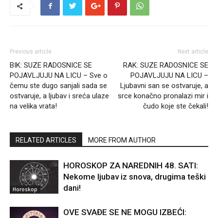
Previous article
Next article
BIK: SUZE RADOSNICE SE
RAK: SUZE RADOSNICE SE
POJAVLJUJU NA LICU – Sve o
POJAVLJUJU NA LICU –
čemu ste dugo sanjali sada se
Ljubavni san se ostvaruje, a
ostvaruje, a ljubav i sreća ulaze
srce konačno pronalazi mir i
na velika vrata!
čudo koje ste čekali!
RELATED ARTICLES
MORE FROM AUTHOR
HOROSKOP ZA NAREDNIH 48. SATI:
Nekome ljubav iz snova, drugima teški
dani!
Horoskop
OVE SVAĐE SE NE MOGU IZBEĆI: