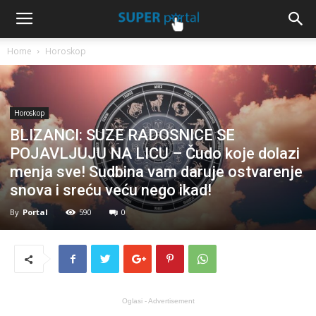
Home
Horoskop
Horoskop
BLIZANCI: SUZE RADOSNICE SE
POJAVLJUJU NA LICU – Čudo koje dolazi
menja sve! Sudbina vam daruje ostvarenje
snova i sreću veću nego ikad!
By
Portal
590
0
Oglasi - Advertisement