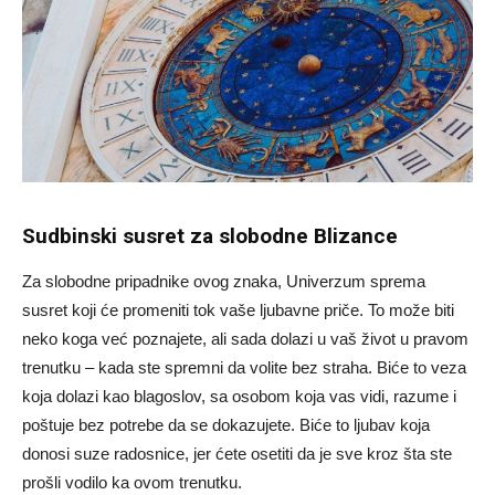
Sudbinski susret za slobodne Blizance
Za slobodne pripadnike ovog znaka, Univerzum sprema
susret koji će promeniti tok vaše ljubavne priče. To može biti
neko koga već poznajete, ali sada dolazi u vaš život u pravom
trenutku – kada ste spremni da volite bez straha. Biće to veza
koja dolazi kao blagoslov, sa osobom koja vas vidi, razume i
poštuje bez potrebe da se dokazujete. Biće to ljubav koja
donosi suze radosnice, jer ćete osetiti da je sve kroz šta ste
prošli vodilo ka ovom trenutku.