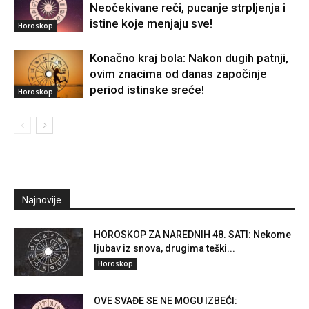
Neočekivane reči, pucanje strpljenja i
istine koje menjaju sve!
Horoskop
Konačno kraj bola: Nakon dugih patnji,
ovim znacima od danas započinje
period istinske sreće!
Horoskop
Najnovije
HOROSKOP ZA NAREDNIH 48. SATI: Nekome
ljubav iz snova, drugima teški...
Horoskop
OVE SVAĐE SE NE MOGU IZBEĆI: