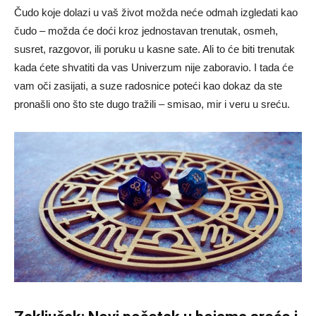
Čudo koje dolazi u vaš život možda neće odmah izgledati kao
čudo – možda će doći kroz jednostavan trenutak, osmeh,
susret, razgovor, ili poruku u kasne sate. Ali to će biti trenutak
kada ćete shvatiti da vas Univerzum nije zaboravio. I tada će
vam oči zasijati, a suze radosnice poteći kao dokaz da ste
pronašli ono što ste dugo tražili – smisao, mir i veru u sreću.