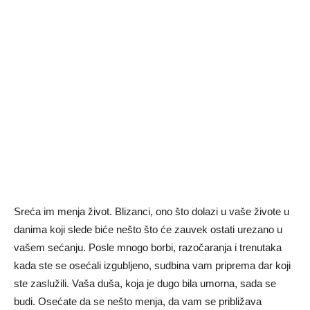
Sreća im menja život. Blizanci, ono što dolazi u vaše živote u
danima koji slede biće nešto što će zauvek ostati urezano u
vašem sećanju. Posle mnogo borbi, razočaranja i trenutaka
kada ste se osećali izgubljeno, sudbina vam priprema dar koji
ste zaslužili. Vaša duša, koja je dugo bila umorna, sada se
budi. Osećate da se nešto menja, da vam se približava