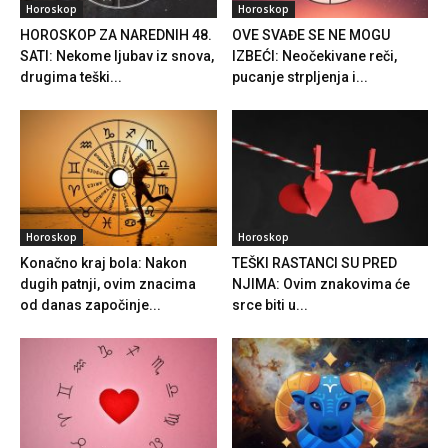
Horoskop
Horoskop
HOROSKOP ZA NAREDNIH 48.
OVE SVAĐE SE NE MOGU
SATI: Nekome ljubav iz snova,
IZBEĆI: Neočekivane reči,
drugima teški...
pucanje strpljenja i...
Horoskop
Horoskop
Konačno kraj bola: Nakon
TEŠKI RASTANCI SU PRED
dugih patnji, ovim znacima
NJIMA: Ovim znakovima će
od danas započinje...
srce biti u...