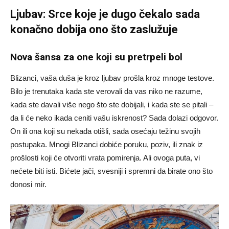
Ljubav: Srce koje je dugo čekalo sada
konačno dobija ono što zaslužuje
Nova šansa za one koji su pretrpeli bol
Blizanci, vaša duša je kroz ljubav prošla kroz mnoge testove.
Bilo je trenutaka kada ste verovali da vas niko ne razume,
kada ste davali više nego što ste dobijali, i kada ste se pitali –
da li će neko ikada ceniti vašu iskrenost? Sada dolazi odgovor.
On ili ona koji su nekada otišli, sada osećaju težinu svojih
postupaka. Mnogi Blizanci dobiće poruku, poziv, ili znak iz
prošlosti koji će otvoriti vrata pomirenja. Ali ovoga puta, vi
nećete biti isti. Bićete jači, svesniji i spremni da birate ono što
donosi mir.