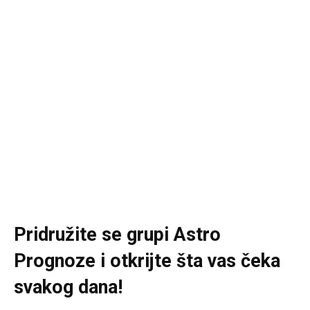
Pridružite se grupi
Astro
Prognoze
i otkrijte šta vas čeka
svakog dana!