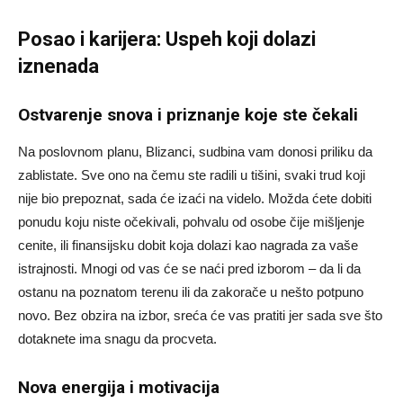
Posao i karijera: Uspeh koji dolazi
iznenada
Ostvarenje snova i priznanje koje ste čekali
Na poslovnom planu, Blizanci, sudbina vam donosi priliku da
zablistate. Sve ono na čemu ste radili u tišini, svaki trud koji
nije bio prepoznat, sada će izaći na videlo. Možda ćete dobiti
ponudu koju niste očekivali, pohvalu od osobe čije mišljenje
cenite, ili finansijsku dobit koja dolazi kao nagrada za vaše
istrajnosti. Mnogi od vas će se naći pred izborom – da li da
ostanu na poznatom terenu ili da zakorače u nešto potpuno
novo. Bez obzira na izbor, sreća će vas pratiti jer sada sve što
dotaknete ima snagu da procveta.
Nova energija i motivacija