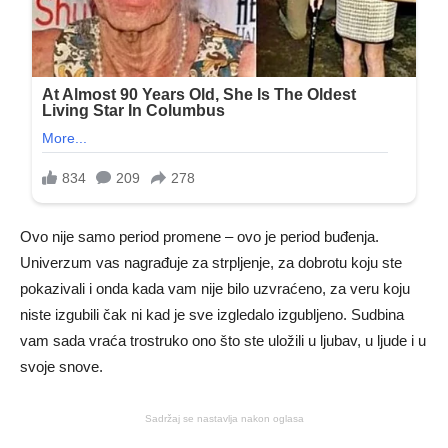
Ovo nije samo period promene – ovo je period buđenja.
Univerzum vas nagrađuje za strpljenje, za dobrotu koju ste
pokazivali i onda kada vam nije bilo uzvraćeno, za veru koju
niste izgubili čak ni kad je sve izgledalo izgubljeno. Sudbina
vam sada vraća trostruko ono što ste uložili u ljubav, u ljude i u
svoje snove.
Sadržaj se nastavlja nakon oglasa