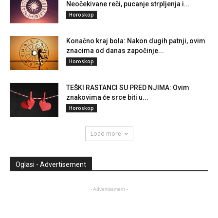
Neočekivane reči, pucanje strpljenja i...
Horoskop
Konačno kraj bola: Nakon dugih patnji, ovim
znacima od danas započinje...
Horoskop
TEŠKI RASTANCI SU PRED NJIMA: Ovim
znakovima će srce biti u...
Horoskop
Load more
Oglasi - Advertisement
- Advertisement -