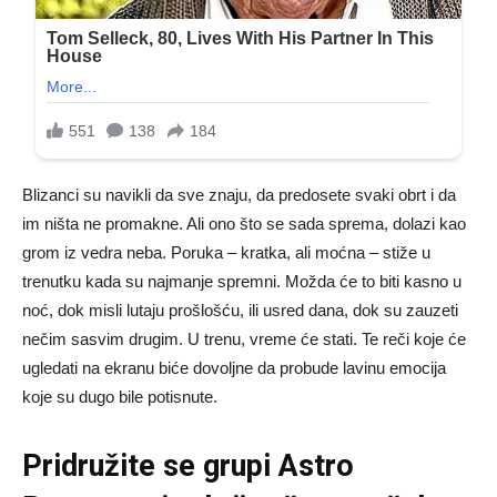
Blizanci su navikli da sve znaju, da predosete svaki obrt i da
im ništa ne promakne. Ali ono što se sada sprema, dolazi kao
grom iz vedra neba. Poruka – kratka, ali moćna – stiže u
trenutku kada su najmanje spremni. Možda će to biti kasno u
noć, dok misli lutaju prošlošću, ili usred dana, dok su zauzeti
nečim sasvim drugim. U trenu, vreme će stati. Te reči koje će
ugledati na ekranu biće dovoljne da probude lavinu emocija
koje su dugo bile potisnute.
Pridružite se grupi
Astro