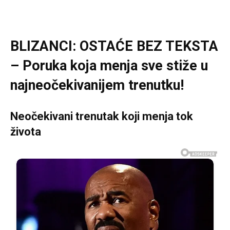
BLIZANCI: OSTAĆE BEZ TEKSTA
– Poruka koja menja sve stiže u
najneočekivanijem trenutku!
Neočekivani trenutak koji menja tok
života