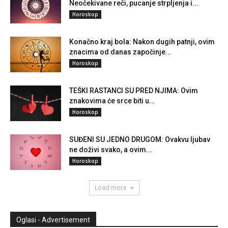
Neočekivane reči, pucanje strpljenja i...
Horoskop
Konačno kraj bola: Nakon dugih patnji, ovim
znacima od danas započinje...
Horoskop
TEŠKI RASTANCI SU PRED NJIMA: Ovim
znakovima će srce biti u...
Horoskop
SUĐENI SU JEDNO DRUGOM: Ovakvu ljubav
ne doživi svako, a ovim...
Horoskop
Load more
Oglasi - Advertisement