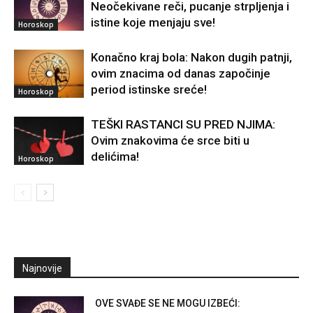
Neočekivane reči, pucanje strpljenja i
istine koje menjaju sve!
Horoskop
Konačno kraj bola: Nakon dugih patnji,
ovim znacima od danas započinje
period istinske sreće!
Horoskop
TEŠKI RASTANCI SU PRED NJIMA:
Ovim znakovima će srce biti u
delićima!
Horoskop
Najnovije
OVE SVAĐE SE NE MOGU IZBEĆI: