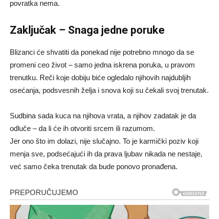
povratka nema.
Zaključak – Snaga jedne poruke
Blizanci će shvatiti da ponekad nije potrebno mnogo da se
promeni ceo život – samo jedna iskrena poruka, u pravom
trenutku. Reči koje dobiju biće ogledalo njihovih najdubljih
osećanja, podsvesnih želja i snova koji su čekali svoj trenutak.
Sudbina sada kuca na njihova vrata, a njihov zadatak je da
odluče – da li će ih otvoriti srcem ili razumom.
Jer ono što im dolazi, nije slučajno. To je karmički poziv koji
menja sve, podsećajući ih da prava ljubav nikada ne nestaje,
već samo čeka trenutak da bude ponovo pronađena.