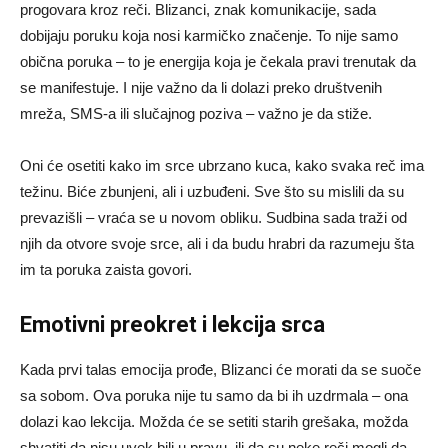
progovara kroz reči. Blizanci, znak komunikacije, sada
dobijaju poruku koja nosi karmičko značenje. To nije samo
obična poruka – to je energija koja je čekala pravi trenutak da
se manifestuje. I nije važno da li dolazi preko društvenih
mreža, SMS-a ili slučajnog poziva – važno je da stiže.
Oni će osetiti kako im srce ubrzano kuca, kako svaka reč ima
težinu. Biće zbunjeni, ali i uzbuđeni. Sve što su mislili da su
prevazišli – vraća se u novom obliku. Sudbina sada traži od
njih da otvore svoje srce, ali i da budu hrabri da razumeju šta
im ta poruka zaista govori.
Emotivni preokret i lekcija srca
Kada prvi talas emocija prođe, Blizanci će morati da se suoče
sa sobom. Ova poruka nije tu samo da bi ih uzdrmala – ona
dolazi kao lekcija. Možda će se setiti starih grešaka, možda
shvatiti da nisu uvek bili u pravu, ili da su neke reči mogli da