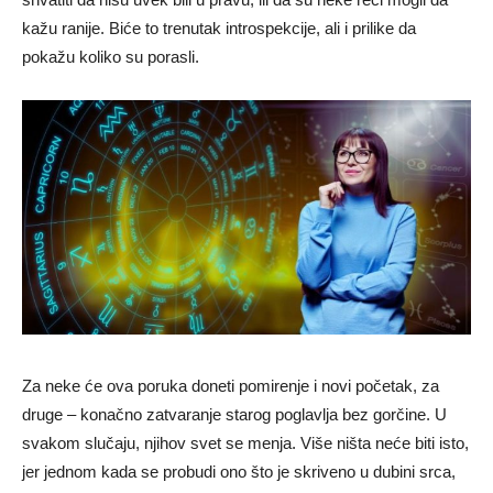
kažu ranije. Biće to trenutak introspekcije, ali i prilike da
pokažu koliko su porasli.
Za neke će ova poruka doneti pomirenje i novi početak, za
druge – konačno zatvaranje starog poglavlja bez gorčine. U
svakom slučaju, njihov svet se menja. Više ništa neće biti isto,
jer jednom kada se probudi ono što je skriveno u dubini srca,