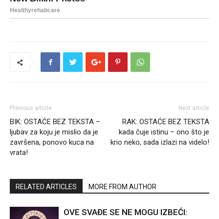
Previous article
Next article
BIK: OSTAĆE BEZ TEKSTA –
RAK: OSTAĆE BEZ TEKSTA
ljubav za koju je mislio da je
kada čuje istinu – ono što je
završena, ponovo kuca na
krio neko, sada izlazi na videlo!
vrata!
RELATED ARTICLES
MORE FROM AUTHOR
OVE SVAĐE SE NE MOGU IZBEĆI: