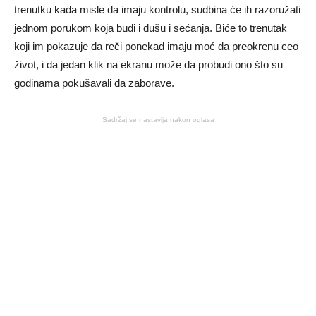
trenutku kada misle da imaju kontrolu, sudbina će ih razoružati
jednom porukom koja budi i dušu i sećanja. Biće to trenutak
koji im pokazuje da reči ponekad imaju moć da preokrenu ceo
život, i da jedan klik na ekranu može da probudi ono što su
godinama pokušavali da zaborave.
Sadržaj se nastavlja nakon oglasa