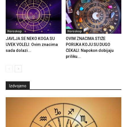
Horoskop
Horoskop
JAVLJA SE NEKO KOGA SU
OVIM ZNACIMA STIŽE
UVEK VOLELI: Ovim znacima
PORUKA KOJU SU DUGO
sada dolazi...
ČEKALI: Napokon dobijaju
priliku...
Izdvojeno