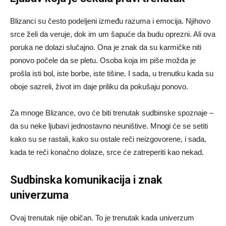
Blizanci su često podeljeni između razuma i emocija. Njihovo
srce želi da veruje, dok im um šapuće da budu oprezni. Ali ova
poruka ne dolazi slučajno. Ona je znak da su karmičke niti
ponovo počele da se pletu. Osoba koja im piše možda je
prošla isti bol, iste borbe, iste tišine. I sada, u trenutku kada su
oboje sazreli, život im daje priliku da pokušaju ponovo.
Za mnoge Blizance, ovo će biti trenutak sudbinske spoznaje –
da su neke ljubavi jednostavno neuništive. Mnogi će se setiti
kako su se rastali, kako su ostale reči neizgovorene, i sada,
kada te reči konačno dolaze, srce će zatreperiti kao nekad.
Sudbinska komunikacija i znak
univerzuma
Ovaj trenutak nije običan. To je trenutak kada univerzum