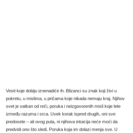
Vesti koje dobiju iznenadiće ih. Blizanci su znak koji živi u
pokretu, u mislima, u pričama koje nikada nemaju kraj. Njihov
svet je satkan od reči, poruka i neizgovorenih misli koje lete
između razuma i srca. Uvek korak ispred drugih, oni sve
predosete – ali ovog puta, ni njihova intuicija neće moći da
predvidi ono što sledi. Poruka koja im dolazi menja sve. U