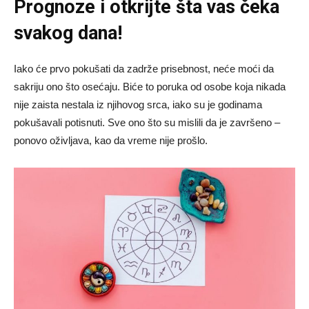
Prognoze
i otkrijte šta vas čeka
svakog dana!
Iako će prvo pokušati da zadrže prisebnost, neće moći da
sakriju ono što osećaju. Biće to poruka od osobe koja nikada
nije zaista nestala iz njihovog srca, iako su je godinama
pokušavali potisnuti. Sve ono što su mislili da je završeno –
ponovo oživljava, kao da vreme nije prošlo.