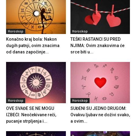
Horoskop
Horoskop
Konačno kraj bola: Nakon
TEŠKI RASTANCI SU PRED
dugih patnji, ovim znacima
NJIMA: Ovim znakovima će
od danas započinje...
srce biti u...
Horoskop
Horoskop
OVE SVAĐE SE NE MOGU
SUĐENI SU JEDNO DRUGOM:
IZBEĆI: Neočekivane reči,
Ovakvu ljubav ne doživi svako,
pucanje strpljenja i...
a ovim...