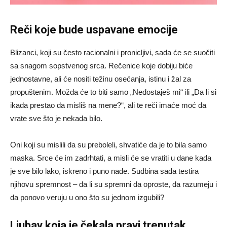
Reči koje bude uspavane emocije
Blizanci, koji su često racionalni i pronicljivi, sada će se suočiti
sa snagom sopstvenog srca. Rečenice koje dobiju biće
jednostavne, ali će nositi težinu osećanja, istinu i žal za
propuštenim. Možda će to biti samo „Nedostaješ mi“ ili „Da li si
ikada prestao da misliš na mene?“, ali te reči imaće moć da
vrate sve što je nekada bilo.
Oni koji su mislili da su preboleli, shvatiće da je to bila samo
maska. Srce će im zadrhtati, a misli će se vratiti u dane kada
je sve bilo lako, iskreno i puno nade. Sudbina sada testira
njihovu spremnost – da li su spremni da oproste, da razumeju i
da ponovo veruju u ono što su jednom izgubili?
Ljubav koja je čekala pravi trenutak