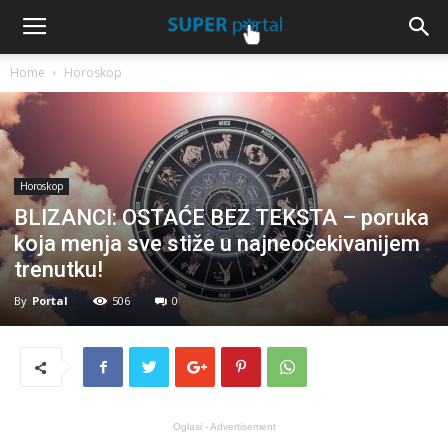
Home
Horoskop
Horoskop
BLIZANCI: OSTAĆE BEZ TEKSTA – poruka
koja menja sve stiže u najneočekivanijem
trenutku!
By
Portal
506
0
Oglasi - Advertisement