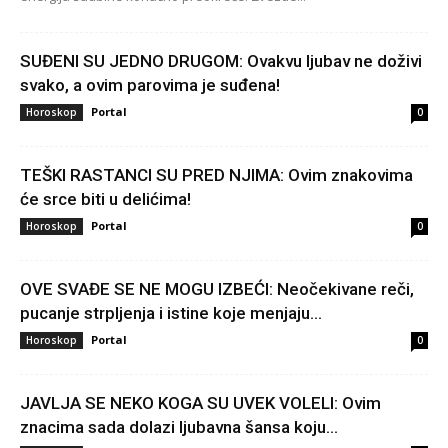
SUĐENI SU JEDNO DRUGOM: Ovakvu ljubav ne doživi
svako, a ovim parovima je suđena!
Portal
Horoskop
0
TEŠKI RASTANCI SU PRED NJIMA: Ovim znakovima
će srce biti u delićima!
Portal
Horoskop
0
OVE SVAĐE SE NE MOGU IZBEĆI: Neočekivane reči,
pucanje strpljenja i istine koje menjaju...
Portal
Horoskop
0
JAVLJA SE NEKO KOGA SU UVEK VOLELI: Ovim
znacima sada dolazi ljubavna šansa koju...