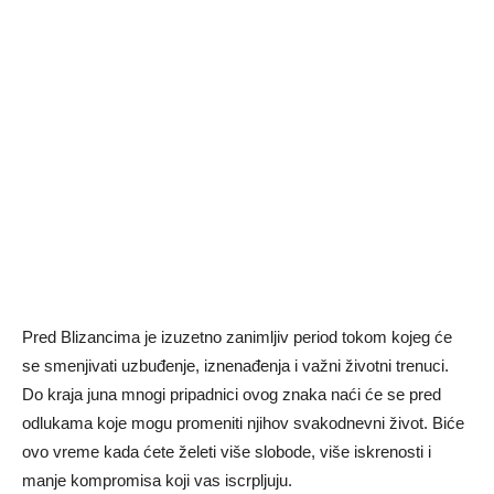
Pred Blizancima je izuzetno zanimljiv period tokom kojeg će
se smenjivati uzbuđenje, iznenađenja i važni životni trenuci.
Do kraja juna mnogi pripadnici ovog znaka naći će se pred
odlukama koje mogu promeniti njihov svakodnevni život. Biće
ovo vreme kada ćete želeti više slobode, više iskrenosti i
manje kompromisa koji vas iscrpljuju.