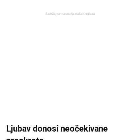
Sadržaj se nastavlja nakon oglasa
Ljubav donosi neočekivane