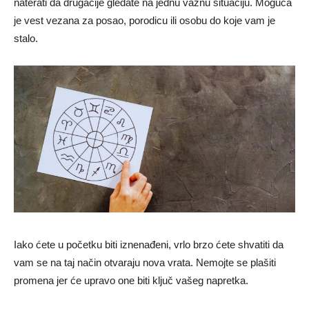
naterati da drugačije gledate na jednu važnu situaciju. Moguća
je vest vezana za posao, porodicu ili osobu do koje vam je
stalo.
Iako ćete u početku biti iznenađeni, vrlo brzo ćete shvatiti da
vam se na taj način otvaraju nova vrata. Nemojte se plašiti
promena jer će upravo one biti ključ vašeg napretka.