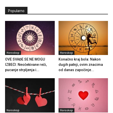
Popularno
Horoskop
Horoskop
OVE SVAĐE SE NE MOGU
Konačno kraj bola: Nakon
IZBEĆI: Neočekivane reči,
dugih patnji, ovim znacima
pucanje strpljenja i...
od danas započinje...
Horoskop
Horoskop