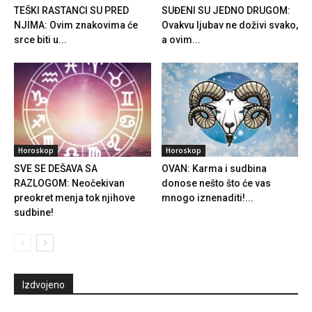
TEŠKI RASTANCI SU PRED
SUĐENI SU JEDNO DRUGOM:
NJIMA: Ovim znakovima će
Ovakvu ljubav ne doživi svako,
srce biti u...
a ovim...
Horoskop
Horoskop
SVE SE DEŠAVA SA
OVAN: Karma i sudbina
RAZLOGOM: Neočekivan
donose nešto što će vas
preokret menja tok njihove
mnogo iznenaditi!...
sudbine!
Izdvojeno