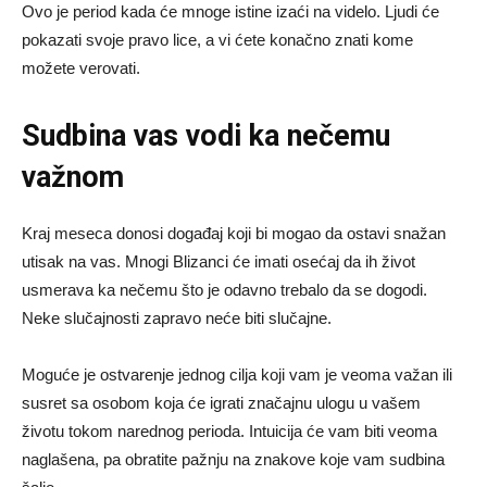
Ovo je period kada će mnoge istine izaći na videlo. Ljudi će
pokazati svoje pravo lice, a vi ćete konačno znati kome
možete verovati.
Sudbina vas vodi ka nečemu
važnom
Kraj meseca donosi događaj koji bi mogao da ostavi snažan
utisak na vas. Mnogi Blizanci će imati osećaj da ih život
usmerava ka nečemu što je odavno trebalo da se dogodi.
Neke slučajnosti zapravo neće biti slučajne.
Moguće je ostvarenje jednog cilja koji vam je veoma važan ili
susret sa osobom koja će igrati značajnu ulogu u vašem
životu tokom narednog perioda. Intuicija će vam biti veoma
naglašena, pa obratite pažnju na znakove koje vam sudbina