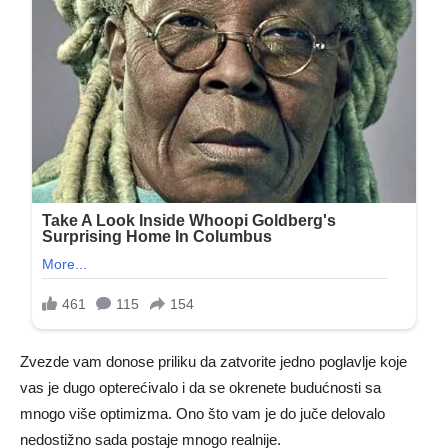
Zvezde vam donose priliku da zatvorite jedno poglavlje koje
vas je dugo opterećivalo i da se okrenete budućnosti sa
mnogo više optimizma. Ono što vam je do juče delovalo
nedostižno sada postaje mnogo realnije.