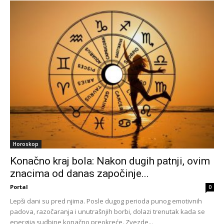
Horoskop
Konačno kraj bola: Nakon dugih patnji, ovim
znacima od danas započinje...
Portal
0
Lepši dani su pred njima. Posle dugog perioda punog emotivnih
padova, razočaranja i unutrašnjih borbi, dolazi trenutak kada se
energija sudbine konačno preokreće. Zvezde...