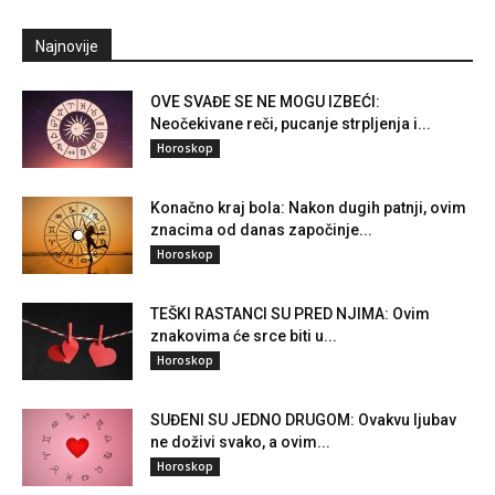
Najnovije
OVE SVAĐE SE NE MOGU IZBEĆI:
Neočekivane reči, pucanje strpljenja i...
Horoskop
Konačno kraj bola: Nakon dugih patnji, ovim
znacima od danas započinje...
Horoskop
TEŠKI RASTANCI SU PRED NJIMA: Ovim
znakovima će srce biti u...
Horoskop
SUĐENI SU JEDNO DRUGOM: Ovakvu ljubav
ne doživi svako, a ovim...
Horoskop