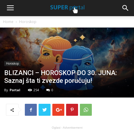
Home
Horoskop
Horoskop
BLIZANCI – HOROSKOP DO 30. JUNA:
Saznaj šta ti zvezde poručuju!
By
Portal
254
0
Oglasi - Advertisement