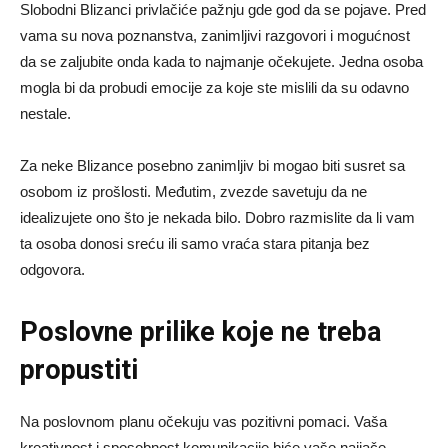
Slobodni Blizanci privlačiće pažnju gde god da se pojave. Pred
vama su nova poznanstva, zanimljivi razgovori i mogućnost
da se zaljubite onda kada to najmanje očekujete. Jedna osoba
mogla bi da probudi emocije za koje ste mislili da su odavno
nestale.
Za neke Blizance posebno zanimljiv bi mogao biti susret sa
osobom iz prošlosti. Međutim, zvezde savetuju da ne
idealizujete ono što je nekada bilo. Dobro razmislite da li vam
ta osoba donosi sreću ili samo vraća stara pitanja bez
odgovora.
Poslovne prilike koje ne treba
propustiti
Na poslovnom planu očekuju vas pozitivni pomaci. Vaša
kreativnost i sposobnost komunikacije biće vaše najjače