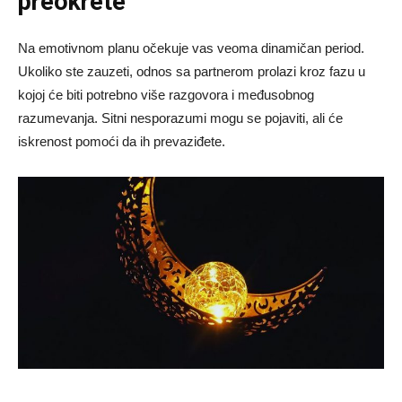
preokrete
Na emotivnom planu očekuje vas veoma dinamičan period.
Ukoliko ste zauzeti, odnos sa partnerom prolazi kroz fazu u
kojoj će biti potrebno više razgovora i međusobnog
razumevanja. Sitni nesporazumi mogu se pojaviti, ali će
iskrenost pomoći da ih prevaziđete.