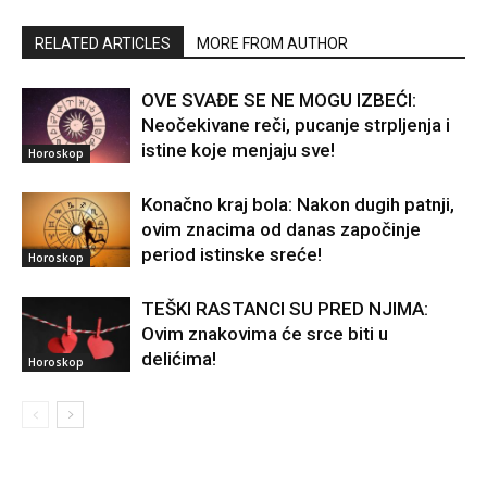
RELATED ARTICLES
MORE FROM AUTHOR
OVE SVAĐE SE NE MOGU IZBEĆI:
Neočekivane reči, pucanje strpljenja i
istine koje menjaju sve!
Horoskop
Konačno kraj bola: Nakon dugih patnji,
ovim znacima od danas započinje
period istinske sreće!
Horoskop
TEŠKI RASTANCI SU PRED NJIMA:
Ovim znakovima će srce biti u
delićima!
Horoskop