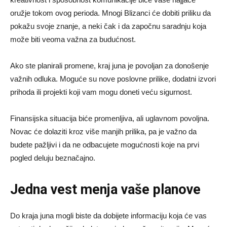
oružje tokom ovog perioda. Mnogi Blizanci će dobiti priliku da
pokažu svoje znanje, a neki čak i da započnu saradnju koja
može biti veoma važna za budućnost.
Ako ste planirali promene, kraj juna je povoljan za donošenje
važnih odluka. Moguće su nove poslovne prilike, dodatni izvori
prihoda ili projekti koji vam mogu doneti veću sigurnost.
Finansijska situacija biće promenljiva, ali uglavnom povoljna.
Novac će dolaziti kroz više manjih prilika, pa je važno da
budete pažljivi i da ne odbacujete mogućnosti koje na prvi
pogled deluju beznačajno.
Jedna vest menja vaše planove
Do kraja juna mogli biste da dobijete informaciju koja će vas