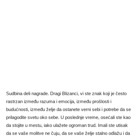
Sudbina deli nagrade. Dragi Blizanci, vi ste znak koji je često
rastrzan između razuma i emocija, između prošlosti i
budućnosti, između želje da ostanete verni sebi i potrebe da se
prilagodite svetu oko sebe. U poslednje vreme, osećali ste kao
da stojite u mestu, iako ulažete ogroman trud. Imali ste utisak
da se vaše molitve ne čuju, da se vaše želje stalno odlažu i da