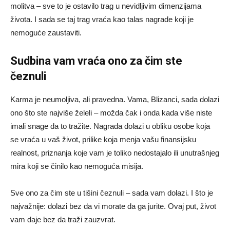
molitva – sve to je ostavilo trag u nevidljivim dimenzijama
života. I sada se taj trag vraća kao talas nagrade koji je
nemoguće zaustaviti.
Sudbina vam vraća ono za čim ste
čeznuli
Karma je neumoljiva, ali pravedna. Vama, Blizanci, sada dolazi
ono što ste najviše želeli – možda čak i onda kada više niste
imali snage da to tražite. Nagrada dolazi u obliku osobe koja
se vraća u vaš život, prilike koja menja vašu finansijsku
realnost, priznanja koje vam je toliko nedostajalo ili unutrašnjeg
mira koji se činilo kao nemoguća misija.
Sve ono za čim ste u tišini čeznuli – sada vam dolazi. I što je
najvažnije: dolazi bez da vi morate da ga jurite. Ovaj put, život
vam daje bez da traži zauzvrat.