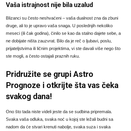
Vaša istrajnost nije bila uzalud
Blizanci su često neshvaćeni – vaša dualnost zna da zbuni
druge, ali to je upravo vaša snaga. U poslednjih nekoliko
meseci (ili čak godina), činilo se kao da stalno dajete sebe, a
ne dobijate ništa zauzvrat. Bilo da je reč o ljubavi, poslu,
prijateljstvima ili ličnim projektima, vi ste davali više nego što
ste mogli, a često ostajali praznih ruku.
Pridružite se grupi
Astro
Prognoze
i otkrijte šta vas čeka
svakog dana!
Ono što tada niste videli jeste da se sudbina pripremala.
Svaka vaša odluka, svaka noć u kojoj ste ležali budni sa
nadom da će stvari krenuti nabolje, svaka suza i svaka