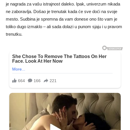
je nagrada za vašu istrajnost daleko. Ipak, univerzum nikada
ne zaboravlja. Došao je trenutak kada će sve doći na svoje
mesto. Sudbina je spremna da vam donese ono što vam je
toliko dugo izmaklo – ali sada dolazi u punom sjaju i u pravom
trenutku.