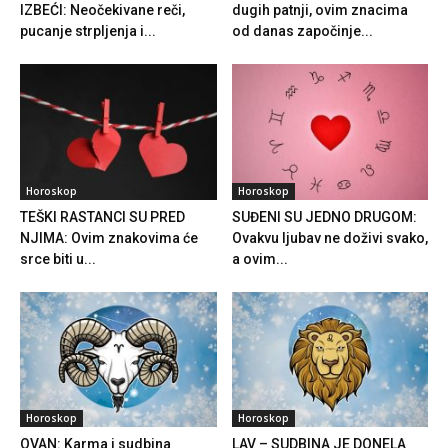
IZBEĆI: Neočekivane reči,
dugih patnji, ovim znacima
pucanje strpljenja i...
od danas započinje...
Horoskop
Horoskop
TEŠKI RASTANCI SU PRED
SUĐENI SU JEDNO DRUGOM:
NJIMA: Ovim znakovima će
Ovakvu ljubav ne doživi svako,
srce biti u...
a ovim...
Horoskop
Horoskop
OVAN: Karma i sudbina
LAV – SUDBINA JE DONELA