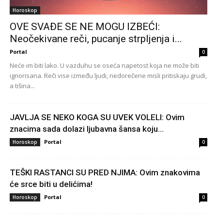
Horoskop
OVE SVAĐE SE NE MOGU IZBEĆI:
Neočekivane reči, pucanje strpljenja i...
Portal
0
Neće im biti lako. U vazduhu se oseća napetost koja ne može biti
ignorisana. Reči vise između ljudi, nedorečene misli pritiskaju grudi,
a tišina...
JAVLJA SE NEKO KOGA SU UVEK VOLELI: Ovim
znacima sada dolazi ljubavna šansa koju...
Portal
Horoskop
0
TEŠKI RASTANCI SU PRED NJIMA: Ovim znakovima
će srce biti u delićima!
Portal
Horoskop
0