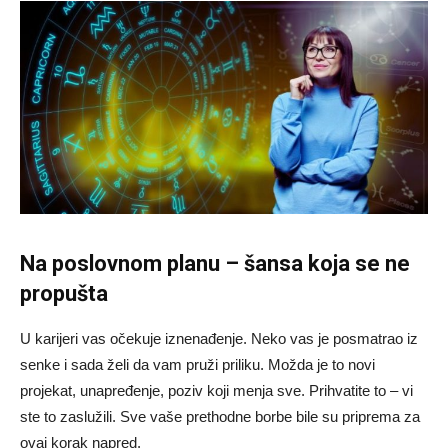
Na poslovnom planu – šansa koja se ne
propušta
U karijeri vas očekuje iznenađenje. Neko vas je posmatrao iz
senke i sada želi da vam pruži priliku. Možda je to novi
projekat, unapređenje, poziv koji menja sve. Prihvatite to – vi
ste to zaslužili. Sve vaše prethodne borbe bile su priprema za
ovaj korak napred.