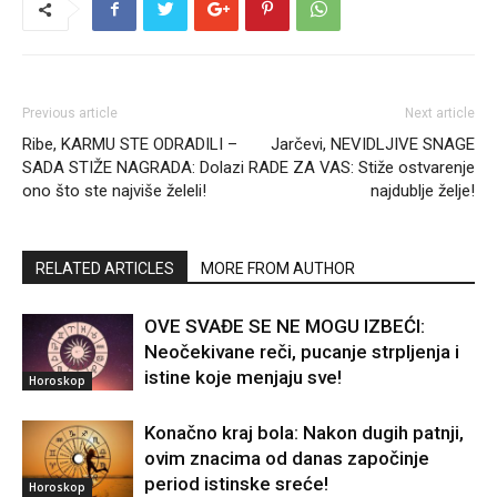
Previous article
Next article
Ribe, KARMU STE ODRADILI –
Jarčevi, NEVIDLJIVE SNAGE
SADA STIŽE NAGRADA: Dolazi
RADE ZA VAS: Stiže ostvarenje
ono što ste najviše želeli!
najdublje želje!
RELATED ARTICLES
MORE FROM AUTHOR
OVE SVAĐE SE NE MOGU IZBEĆI:
Neočekivane reči, pucanje strpljenja i
istine koje menjaju sve!
Horoskop
Konačno kraj bola: Nakon dugih patnji,
ovim znacima od danas započinje
period istinske sreće!
Horoskop