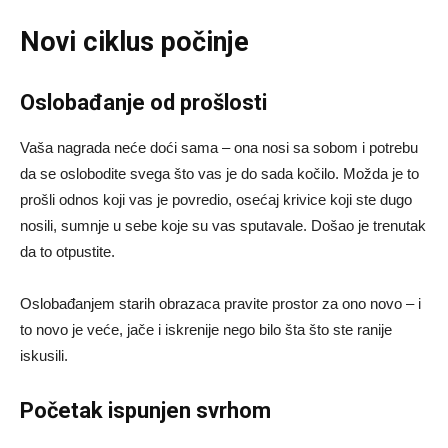
Novi ciklus počinje
Oslobađanje od prošlosti
Vaša nagrada neće doći sama – ona nosi sa sobom i potrebu
da se oslobodite svega što vas je do sada kočilo. Možda je to
prošli odnos koji vas je povredio, osećaj krivice koji ste dugo
nosili, sumnje u sebe koje su vas sputavale. Došao je trenutak
da to otpustite.
Oslobađanjem starih obrazaca pravite prostor za ono novo – i
to novo je veće, jače i iskrenije nego bilo šta što ste ranije
iskusili.
Početak ispunjen svrhom