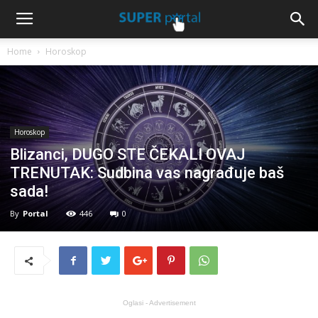
Home
Horoskop
Horoskop
Blizanci, DUGO STE ČEKALI OVAJ
TRENUTAK: Sudbina vas nagrađuje baš
sada!
By
Portal
446
0
Oglasi - Advertisement