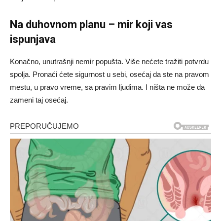
Na duhovnom planu – mir koji vas
ispunjava
Konačno, unutrašnji nemir popušta. Više nećete tražiti potvrdu
spolja. Pronaći ćete sigurnost u sebi, osećaj da ste na pravom
mestu, u pravo vreme, sa pravim ljudima. I ništa ne može da
zameni taj osećaj.