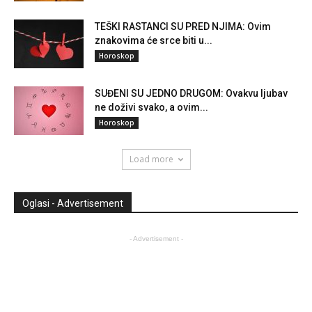
TEŠKI RASTANCI SU PRED NJIMA: Ovim
znakovima će srce biti u...
Horoskop
SUĐENI SU JEDNO DRUGOM: Ovakvu ljubav
ne doživi svako, a ovim...
Horoskop
Load more
Oglasi - Advertisement
- Advertisement -