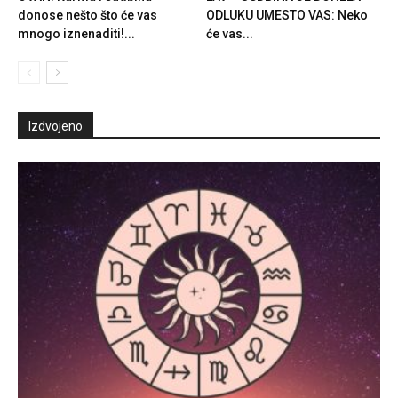
donose nešto što će vas
ODLUKU UMESTO VAS: Neko
mnogo iznenaditi!...
će vas...
Izdvojeno