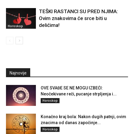
TEŠKI RASTANCI SU PRED NJIMA:
Ovim znakovima će srce biti u
delićima!
Horoskop
Najnovije
OVE SVAĐE SE NE MOGU IZBEĆI:
Neočekivane reči, pucanje strpljenja i...
Horoskop
Konačno kraj bola: Nakon dugih patnji, ovim
znacima od danas započinje...
Horoskop