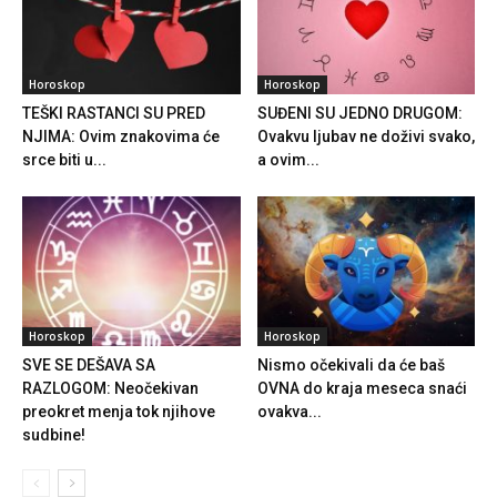
Horoskop
Horoskop
TEŠKI RASTANCI SU PRED
SUĐENI SU JEDNO DRUGOM:
NJIMA: Ovim znakovima će
Ovakvu ljubav ne doživi svako,
srce biti u...
a ovim...
Horoskop
Horoskop
SVE SE DEŠAVA SA
Nismo očekivali da će baš
RAZLOGOM: Neočekivan
OVNA do kraja meseca snaći
preokret menja tok njihove
ovakva...
sudbine!