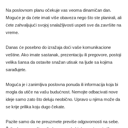
Na poslovnom planu očekuje vas veoma dinamičan dan.
Moguće je da ćete imati više obaveza nego što ste planirali, ali
ćete zahvaljujući svojoj snalažljivosti uspeti sve da završite na
vreme.
Danas će posebno do izražaja doći vaše komunikacione
veštine. Ako imate sastanak, prezentaciju ili pregovore, postoji
velika šansa da ostavite snažan utisak na ljude sa kojima
sarađujete.
Moguća je i zanimljiva poslovna ponuda ili informacija koja bi
mogla da utiče na vašu budućnost. Nemojte odbacivati nove
ideje samo zato što deluju neobično. Upravo u njima može da
se krije prilika koju dugo čekate.
Pazite samo da ne preuzmete previše odgovornosti na sebe.