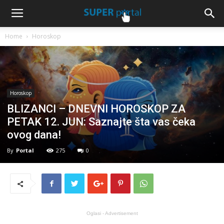
Home
Horoskop
Horoskop
BLIZANCI – DNEVNI HOROSKOP ZA
PETAK 12. JUN: Saznajte šta vas čeka
ovog dana!
By
Portal
275
0
Oglasi - Advertisement