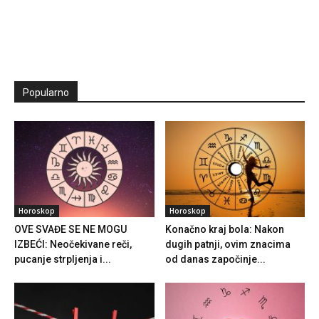
Popularno
Horoskop
Horoskop
OVE SVAĐE SE NE MOGU
Konačno kraj bola: Nakon
IZBEĆI: Neočekivane reči,
dugih patnji, ovim znacima
pucanje strpljenja i...
od danas započinje...