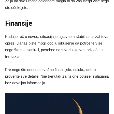
Želja da sve uradite odjednom mogla bi da vas iscrpi više nego
što očekujete.
Finansije
Kada je reč o novcu, situacija je uglavnom stabilna, ali zahteva
oprez. Danas biste mogli doći u iskušenje da potrošite više
nego što ste planirali, posebno na stvari koje vas privlače u
trenutku.
Pre nego što donesete važnu finansijsku odluku, dobro
proverite sve detalje. Nije trenutak za rizične poteze ili ulaganja
bez dovoljno informacija.