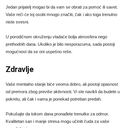
Jedan prijatelj mogao bi da vam se obrati za pomoć ili savet.
Vaše reči će toj osobi mnogo značiti, čak i ako toga trenutno
niste svesni.
U porodičnom okruženju vladaće bolja atmosfera nego
prethodnih dana. Ukoliko je bilo nesporazuma, sada postoji
mogućnost da se oni uspešno reše.
Zdravlje
Vaše mentalno stanje biće veoma dobro, ali postoji opasnost
od premora zbog previše aktivnosti. Vi ste navikli da budete u
pokretu, ali čak i vama je ponekad potreban predah.
Pokušajte da tokom dana pronađete trenutke za odmor.
Kvalitetan san i manje stresa mogu učiniti čuda za vaše