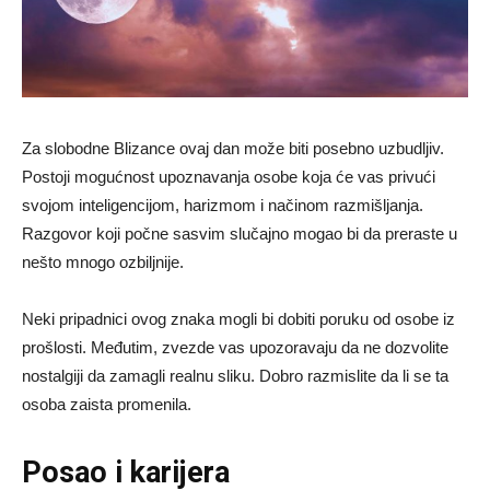
Za slobodne Blizance ovaj dan može biti posebno uzbudljiv.
Postoji mogućnost upoznavanja osobe koja će vas privući
svojom inteligencijom, harizmom i načinom razmišljanja.
Razgovor koji počne sasvim slučajno mogao bi da preraste u
nešto mnogo ozbiljnije.
Neki pripadnici ovog znaka mogli bi dobiti poruku od osobe iz
prošlosti. Međutim, zvezde vas upozoravaju da ne dozvolite
nostalgiji da zamagli realnu sliku. Dobro razmislite da li se ta
osoba zaista promenila.
Posao i karijera