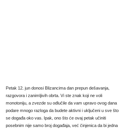
Petak 12. jun donosi Blizancima dan prepun dešavanja,
razgovora i zanimljivih obrta. Vi ste znak koji ne voli
monotoniju, a zvezde su odlučile da vam upravo ovog dana
podare mnogo razloga da budete aktivni i uključeni u sve što
se događa oko vas. Ipak, ono što će ovaj petak učiniti
posebnim nije samo broj događaja, već činjenica da bi jedna