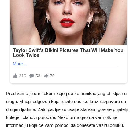
Pred vama je dan tokom kojeg će komunikacija igrati ključnu
ulogu. Mnogi odgovori koje tražite doći će kroz razgovore sa
drugim ljudima. Zato pažljivo slušajte šta vam govore prijatelji,
kolege i članovi porodice. Neko bi mogao da vam otkrije
informaciju koja će vam pomoći da donesete važnu odluku.