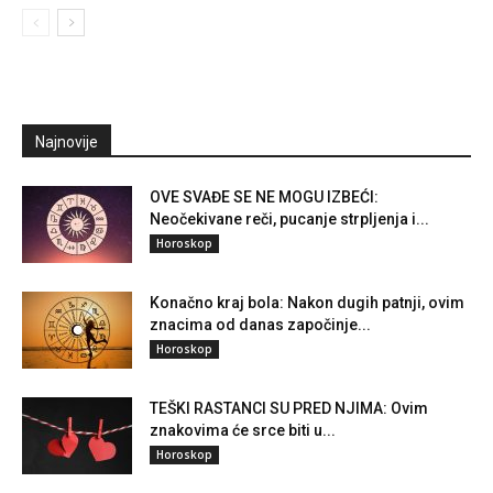
Najnovije
OVE SVAĐE SE NE MOGU IZBEĆI:
Neočekivane reči, pucanje strpljenja i...
Horoskop
Konačno kraj bola: Nakon dugih patnji, ovim
znacima od danas započinje...
Horoskop
TEŠKI RASTANCI SU PRED NJIMA: Ovim
znakovima će srce biti u...
Horoskop