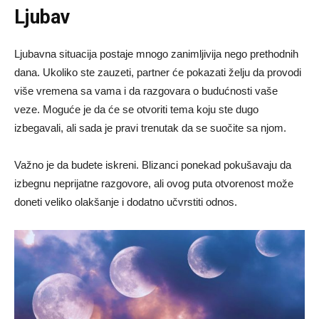
Ljubav
Ljubavna situacija postaje mnogo zanimljivija nego prethodnih
dana. Ukoliko ste zauzeti, partner će pokazati želju da provodi
više vremena sa vama i da razgovara o budućnosti vaše
veze. Moguće je da će se otvoriti tema koju ste dugo
izbegavali, ali sada je pravi trenutak da se suočite sa njom.
Važno je da budete iskreni. Blizanci ponekad pokušavaju da
izbegnu neprijatne razgovore, ali ovog puta otvorenost može
doneti veliko olakšanje i dodatno učvrstiti odnos.