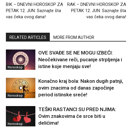
BIK – DNEVNI HOROSKOP ZA
RAK – DNEVNI HOROSKOP ZA
PETAK 12. JUN: Saznajte šta
PETAK 12. JUN: Saznajte šta
vas čeka ovog dana!
vas čeka ovog dana!
RELATED ARTICLES
MORE FROM AUTHOR
OVE SVAĐE SE NE MOGU IZBEĆI:
Neočekivane reči, pucanje strpljenja i
istine koje menjaju sve!
Horoskop
Konačno kraj bola: Nakon dugih patnji,
ovim znacima od danas započinje
period istinske sreće!
Horoskop
TEŠKI RASTANCI SU PRED NJIMA:
Ovim znakovima će srce biti u
delićima!
Horoskop