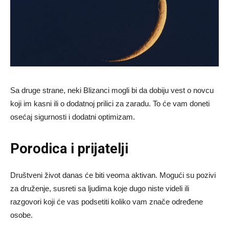
Sa druge strane, neki Blizanci mogli bi da dobiju vest o novcu
koji im kasni ili o dodatnoj prilici za zaradu. To će vam doneti
osećaj sigurnosti i dodatni optimizam.
Porodica i prijatelji
Društveni život danas će biti veoma aktivan. Mogući su pozivi
za druženje, susreti sa ljudima koje dugo niste videli ili
razgovori koji će vas podsetiti koliko vam znače određene
osobe.