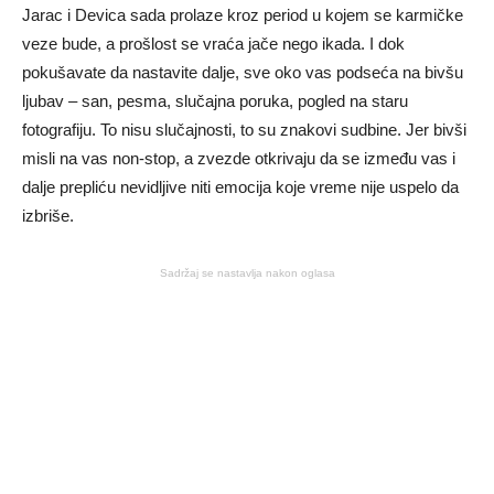
Jarac i Devica sada prolaze kroz period u kojem se karmičke
veze bude, a prošlost se vraća jače nego ikada. I dok
pokušavate da nastavite dalje, sve oko vas podseća na bivšu
ljubav – san, pesma, slučajna poruka, pogled na staru
fotografiju. To nisu slučajnosti, to su znakovi sudbine. Jer bivši
misli na vas non-stop, a zvezde otkrivaju da se između vas i
dalje prepliću nevidljive niti emocija koje vreme nije uspelo da
izbriše.
Sadržaj se nastavlja nakon oglasa