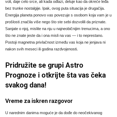
voli, daje celo srce, ali kada odlazi, deluje kao da okreće leđa
bez trunke nostalgije. Ipak, ovog puta situacija je drugačija.
Energija planeta ponovo vas povezuje s osobom koja vam je u
prošlosti značila više nego što ste sebi dozvolili da priznate.
Sanjate o njoj, mislite na nju u najneobičnijim trenucima, a ono
što ne znate jeste da i ona misli na vas — i to neprestano.
Postoji magnetna privlačnost između vas koja ne jenjava ni
nakon svih meseci ili godina razdvojenosti.
Pridružite se grupi
Astro
Prognoze
i otkrijte šta vas čeka
svakog dana!
Vreme za iskren razgovor
U narednim danima moguće je da dođe do neočekivanog