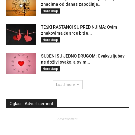
znacima od danas započinje...
Horoskop
TEŠKI RASTANCI SU PRED NJIMA: Ovim
znakovima će srce biti u...
Horoskop
SUĐENI SU JEDNO DRUGOM: Ovakvu ljubav
ne doživi svako, a ovim...
Horoskop
Load more
Oglasi - Advertisement
- Advertisement -