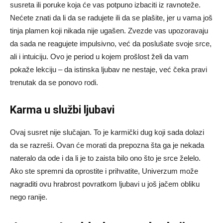
susreta ili poruke koja će vas potpuno izbaciti iz ravnoteže.
Nećete znati da li da se radujete ili da se plašite, jer u vama još
tinja plamen koji nikada nije ugašen. Zvezde vas upozoravaju
da sada ne reagujete impulsivno, već da poslušate svoje srce,
ali i intuiciju. Ovo je period u kojem prošlost želi da vam
pokaže lekciju – da istinska ljubav ne nestaje, već čeka pravi
trenutak da se ponovo rodi.
Karma u službi ljubavi
Ovaj susret nije slučajan. To je karmički dug koji sada dolazi
da se razreši. Ovan će morati da prepozna šta ga je nekada
nateralo da ode i da li je to zaista bilo ono što je srce želelo.
Ako ste spremni da oprostite i prihvatite, Univerzum može
nagraditi ovu hrabrost povratkom ljubavi u još jačem obliku
nego ranije.