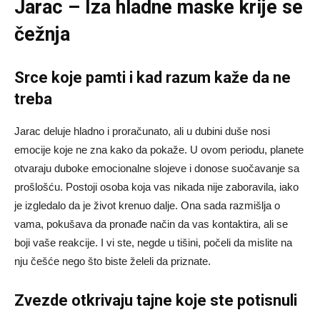
Jarac – Iza hladne maske krije se
čežnja
Srce koje pamti i kad razum kaže da ne
treba
Jarac deluje hladno i proračunato, ali u dubini duše nosi
emocije koje ne zna kako da pokaže. U ovom periodu, planete
otvaraju duboke emocionalne slojeve i donose suočavanje sa
prošlošću. Postoji osoba koja vas nikada nije zaboravila, iako
je izgledalo da je život krenuo dalje. Ona sada razmišlja o
vama, pokušava da pronađe način da vas kontaktira, ali se
boji vaše reakcije. I vi ste, negde u tišini, počeli da mislite na
nju češće nego što biste želeli da priznate.
Zvezde otkrivaju tajne koje ste potisnuli