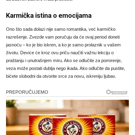
Karmička istina o emocijama
Ono što sada dolazi nije samo romantika, već karmičko
razrešenje. Zvezde vam poručuju da će ovaj period doneti
jasnoću – ko je bio iskren, a ko je samo prolaznik u vašem
životu. Device će kroz ovu priču naučiti važnu lekciju o
praštanju i unutrašnjem miru. Ako se odlučite za pomirenje,
veza može postati dublja nego ikada. Ako odlučite da pustite,
bićete slobodni da otvorite srce za novu, iskreniju ljubav.