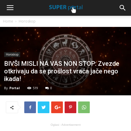
Home
Horoskop
Horoskop
BIVŠI MISLI NA VAS NON STOP: Zvezde
otkrivaju da se prošlost vraća jače nego
ikada!
By
Portal
519
0
Oglasi - Advertisement