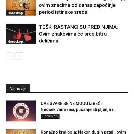
ovim znacima od danas započinje
period istinske sreće!
Horoskop
TEŠKI RASTANCI SU PRED NJIMA:
Ovim znakovima će srce biti u
delićima!
Horoskop
Najnovije
OVE SVAĐE SE NE MOGU IZBEĆI:
Neočekivane reči, pucanje strpljenja i...
Horoskop
Konačno kraj bola: Nakon dugih patnji, ovim