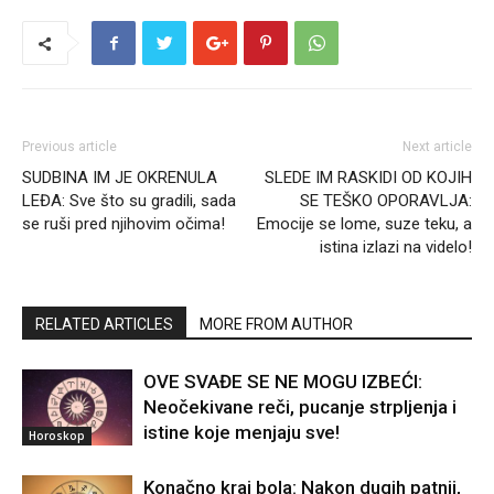
Previous article
Next article
SUDBINA IM JE OKRENULA
SLEDE IM RASKIDI OD KOJIH
LEĐA: Sve što su gradili, sada
SE TEŠKO OPORAVLJA:
se ruši pred njihovim očima!
Emocije se lome, suze teku, a
istina izlazi na videlo!
RELATED ARTICLES
MORE FROM AUTHOR
OVE SVAĐE SE NE MOGU IZBEĆI:
Neočekivane reči, pucanje strpljenja i
istine koje menjaju sve!
Horoskop
Konačno kraj bola: Nakon dugih patnji,