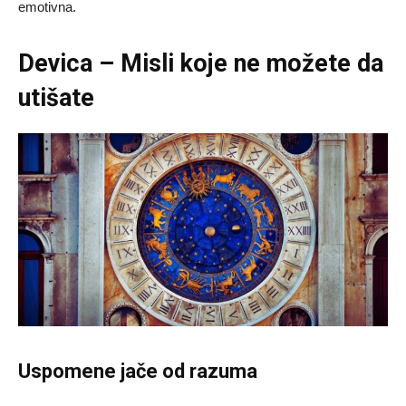
emotivna.
Devica – Misli koje ne možete da
utišate
Uspomene jače od razuma