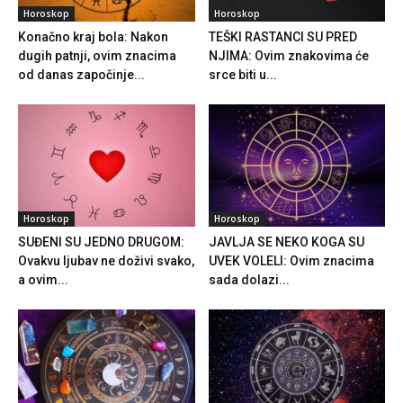
Horoskop
Horoskop
Konačno kraj bola: Nakon
TEŠKI RASTANCI SU PRED
dugih patnji, ovim znacima
NJIMA: Ovim znakovima će
od danas započinje...
srce biti u...
Horoskop
Horoskop
SUĐENI SU JEDNO DRUGOM:
JAVLJA SE NEKO KOGA SU
Ovakvu ljubav ne doživi svako,
UVEK VOLELI: Ovim znacima
a ovim...
sada dolazi...