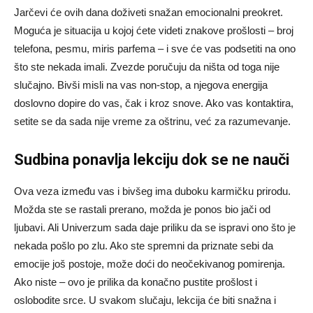
Jarčevi će ovih dana doživeti snažan emocionalni preokret.
Moguća je situacija u kojoj ćete videti znakove prošlosti – broj
telefona, pesmu, miris parfema – i sve će vas podsetiti na ono
što ste nekada imali. Zvezde poručuju da ništa od toga nije
slučajno. Bivši misli na vas non-stop, a njegova energija
doslovno dopire do vas, čak i kroz snove. Ako vas kontaktira,
setite se da sada nije vreme za oštrinu, već za razumevanje.
Sudbina ponavlja lekciju dok se ne nauči
Ova veza između vas i bivšeg ima duboku karmičku prirodu.
Možda ste se rastali prerano, možda je ponos bio jači od
ljubavi. Ali Univerzum sada daje priliku da se ispravi ono što je
nekada pošlo po zlu. Ako ste spremni da priznate sebi da
emocije još postoje, može doći do neočekivanog pomirenja.
Ako niste – ovo je prilika da konačno pustite prošlost i
oslobodite srce. U svakom slučaju, lekcija će biti snažna i