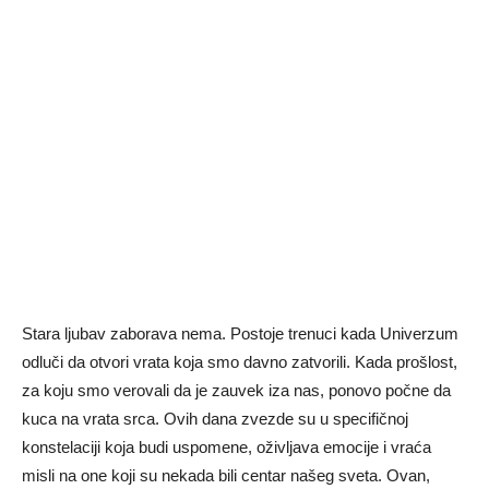
Stara ljubav zaborava nema. Postoje trenuci kada Univerzum
odluči da otvori vrata koja smo davno zatvorili. Kada prošlost,
za koju smo verovali da je zauvek iza nas, ponovo počne da
kuca na vrata srca. Ovih dana zvezde su u specifičnoj
konstelaciji koja budi uspomene, oživljava emocije i vraća
misli na one koji su nekada bili centar našeg sveta. Ovan,