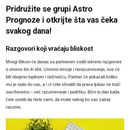
Pridružite se grupi
Astro
Prognoze
i otkrijte šta vas čeka
svakog dana!
Razgovori koji vraćaju bliskost
Mnogi Bikovi će danas sa partnerom voditi iskrene razgovore
o onome što ih tišti. Umesto tenzije i nerazumevanja, sve će
biti obojeno toplinom i nežnošću. Partner će pokazati koliko
mu je stalo do vas, a i vi ćete shvatiti da prava ljubav ne traži
savršenstvo – već razumevanje i podršku. Biće to dan kada
ćete osetiti da niste sami, da imate nekog ko vas zaista
razume.