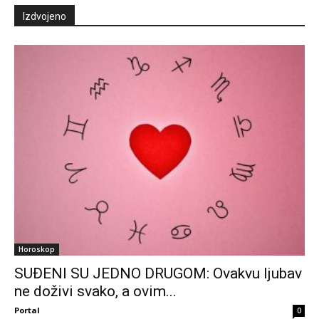
Izdvojeno
Horoskop
SUĐENI SU JEDNO DRUGOM: Ovakvu ljubav
ne doživi svako, a ovim...
Portal
0