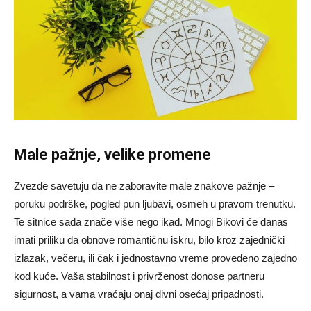
Male pažnje, velike promene
Zvezde savetuju da ne zaboravite male znakove pažnje –
poruku podrške, pogled pun ljubavi, osmeh u pravom trenutku.
Te sitnice sada znače više nego ikad. Mnogi Bikovi će danas
imati priliku da obnove romantičnu iskru, bilo kroz zajednički
izlazak, večeru, ili čak i jednostavno vreme provedeno zajedno
kod kuće. Vaša stabilnost i privrženost donose partneru
sigurnost, a vama vraćaju onaj divni osećaj pripadnosti.