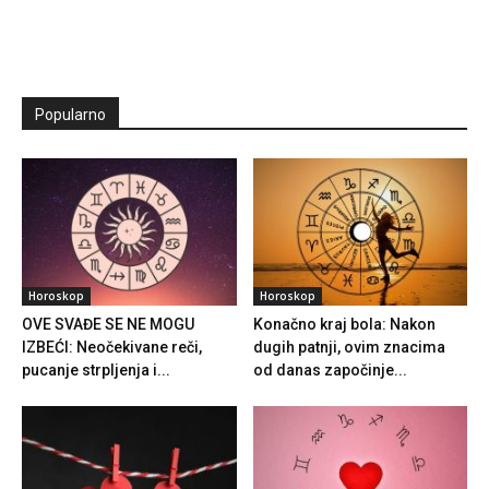
Popularno
Horoskop
Horoskop
OVE SVAĐE SE NE MOGU
Konačno kraj bola: Nakon
IZBEĆI: Neočekivane reči,
dugih patnji, ovim znacima
pucanje strpljenja i...
od danas započinje...