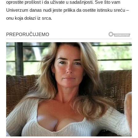
oprostite prošlost i da uživate u sadašnjosti. Sve što vam
Univerzum danas nudi jeste prilika da osetite istinsku sreću –
onu koja dolazi iz srca.