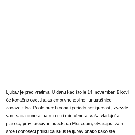
Ljubav je pred vratima. U danu kao što je 14. novembar, Bikovi
će konačno osetiti talas emotivne topline i unutrašnjeg
zadovoljstva. Posle burnih dana i perioda nesigurnosti, zvezde
vam sada donose harmoniju i mir. Venera, vaša vladajuća
planeta, pravi predivan aspekt sa Mesecom, otvarajući vam
srce i donoseći priliku da iskusite ljubav onako kako ste