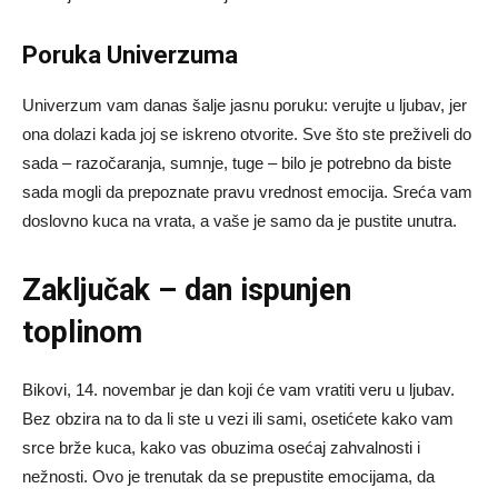
Poruka Univerzuma
Univerzum vam danas šalje jasnu poruku: verujte u ljubav, jer
ona dolazi kada joj se iskreno otvorite. Sve što ste preživeli do
sada – razočaranja, sumnje, tuge – bilo je potrebno da biste
sada mogli da prepoznate pravu vrednost emocija. Sreća vam
doslovno kuca na vrata, a vaše je samo da je pustite unutra.
Zaključak – dan ispunjen
toplinom
Bikovi, 14. novembar je dan koji će vam vratiti veru u ljubav.
Bez obzira na to da li ste u vezi ili sami, osetićete kako vam
srce brže kuca, kako vas obuzima osećaj zahvalnosti i
nežnosti. Ovo je trenutak da se prepustite emocijama, da