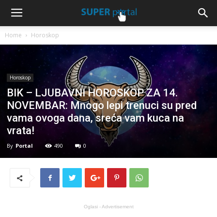
Home
Horoskop
Horoskop
BIK – LJUBAVNI HOROSKOP ZA 14.
NOVEMBAR: Mnogo lepi trenuci su pred
vama ovoga dana, sreća vam kuca na
vrata!
By
Portal
490
0
Oglasi - Advertisement