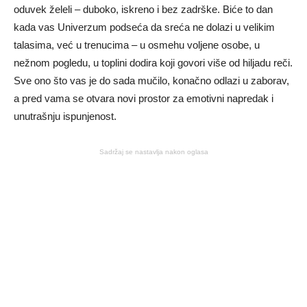
oduvek želeli – duboko, iskreno i bez zadrške. Biće to dan
kada vas Univerzum podseća da sreća ne dolazi u velikim
talasima, već u trenucima – u osmehu voljene osobe, u
nežnom pogledu, u toplini dodira koji govori više od hiljadu reči.
Sve ono što vas je do sada mučilo, konačno odlazi u zaborav,
a pred vama se otvara novi prostor za emotivni napredak i
unutrašnju ispunjenost.
Sadržaj se nastavlja nakon oglasa