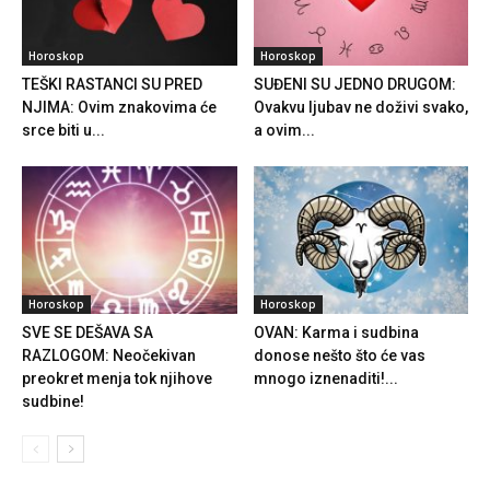
Horoskop
Horoskop
TEŠKI RASTANCI SU PRED
SUĐENI SU JEDNO DRUGOM:
NJIMA: Ovim znakovima će
Ovakvu ljubav ne doživi svako,
srce biti u...
a ovim...
Horoskop
Horoskop
SVE SE DEŠAVA SA
OVAN: Karma i sudbina
RAZLOGOM: Neočekivan
donose nešto što će vas
preokret menja tok njihove
mnogo iznenaditi!...
sudbine!