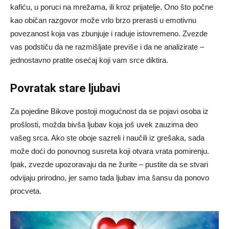
kafiću, u poruci na mrežama, ili kroz prijatelje. Ono što počne
kao običan razgovor može vrlo brzo prerasti u emotivnu
povezanost koja vas zbunjuje i raduje istovremeno. Zvezde
vas podstiču da ne razmišljate previše i da ne analizirate –
jednostavno pratite osećaj koji vam srce diktira.
Povratak stare ljubavi
Za pojedine Bikove postoji mogućnost da se pojavi osoba iz
prošlosti, možda bivša ljubav koja još uvek zauzima deo
vašeg srca. Ako ste oboje sazreli i naučili iz grešaka, sada
može doći do ponovnog susreta koji otvara vrata pomirenju.
Ipak, zvezde upozoravaju da ne žurite – pustite da se stvari
odvijaju prirodno, jer samo tada ljubav ima šansu da ponovo
procveta.