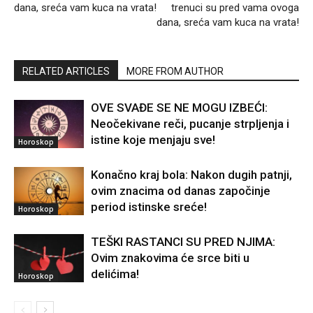
dana, sreća vam kuca na vrata!
trenuci su pred vama ovoga
dana, sreća vam kuca na vrata!
RELATED ARTICLES
MORE FROM AUTHOR
OVE SVAĐE SE NE MOGU IZBEĆI:
Neočekivane reči, pucanje strpljenja i
istine koje menjaju sve!
Horoskop
Konačno kraj bola: Nakon dugih patnji,
ovim znacima od danas započinje
period istinske sreće!
Horoskop
TEŠKI RASTANCI SU PRED NJIMA:
Ovim znakovima će srce biti u
delićima!
Horoskop