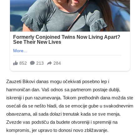
Zauzeti Bikovi danas mogu očekivati posebno lep i
harmoničan dan. Vaš odnos sa partnerom postaje dublji,
iskreniji i pun razumevanja. Tokom prethodnih dana možda ste
osećali da se nešto hladi, da se emocije gube u svakodnevnim
obavezama, ali sada dolazi trenutak kada se sve menja.
Zvezde vas podstiču da budete otvoreniji i spremniji na
kompromis, jer upravo to donosi novo zbližavanje.