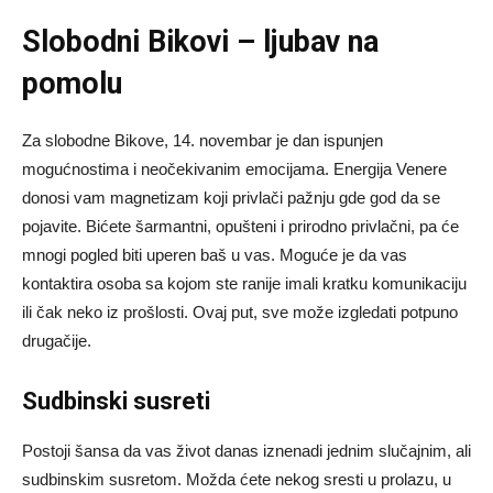
Slobodni Bikovi – ljubav na
pomolu
Za slobodne Bikove, 14. novembar je dan ispunjen
mogućnostima i neočekivanim emocijama. Energija Venere
donosi vam magnetizam koji privlači pažnju gde god da se
pojavite. Bićete šarmantni, opušteni i prirodno privlačni, pa će
mnogi pogled biti uperen baš u vas. Moguće je da vas
kontaktira osoba sa kojom ste ranije imali kratku komunikaciju
ili čak neko iz prošlosti. Ovaj put, sve može izgledati potpuno
drugačije.
Sudbinski susreti
Postoji šansa da vas život danas iznenadi jednim slučajnim, ali
sudbinskim susretom. Možda ćete nekog sresti u prolazu, u