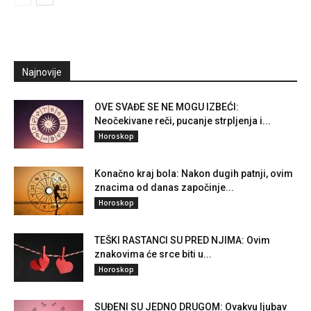
Najnovije
OVE SVAĐE SE NE MOGU IZBEĆI:
Neočekivane reči, pucanje strpljenja i...
Horoskop
Konačno kraj bola: Nakon dugih patnji, ovim
znacima od danas započinje...
Horoskop
TEŠKI RASTANCI SU PRED NJIMA: Ovim
znakovima će srce biti u...
Horoskop
SUĐENI SU JEDNO DRUGOM: Ovakvu ljubav