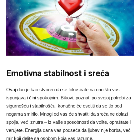
Emotivna stabilnost i sreća
Ovaj dan je kao stvoren da se fokusirate na ono što vas
ispunjava i čini spokojnim. Bikovi, poznati po svojoj potrebi za
sigurnošću i stabilnošću, konačno će osetiti da se tlo pod
nogama smirilo. Mnogi od vas će shvatiti da sreća ne dolazi
spolja, već iznutra – iz vaše sposobnosti da volite, opraštate i
verujete. Energija dana vas podseća da ljubav nije borba, već
mir koji delite sa osobom koja vas razume.