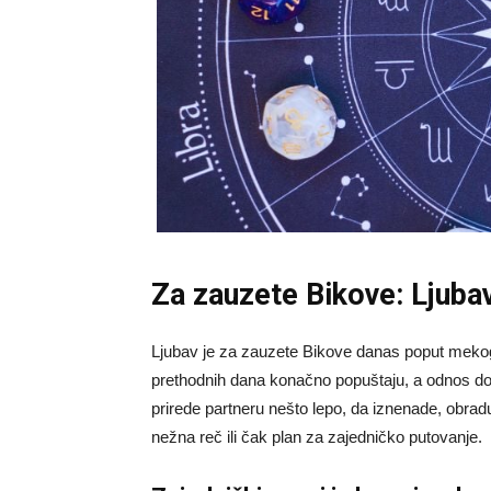
Za zauzete Bikove: Ljubav
Ljubav je za zauzete Bikove danas poput mekog z
prethodnih dana konačno popuštaju, a odnos dob
prirede partneru nešto lepo, da iznenade, obradu
nežna reč ili čak plan za zajedničko putovanje.