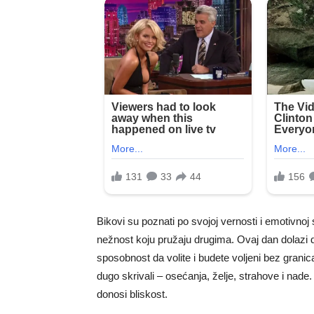
Bikovi su poznati po svojoj vernosti i emotivnoj
nežnost koju pružaju drugima. Ovaj dan dolazi 
sposobnost da volite i budete voljeni bez granic
dugo skrivali – osećanja, želje, strahove i nade
donosi bliskost.