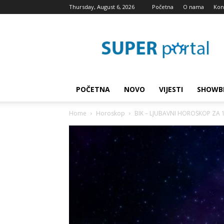
Thursday, August 6, 2026
Početna
O nama
Kon
Super
blog
POČETNA
NOVO
VIJESTI
SHOWB
Home
Horoskop
BIK – LJUBAVNI HOROSKOP ZA 13