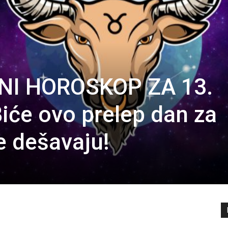
NI HOROSKOP ZA 13.
će ovo prelep dan za
e dešavaju!