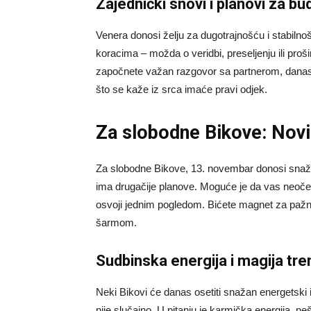
Zajednički snovi i planovi za b
Venera donosi želju za dugotrajnošću i stabilno
koracima – možda o veridbi, preseljenju ili proš
započnete važan razgovor sa partnerom, danas je
što se kaže iz srca imaće pravi odjek.
Za slobodne Bikove: Novi
Za slobodne Bikove, 13. novembar donosi snažan
ima drugačije planove. Moguće je da vas neoček
osvoji jednim pogledom. Bićete magnet za pažnju
šarmom.
Sudbinska energija i magija tre
Neki Bikovi će danas osetiti snažan energetski
nije slučajno. U pitanju je karmička energija, neš