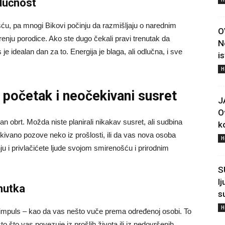
udućnost
šću, pa mnogi Bikovi počinju da razmišljaju o narednim
O
irenju porodice. Ako ste dugo čekali pravi trenutak da
N
 idealan dan za to. Energija je blaga, ali odlučna, i sve
i
H
 početak i neočekivani susret
J
O
 obrt. Možda niste planirali nikakav susret, ali sudbina
ko
ivano pozove neko iz prošlosti, ili da vas nova osoba
H
 i privlačićete ljude svojom smirenošću i prirodnim
S
l
nutka
s
H
 impuls – kao da vas nešto vuče prema određenoj osobi. To
to što vas povezuje iz prošlih života ili iz nedovršenih