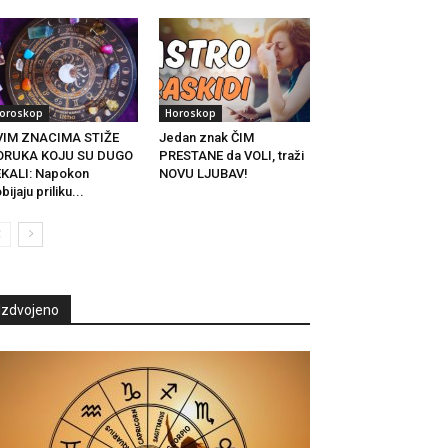
oroskop
Horoskop
VIM ZNACIMA STIŽE
Jedan znak ČIM
ORUKA KOJU SU DUGO
PRESTANE da VOLI, traži
KALI: Napokon
NOVU LJUBAV!
bijaju priliku...
Izdvojeno