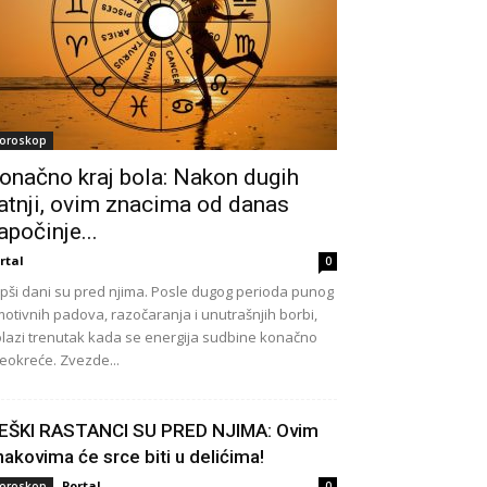
oroskop
onačno kraj bola: Nakon dugih
atnji, ovim znacima od danas
apočinje...
rtal
0
pši dani su pred njima. Posle dugog perioda punog
otivnih padova, razočaranja i unutrašnjih borbi,
lazi trenutak kada se energija sudbine konačno
eokreće. Zvezde...
EŠKI RASTANCI SU PRED NJIMA: Ovim
nakovima će srce biti u delićima!
Portal
oroskop
0