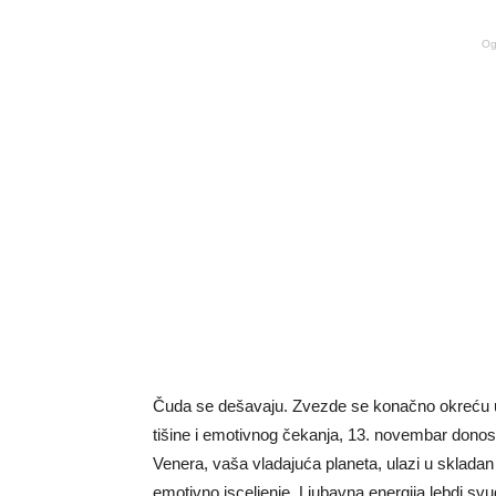
Og
Čuda se dešavaju. Zvezde se konačno okreću u v
tišine i emotivnog čekanja, 13. novembar donosi
Venera, vaša vladajuća planeta, ulazi u sklada
emotivno isceljenje. Ljubavna energija lebdi svud