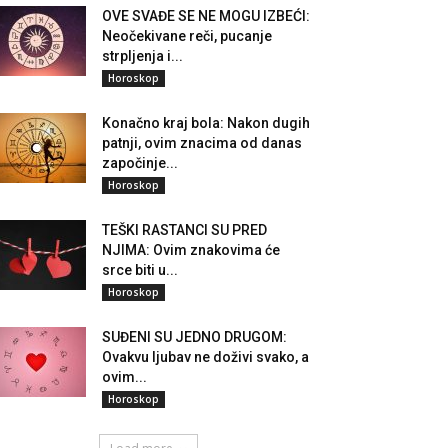
OVE SVAĐE SE NE MOGU IZBEĆI:
Neočekivane reči, pucanje
strpljenja i...
Horoskop
Konačno kraj bola: Nakon dugih
patnji, ovim znacima od danas
započinje...
Horoskop
TEŠKI RASTANCI SU PRED
NJIMA: Ovim znakovima će
srce biti u...
Horoskop
SUĐENI SU JEDNO DRUGOM:
Ovakvu ljubav ne doživi svako, a
ovim...
Horoskop