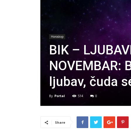
Horoskop
BIK – LJUBAV
NOVEMBAR: Bi
ljubav, čuda s
By
Portal
514
0
Share