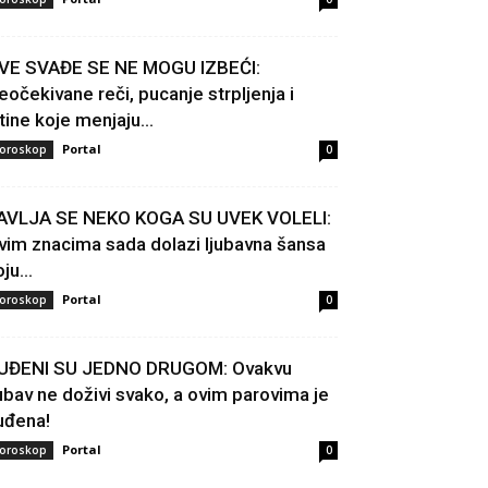
VE SVAĐE SE NE MOGU IZBEĆI:
eočekivane reči, pucanje strpljenja i
stine koje menjaju...
Portal
oroskop
0
AVLJA SE NEKO KOGA SU UVEK VOLELI:
vim znacima sada dolazi ljubavna šansa
ju...
Portal
oroskop
0
UĐENI SU JEDNO DRUGOM: Ovakvu
jubav ne doživi svako, a ovim parovima je
uđena!
Portal
oroskop
0