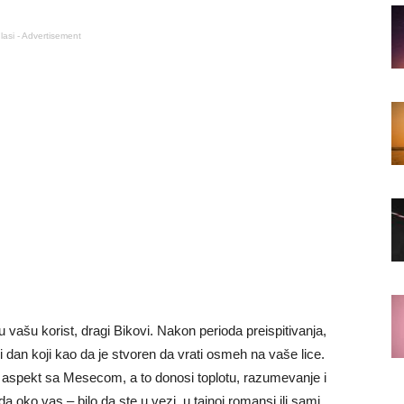
lasi - Advertisement
ašu korist, dragi Bikovi. Nakon perioda preispitivanja,
 dan koji kao da je stvoren da vrati osmeh na vaše lice.
n aspekt sa Mesecom, a to donosi toplotu, razumevanje i
a oko vas – bilo da ste u vezi, u tajnoj romansi ili sami,