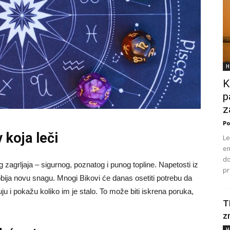
H
K
p
z
Po
 koja leči
Le
em
do
agrljaja – sigurnog, poznatog i punog topline. Napetosti iz
pr
ija novu snagu. Mnogi Bikovi će danas osetiti potrebu da
ju i pokažu koliko im je stalo. To može biti iskrena poruka,
T
z
H