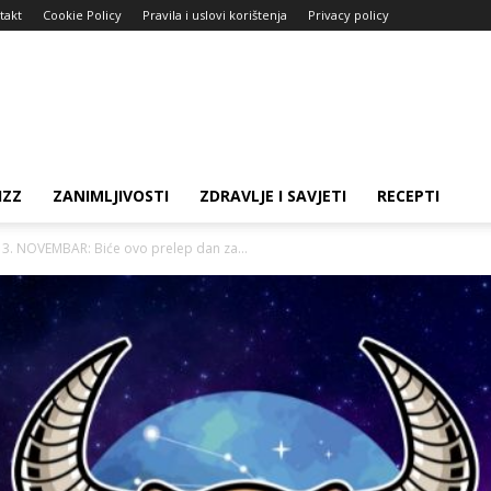
takt
Cookie Policy
Pravila i uslovi korištenja
Privacy policy
IZZ
ZANIMLJIVOSTI
ZDRAVLJE I SAVJETI
RECEPTI
. NOVEMBAR: Biće ovo prelep dan za...