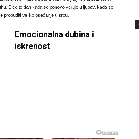
u. Biće to dan kada se ponovo veruje u ljubav, kada se
e probuditi veliko osećanje u srcu.
Emocionalna dubina i
iskrenost