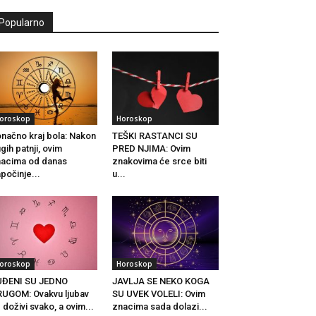
Popularno
oroskop
Horoskop
načno kraj bola: Nakon
TEŠKI RASTANCI SU
gih patnji, ovim
PRED NJIMA: Ovim
acima od danas
znakovima će srce biti
počinje...
u...
oroskop
Horoskop
UĐENI SU JEDNO
JAVLJA SE NEKO KOGA
UGOM: Ovakvu ljubav
SU UVEK VOLELI: Ovim
 doživi svako, a ovim...
znacima sada dolazi...