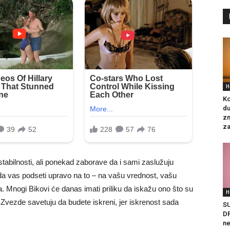
H
Ko
du
zn
za
 stabilnosti, ali ponekad zaborave da i sami zaslužuju
da vas podseti upravo na to – na vašu vrednost, vašu
a. Mnogi Bikovi će danas imati priliku da iskažu ono što su
H
. Zvezde savetuju da budete iskreni, jer iskrenost sada
S
DR
ne