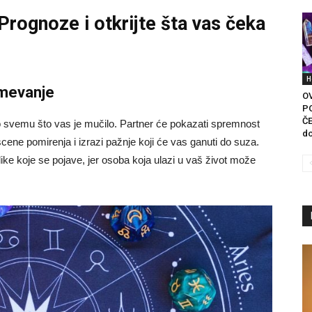
 Prognoze
i otkrijte šta vas čeka
H
umevanje
O
P
ČE
o svemu što vas je mučilo. Partner će pokazati spremnost
do
cene pomirenja i izrazi pažnje koji će vas ganuti do suza.
like koje se pojave, jer osoba koja ulazi u vaš život može