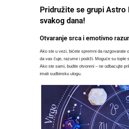
Pridružite se grupi
Astro
svakog dana!
Otvaranje srca i emotivno raz
Ako ste u vezi, bićete spremni da razgovarate 
da vas čuje, razume i podrži. Moguće su tople s
Ako ste sami, budite otvoreni – ne odbacujte pri
imati sudbinsku ulogu.