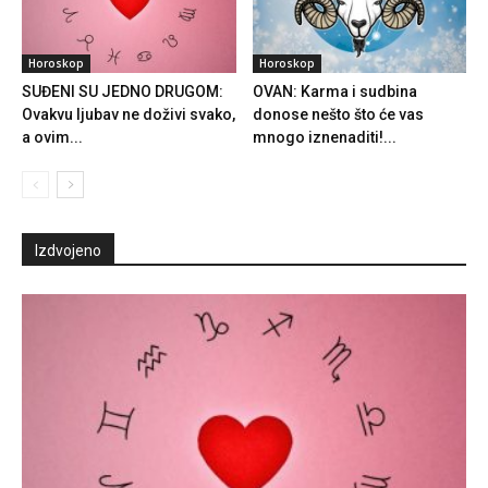
Horoskop
Horoskop
SUĐENI SU JEDNO DRUGOM:
OVAN: Karma i sudbina
Ovakvu ljubav ne doživi svako,
donose nešto što će vas
a ovim...
mnogo iznenaditi!...
Izdvojeno