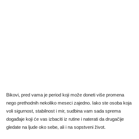
Bikovi, pred vama je period koji može doneti više promena
nego prethodnih nekoliko meseci zajedno. Iako ste osoba koja
voli sigurnost, stabilnost i mir, sudbina vam sada sprema
događaje koji će vas izbaciti iz rutine i naterati da drugačije
gledate na ljude oko sebe, ali i na sopstveni život.