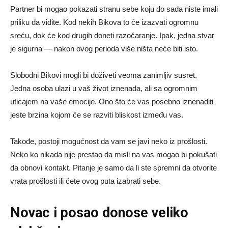
Partner bi mogao pokazati stranu sebe koju do sada niste imali
priliku da vidite. Kod nekih Bikova to će izazvati ogromnu
sreću, dok će kod drugih doneti razočaranje. Ipak, jedna stvar
je sigurna — nakon ovog perioda više ništa neće biti isto.
Slobodni Bikovi mogli bi doživeti veoma zanimljiv susret.
Jedna osoba ulazi u vaš život iznenada, ali sa ogromnim
uticajem na vaše emocije. Ono što će vas posebno iznenaditi
jeste brzina kojom će se razviti bliskost između vas.
Takođe, postoji mogućnost da vam se javi neko iz prošlosti.
Neko ko nikada nije prestao da misli na vas mogao bi pokušati
da obnovi kontakt. Pitanje je samo da li ste spremni da otvorite
vrata prošlosti ili ćete ovog puta izabrati sebe.
Novac i posao donose veliko