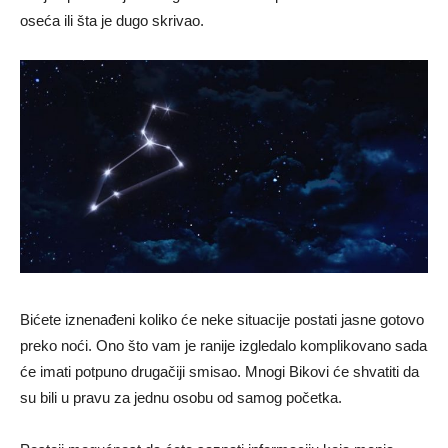
oseća ili šta je dugo skrivao.
Bićete iznenađeni koliko će neke situacije postati jasne gotovo
preko noći. Ono što vam je ranije izgledalo komplikovano sada
će imati potpuno drugačiji smisao. Mnogi Bikovi će shvatiti da
su bili u pravu za jednu osobu od samog početka.