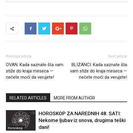
Previous article
Next article
OVAN: Kada saznate šta vam
BLIZANCI: Kada saznate šta
stiže do kraja meseca —
vam stiže do kraja meseca —
nećete moći da verujete!
nećete moći da verujete!
RELATED ARTICLES
MORE FROM AUTHOR
HOROSKOP ZA NAREDNIH 48. SATI:
Nekome ljubav iz snova, drugima teški
dani!
Horoskop