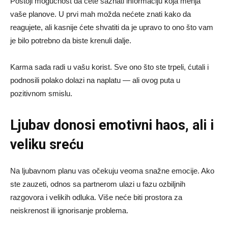
Postoji mogućnost da ćete saznati informaciju koja menja
vaše planove. U prvi mah možda nećete znati kako da
reagujete, ali kasnije ćete shvatiti da je upravo to ono što vam
je bilo potrebno da biste krenuli dalje.
Karma sada radi u vašu korist. Sve ono što ste trpeli, ćutali i
podnosili polako dolazi na naplatu — ali ovog puta u
pozitivnom smislu.
Ljubav donosi emotivni haos, ali i
veliku sreću
Na ljubavnom planu vas očekuju veoma snažne emocije. Ako
ste zauzeti, odnos sa partnerom ulazi u fazu ozbiljnih
razgovora i velikih odluka. Više neće biti prostora za
neiskrenost ili ignorisanje problema.