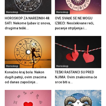
Horoskop
Horoskop
HOROSKOP ZA NAREDNIH 48.
OVE SVAĐE SE NE MOGU
SATI: Nekome ljubav iz snova,
IZBEĆI: Neočekivane reči,
drugima teški...
pucanje strpljenja i...
Horoskop
Horoskop
Konačno kraj bola: Nakon
TEŠKI RASTANCI SU PRED
dugih patnji, ovim znacima
NJIMA: Ovim znakovima će
od danas započinje...
srce biti u...