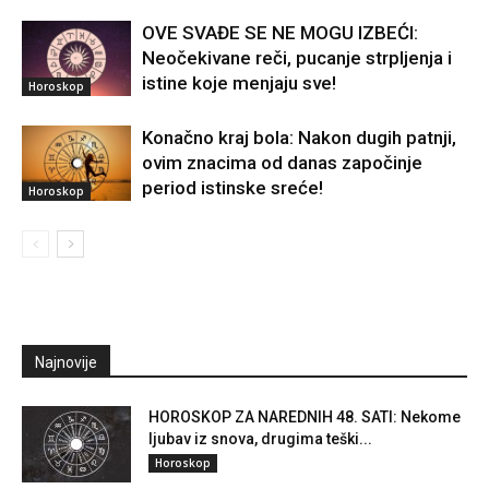
OVE SVAĐE SE NE MOGU IZBEĆI:
Neočekivane reči, pucanje strpljenja i
istine koje menjaju sve!
Horoskop
Konačno kraj bola: Nakon dugih patnji,
ovim znacima od danas započinje
period istinske sreće!
Horoskop
Najnovije
HOROSKOP ZA NAREDNIH 48. SATI: Nekome
ljubav iz snova, drugima teški...
Horoskop