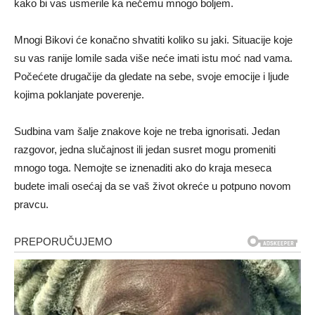
kako bi vas usmerile ka nečemu mnogo boljem.
Mnogi Bikovi će konačno shvatiti koliko su jaki. Situacije koje
su vas ranije lomile sada više neće imati istu moć nad vama.
Počećete drugačije da gledate na sebe, svoje emocije i ljude
kojima poklanjate poverenje.
Sudbina vam šalje znakove koje ne treba ignorisati. Jedan
razgovor, jedna slučajnost ili jedan susret mogu promeniti
mnogo toga. Nemojte se iznenaditi ako do kraja meseca
budete imali osećaj da se vaš život okreće u potpuno novom
pravcu.