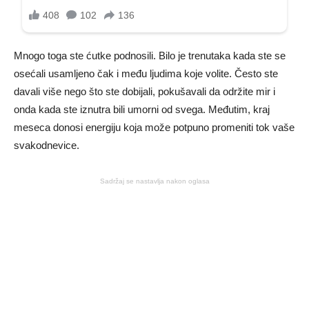
Mnogo toga ste ćutke podnosili. Bilo je trenutaka kada ste se
osećali usamljeno čak i među ljudima koje volite. Često ste
davali više nego što ste dobijali, pokušavali da održite mir i
onda kada ste iznutra bili umorni od svega. Međutim, kraj
meseca donosi energiju koja može potpuno promeniti tok vaše
svakodnevice.
Sadržaj se nastavlja nakon oglasa