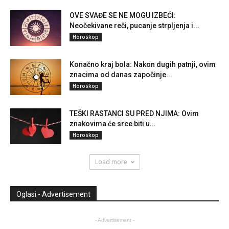
OVE SVAĐE SE NE MOGU IZBEĆI:
Neočekivane reči, pucanje strpljenja i...
Horoskop
Konačno kraj bola: Nakon dugih patnji, ovim
znacima od danas započinje...
Horoskop
TEŠKI RASTANCI SU PRED NJIMA: Ovim
znakovima će srce biti u...
Horoskop
Load more
Oglasi - Advertisement
- Advertisement -