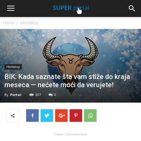
Home
Horoskop
Horoskop
BIK: Kada saznate šta vam stiže do kraja
meseca — nećete moći da verujete!
By
Portal
307
0
Oglasi - Advertisement