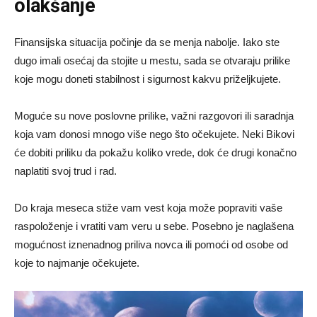
olakšanje
Finansijska situacija počinje da se menja nabolje. Iako ste
dugo imali osećaj da stojite u mestu, sada se otvaraju prilike
koje mogu doneti stabilnost i sigurnost kakvu priželjkujete.
Moguće su nove poslovne prilike, važni razgovori ili saradnja
koja vam donosi mnogo više nego što očekujete. Neki Bikovi
će dobiti priliku da pokažu koliko vrede, dok će drugi konačno
naplatiti svoj trud i rad.
Do kraja meseca stiže vam vest koja može popraviti vaše
raspoloženje i vratiti vam veru u sebe. Posebno je naglašena
mogućnost iznenadnog priliva novca ili pomoći od osobe od
koje to najmanje očekujete.