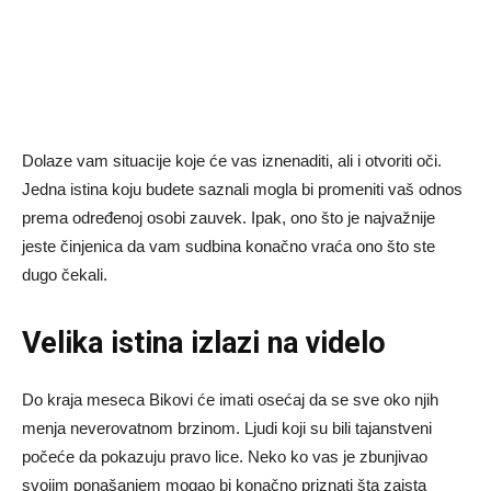
Dolaze vam situacije koje će vas iznenaditi, ali i otvoriti oči.
Jedna istina koju budete saznali mogla bi promeniti vaš odnos
prema određenoj osobi zauvek. Ipak, ono što je najvažnije
jeste činjenica da vam sudbina konačno vraća ono što ste
dugo čekali.
Velika istina izlazi na videlo
Do kraja meseca Bikovi će imati osećaj da se sve oko njih
menja neverovatnom brzinom. Ljudi koji su bili tajanstveni
počeće da pokazuju pravo lice. Neko ko vas je zbunjivao
svojim ponašanjem mogao bi konačno priznati šta zaista