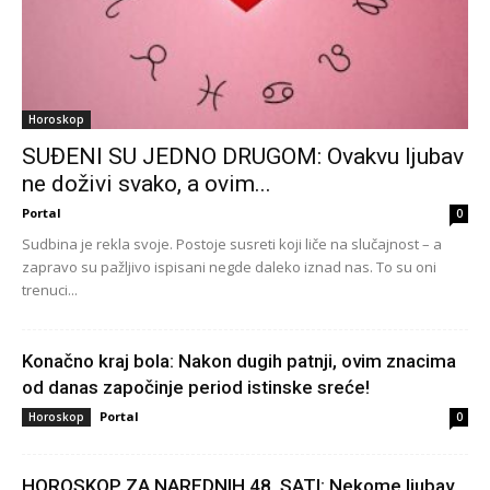
Horoskop
SUĐENI SU JEDNO DRUGOM: Ovakvu ljubav
ne doživi svako, a ovim...
Portal
0
Sudbina je rekla svoje. Postoje susreti koji liče na slučajnost – a
zapravo su pažljivo ispisani negde daleko iznad nas. To su oni
trenuci...
Konačno kraj bola: Nakon dugih patnji, ovim znacima
od danas započinje period istinske sreće!
Portal
Horoskop
0
HOROSKOP ZA NAREDNIH 48. SATI: Nekome ljubav