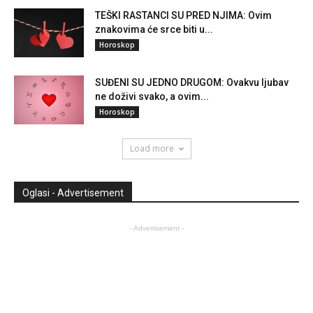
TEŠKI RASTANCI SU PRED NJIMA: Ovim
znakovima će srce biti u...
Horoskop
SUĐENI SU JEDNO DRUGOM: Ovakvu ljubav
ne doživi svako, a ovim...
Horoskop
Load more
Oglasi - Advertisement
- Advertisement -