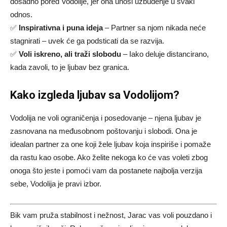
dosadno pored Vodolije, jer ona unosi uzbuđenje u svaki
odnos.
✅
Inspirativna i puna ideja
– Partner sa njom nikada neće
stagnirati – uvek će ga podsticati da se razvija.
✅
Voli iskreno, ali traži slobodu
– Iako deluje distancirano,
kada zavoli, to je ljubav bez granica.
Kako izgleda ljubav sa Vodolijom?
Vodolija ne voli ograničenja i posedovanje – njena ljubav je
zasnovana na međusobnom poštovanju i slobodi. Ona je
idealan partner za one koji žele ljubav koja inspiriše i pomaže
da rastu kao osobe. Ako želite nekoga ko će vas voleti zbog
onoga što jeste i pomoći vam da postanete najbolja verzija
sebe, Vodolija je pravi izbor.
Bik vam pruža stabilnost i nežnost, Jarac vas voli pouzdano i