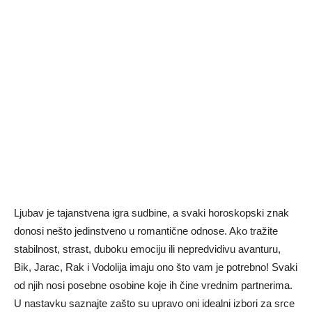
Ljubav je tajanstvena igra sudbine, a svaki horoskopski znak
donosi nešto jedinstveno u romantične odnose. Ako tražite
stabilnost, strast, duboku emociju ili nepredvidivu avanturu,
Bik, Jarac, Rak i Vodolija imaju ono što vam je potrebno! Svaki
od njih nosi posebne osobine koje ih čine vrednim partnerima.
U nastavku saznajte zašto su upravo oni idealni izbori za srce