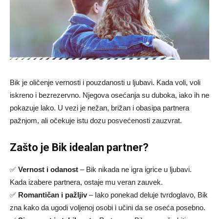
Bik je oličenje vernosti i pouzdanosti u ljubavi. Kada voli, voli
iskreno i bezrezervno. Njegova osećanja su duboka, iako ih ne
pokazuje lako. U vezi je nežan, brižan i obasipa partnera
pažnjom, ali očekuje istu dozu posvećenosti zauzvrat.
Zašto je Bik idealan partner?
✅
Vernost i odanost
– Bik nikada ne igra igrice u ljubavi.
Kada izabere partnera, ostaje mu veran zauvek.
✅
Romantičan i pažljiv
– Iako ponekad deluje tvrdoglavo, Bik
zna kako da ugodi voljenoj osobi i učini da se oseća posebno.