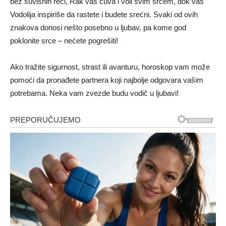
bez suvišnih reči, Rak vas čuva i voli svim srcem, dok vas
Vodolija inspiriše da rastete i budete srećni. Svaki od ovih
znakova donosi nešto posebno u ljubav, pa kome god
poklonite srce – nećete pogrešiti!
Ako tražite sigurnost, strast ili avanturu, horoskop vam može
pomoći da pronađete partnera koji najbolje odgovara vašim
potrebama. Neka vam zvezde budu vodič u ljubavi!