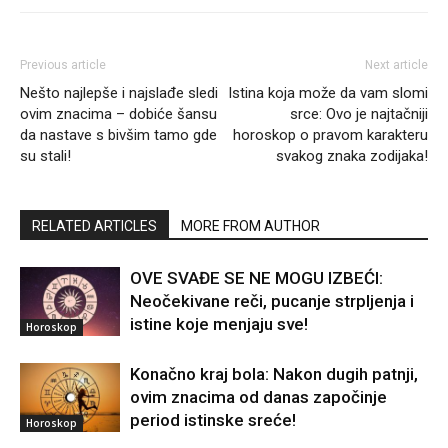
Previous article
Next article
Nešto najlepše i najslađe sledi
Istina koja može da vam slomi
ovim znacima – dobiće šansu
srce: Ovo je najtačniji
da nastave s bivšim tamo gde
horoskop o pravom karakteru
su stali!
svakog znaka zodijaka!
RELATED ARTICLES
MORE FROM AUTHOR
OVE SVAĐE SE NE MOGU IZBEĆI:
Neočekivane reči, pucanje strpljenja i
istine koje menjaju sve!
Horoskop
Konačno kraj bola: Nakon dugih patnji,
ovim znacima od danas započinje
period istinske sreće!
Horoskop