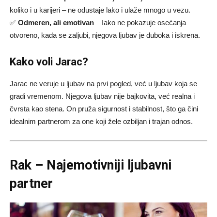
koliko i u karijeri – ne odustaje lako i ulaže mnogo u vezu.
✅
Odmeren, ali emotivan
– Iako ne pokazuje osećanja
otvoreno, kada se zaljubi, njegova ljubav je duboka i iskrena.
Kako voli Jarac?
Jarac ne veruje u ljubav na prvi pogled, već u ljubav koja se
gradi vremenom. Njegova ljubav nije bajkovita, već realna i
čvrsta kao stena. On pruža sigurnost i stabilnost, što ga čini
idealnim partnerom za one koji žele ozbiljan i trajan odnos.
Rak – Najemotivniji ljubavni
partner