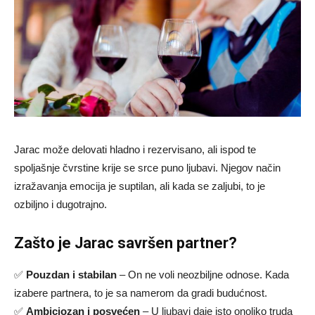
Jarac može delovati hladno i rezervisano, ali ispod te
spoljašnje čvrstine krije se srce puno ljubavi. Njegov način
izražavanja emocija je suptilan, ali kada se zaljubi, to je
ozbiljno i dugotrajno.
Zašto je Jarac savršen partner?
✅
Pouzdan i stabilan
– On ne voli neozbiljne odnose. Kada
izabere partnera, to je sa namerom da gradi budućnost.
✅
Ambiciozan i posvećen
– U ljubavi daje isto onoliko truda