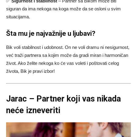
✅
Sigurnost i stabilnost
– Partner sa Bikom može biti
siguran da ima nekoga na koga može da se osloni u svim
situacijama.
Šta mu je najvažnije u ljubavi?
Bik voli stabilnost i udobnost. On ne voli dramu ni nesigurnost,
već traži partnera sa kojim može da gradi miran i harmoničan
život. Ako želite nekoga ko će vas voleti i poštovati celog
života, Bik je pravi izbor!
Jarac – Partner koji vas nikada
neće izneveriti