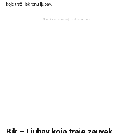
koje traži iskrenu ljubav.
Sadržaj se nastavlja nakon oglasa
Bik – Ljubav koja traje zauvek