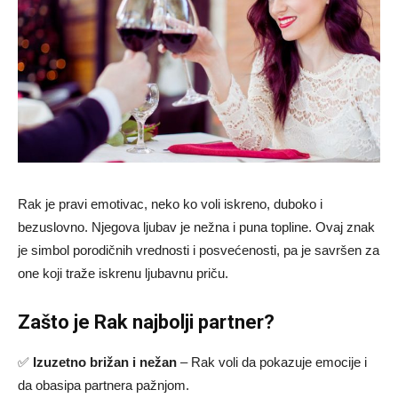
Rak je pravi emotivac, neko ko voli iskreno, duboko i
bezuslovno. Njegova ljubav je nežna i puna topline. Ovaj znak
je simbol porodičnih vrednosti i posvećenosti, pa je savršen za
one koji traže iskrenu ljubavnu priču.
Zašto je Rak najbolji partner?
✅
Izuzetno brižan i nežan
– Rak voli da pokazuje emocije i
da obasipa partnera pažnjom.