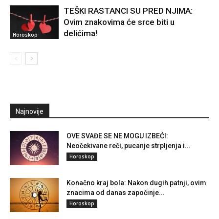
TEŠKI RASTANCI SU PRED NJIMA:
Ovim znakovima će srce biti u
delićima!
Horoskop
Najnovije
OVE SVAĐE SE NE MOGU IZBEĆI:
Neočekivane reči, pucanje strpljenja i...
Horoskop
Konačno kraj bola: Nakon dugih patnji, ovim
znacima od danas započinje...
Horoskop