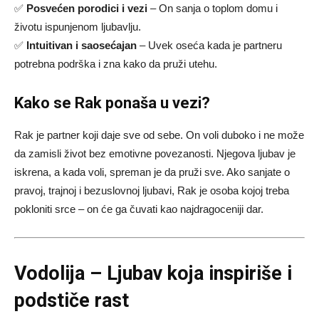
✅
Posvećen porodici i vezi
– On sanja o toplom domu i
životu ispunjenom ljubavlju.
✅
Intuitivan i saosećajan
– Uvek oseća kada je partneru
potrebna podrška i zna kako da pruži utehu.
Kako se Rak ponaša u vezi?
Rak je partner koji daje sve od sebe. On voli duboko i ne može
da zamisli život bez emotivne povezanosti. Njegova ljubav je
iskrena, a kada voli, spreman je da pruži sve. Ako sanjate o
pravoj, trajnoj i bezuslovnoj ljubavi, Rak je osoba kojoj treba
pokloniti srce – on će ga čuvati kao najdragoceniji dar.
Vodolija – Ljubav koja inspiriše i
podstiče rast