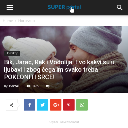
Home
Horoskop
Horoskop
Bik, Jarac, Rak i Vodolija: Evo kakvi su u
ljubavi i zbog čega im svako treba
POKLONITI SRCE!
By
Portal
3425
0
Oglasi - Advertisement