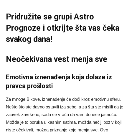
Pridružite se grupi
Astro
Prognoze
i otkrijte šta vas čeka
svakog dana!
Neočekivana vest menja sve
Emotivna iznenađenja koja dolaze iz
pravca prošlosti
Za mnoge Bikove, iznenađenje će doći kroz emotivnu sferu.
Nešto što ste davno ostavili iza sebe, a za šta ste mislili da je
zauvek završeno, sada se vraća da vam donese jasnoću.
Možda je to poruka u kasnim satima, možda nečiji poziv koji
niste očekivali, možda priznanje koje menja sve. Ovo