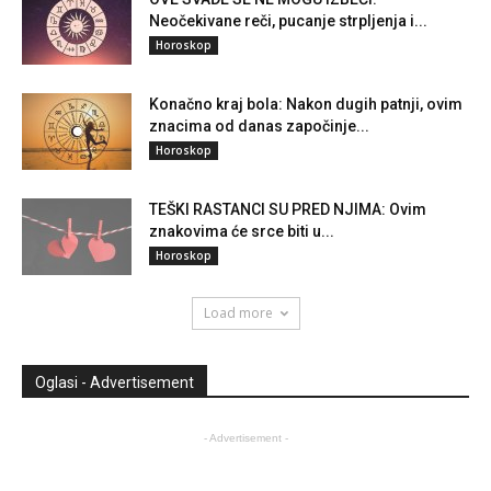
Neočekivane reči, pucanje strpljenja i...
Horoskop
Konačno kraj bola: Nakon dugih patnji, ovim
znacima od danas započinje...
Horoskop
TEŠKI RASTANCI SU PRED NJIMA: Ovim
znakovima će srce biti u...
Horoskop
Load more
Oglasi - Advertisement
- Advertisement -