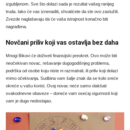
izgubljenom. Sve što dolazi sada je rezultat vašeg ranijeg
truda. Iako će vas iznenaditi, shvatićete da ste ovo zaslužili.
Zvezde naglašavaju da će vaša istrajnost konačno biti
nagrađena.
Novčani priliv koji vas ostavlja bez daha
Mnogi Bikovi će doživeti finansijski preokret. Ovo može biti
neočekivan novac, rešavanje dugogodišnjeg problema,
podrška od osobe koju niste ni razmatrali, ili priliv koji dolazi
mimo očekivanja. Sudbina vam šalje znak da se kolo sreće
okreće u vašu korist. Ovaj novac neće samo olakšati
svakodnevne obaveze – doneće vam osećaj sigurnosti koji
vam je dugo nedostajao.