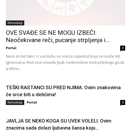
Horoskop
OVE SVAĐE SE NE MOGU IZBEĆI:
Neočekivane reči, pucanje strpljenja i...
Portal
0
Neće im biti lako. U vazduhu se oseća napetost koja ne može biti
ignorisana. Reči vise između ljudi, nedorečene misli pritiskaju grudi,
a tišina...
TEŠKI RASTANCI SU PRED NJIMA: Ovim znakovima
će srce biti u delićima!
Portal
Horoskop
0
JAVLJA SE NEKO KOGA SU UVEK VOLELI: Ovim
znacima sada dolazi ljubavna šansa koju...