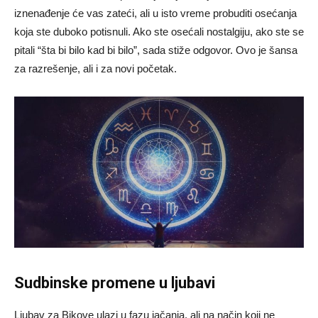
iznenađenje će vas zateći, ali u isto vreme probuditi osećanja
koja ste duboko potisnuli. Ako ste osećali nostalgiju, ako ste se
pitali “šta bi bilo kad bi bilo”, sada stiže odgovor. Ovo je šansa
za razrešenje, ali i za novi početak.
Sudbinske promene u ljubavi
Ljubav za Bikove ulazi u fazu jačanja, ali na način koji ne