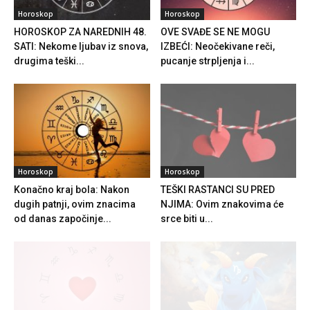
Horoskop
Horoskop
HOROSKOP ZA NAREDNIH 48.
OVE SVAĐE SE NE MOGU
SATI: Nekome ljubav iz snova,
IZBEĆI: Neočekivane reči,
drugima teški...
pucanje strpljenja i...
Horoskop
Horoskop
Konačno kraj bola: Nakon
TEŠKI RASTANCI SU PRED
dugih patnji, ovim znacima
NJIMA: Ovim znakovima će
od danas započinje...
srce biti u...