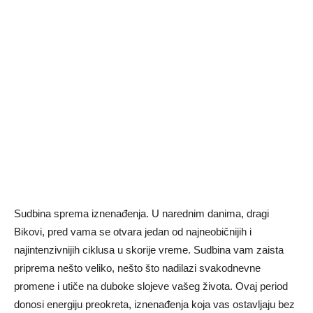
Sudbina sprema iznenađenja. U narednim danima, dragi
Bikovi, pred vama se otvara jedan od najneobičnijih i
najintenzivnijih ciklusa u skorije vreme. Sudbina vam zaista
priprema nešto veliko, nešto što nadilazi svakodnevne
promene i utiče na duboke slojeve vašeg života. Ovaj period
donosi energiju preokreta, iznenađenja koja vas ostavljaju bez