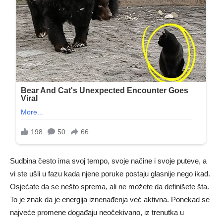
Sudbina često ima svoj tempo, svoje načine i svoje puteve, a
vi ste ušli u fazu kada njene poruke postaju glasnije nego ikad.
Osjećate da se nešto sprema, ali ne možete da definišete šta.
To je znak da je energija iznenađenja već aktivna. Ponekad se
najveće promene događaju neočekivano, iz trenutka u