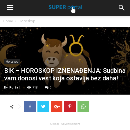
Home
Horoskop
Horoskop
BIK – HOROSKOP IZNENAĐENJA: Sudbina
vam donosi vest koja ostavlja bez daha!
By
Portal
718
0
Oglasi - Advertisement