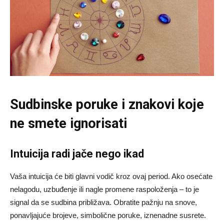
Sudbinske poruke i znakovi koje
ne smete ignorisati
Intuicija radi jače nego ikad
Vaša intuicija će biti glavni vodič kroz ovaj period. Ako osećate
nelagodu, uzbuđenje ili nagle promene raspoloženja – to je
signal da se sudbina približava. Obratite pažnju na snove,
ponavljajuće brojeve, simbolične poruke, iznenadne susrete.