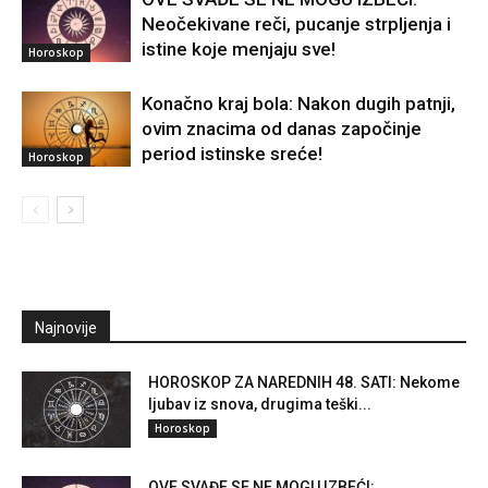
Neočekivane reči, pucanje strpljenja i
istine koje menjaju sve!
Horoskop
Konačno kraj bola: Nakon dugih patnji,
ovim znacima od danas započinje
period istinske sreće!
Horoskop
Najnovije
HOROSKOP ZA NAREDNIH 48. SATI: Nekome
ljubav iz snova, drugima teški...
Horoskop
OVE SVAĐE SE NE MOGU IZBEĆI: