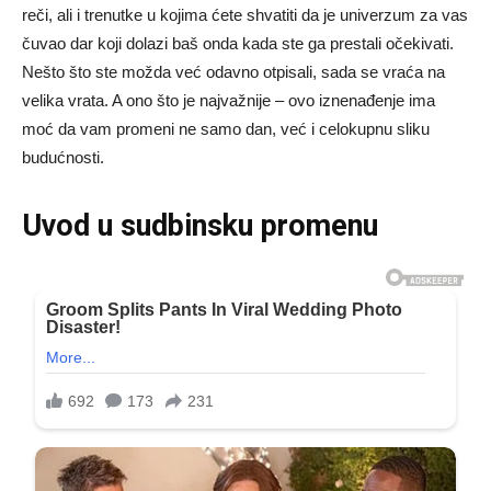
reči, ali i trenutke u kojima ćete shvatiti da je univerzum za vas
čuvao dar koji dolazi baš onda kada ste ga prestali očekivati.
Nešto što ste možda već odavno otpisali, sada se vraća na
velika vrata. A ono što je najvažnije – ovo iznenađenje ima
moć da vam promeni ne samo dan, već i celokupnu sliku
budućnosti.
Uvod u sudbinsku promenu