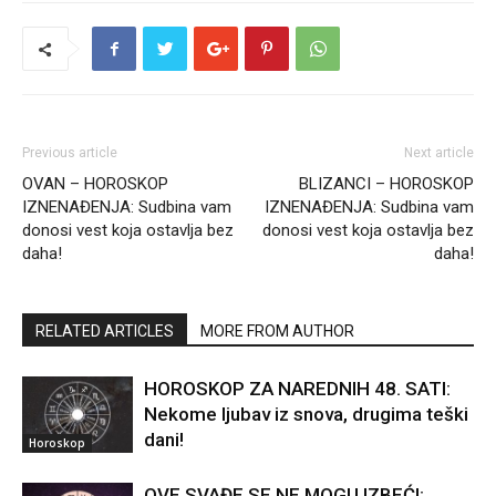
Previous article
Next article
OVAN – HOROSKOP
BLIZANCI – HOROSKOP
IZNENAĐENJA: Sudbina vam
IZNENAĐENJA: Sudbina vam
donosi vest koja ostavlja bez
donosi vest koja ostavlja bez
daha!
daha!
RELATED ARTICLES
MORE FROM AUTHOR
HOROSKOP ZA NAREDNIH 48. SATI:
Nekome ljubav iz snova, drugima teški
dani!
Horoskop
OVE SVAĐE SE NE MOGU IZBEĆI: