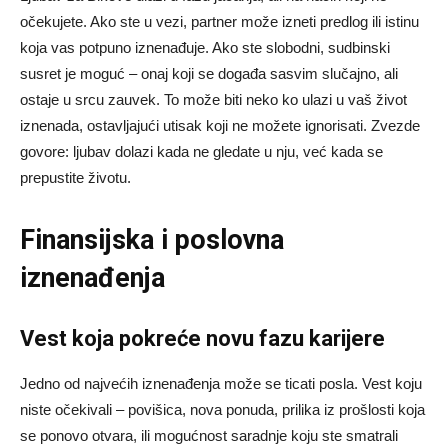
očekujete. Ako ste u vezi, partner može izneti predlog ili istinu
koja vas potpuno iznenađuje. Ako ste slobodni, sudbinski
susret je moguć – onaj koji se događa sasvim slučajno, ali
ostaje u srcu zauvek. To može biti neko ko ulazi u vaš život
iznenada, ostavljajući utisak koji ne možete ignorisati. Zvezde
govore: ljubav dolazi kada ne gledate u nju, već kada se
prepustite životu.
Finansijska i poslovna
iznenađenja
Vest koja pokreće novu fazu karijere
Jedno od najvećih iznenađenja može se ticati posla. Vest koju
niste očekivali – povišica, nova ponuda, prilika iz prošlosti koja
se ponovo otvara, ili mogućnost saradnje koju ste smatrali