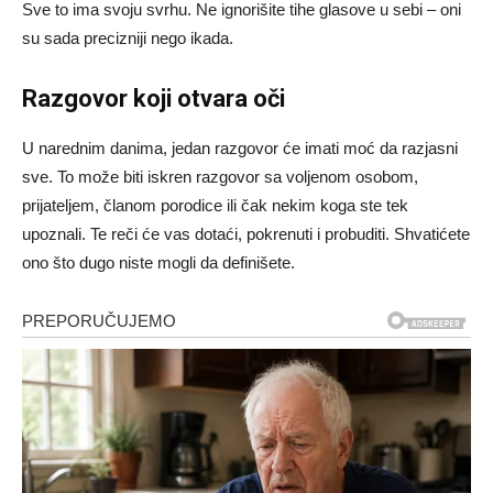
Sve to ima svoju svrhu. Ne ignorišite tihe glasove u sebi – oni
su sada precizniji nego ikada.
Razgovor koji otvara oči
U narednim danima, jedan razgovor će imati moć da razjasni
sve. To može biti iskren razgovor sa voljenom osobom,
prijateljem, članom porodice ili čak nekim koga ste tek
upoznali. Te reči će vas dotaći, pokrenuti i probuditi. Shvatićete
ono što dugo niste mogli da definišete.