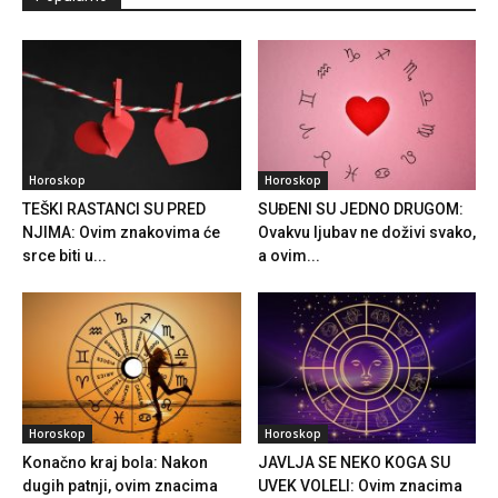
Horoskop
Horoskop
TEŠKI RASTANCI SU PRED
SUĐENI SU JEDNO DRUGOM:
NJIMA: Ovim znakovima će
Ovakvu ljubav ne doživi svako,
srce biti u...
a ovim...
Horoskop
Horoskop
Konačno kraj bola: Nakon
JAVLJA SE NEKO KOGA SU
dugih patnji, ovim znacima
UVEK VOLELI: Ovim znacima