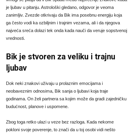
je ljubav u pitanju. Astrološki gledano, odgovor je veoma
zanimljiv. Zvezde otkrivaju da Bik ima posebnu energiju koja
ga često vodi ka ozbiljnim i trajnim vezama, ali i da njegova
najveća sreća dolazi tek onda kada nauči da veruje sopstvenoj
vrednosti.
Bik je stvoren za veliku i trajnu
ljubav
Dok neki znakovi uživaju u prolaznim emocijama i
neobaveznim odnosima, Bik sanja o ljubavi koja traje
godinama. On želi partnera sa kojim može da gradi zajedničku
budućnost, planove i uspomene.
Zbog toga retko ulazi u veze bez razloga. Kada nekome
pokloni svoje poverenje, to znači da u toj osobi vidi nešto