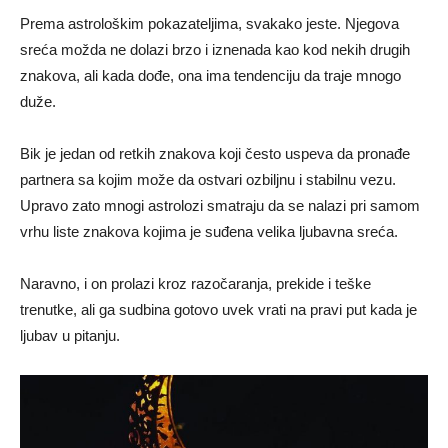
Prema astrološkim pokazateljima, svakako jeste. Njegova
sreća možda ne dolazi brzo i iznenada kao kod nekih drugih
znakova, ali kada dođe, ona ima tendenciju da traje mnogo
duže.
Bik je jedan od retkih znakova koji često uspeva da pronađe
partnera sa kojim može da ostvari ozbiljnu i stabilnu vezu.
Upravo zato mnogi astrolozi smatraju da se nalazi pri samom
vrhu liste znakova kojima je suđena velika ljubavna sreća.
Naravno, i on prolazi kroz razočaranja, prekide i teške
trenutke, ali ga sudbina gotovo uvek vrati na pravi put kada je
ljubav u pitanju.