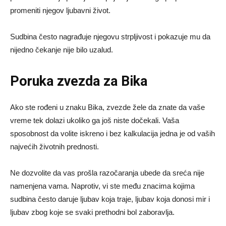
promeniti njegov ljubavni život.
Sudbina često nagrađuje njegovu strpljivost i pokazuje mu da
nijedno čekanje nije bilo uzalud.
Poruka zvezda za Bika
Ako ste rođeni u znaku Bika, zvezde žele da znate da vaše
vreme tek dolazi ukoliko ga još niste dočekali. Vaša
sposobnost da volite iskreno i bez kalkulacija jedna je od vaših
najvećih životnih prednosti.
Ne dozvolite da vas prošla razočaranja ubede da sreća nije
namenjena vama. Naprotiv, vi ste među znacima kojima
sudbina često daruje ljubav koja traje, ljubav koja donosi mir i
ljubav zbog koje se svaki prethodni bol zaboravlja.