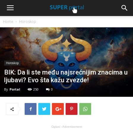
Home
Horoskop
Horoskop
BIK: Da li ste među najsrećnijim znacima u
ljubavi? Evo šta kažu zvezde!
By
Portal
250
0
Oglasi - Advertisement