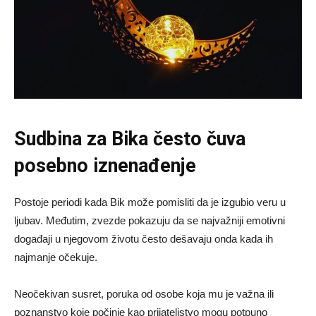
Sudbina za Bika često čuva
posebno iznenađenje
Postoje periodi kada Bik može pomisliti da je izgubio veru u
ljubav. Međutim, zvezde pokazuju da se najvažniji emotivni
događaji u njegovom životu često dešavaju onda kada ih
najmanje očekuje.
Neočekivan susret, poruka od osobe koja mu je važna ili
poznanstvo koje počinje kao prijateljstvo mogu potpuno