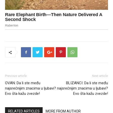
Previous article
Next article
OVAN: Da li ste među
BLIZANCI: Da li ste među
najsrećnijim znacima u ljubavi?
najsrećnijim znacima u ljubavi?
Evo šta kažu zvezde!
Evo šta kažu zvezde!
RELATED ARTICLES
MORE FROM AUTHOR