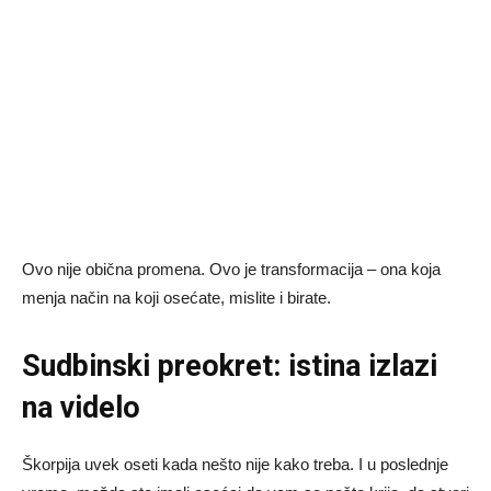
Ovo nije obična promena. Ovo je transformacija – ona koja
menja način na koji osećate, mislite i birate.
Sudbinski preokret: istina izlazi
na videlo
Škorpija uvek oseti kada nešto nije kako treba. I u poslednje