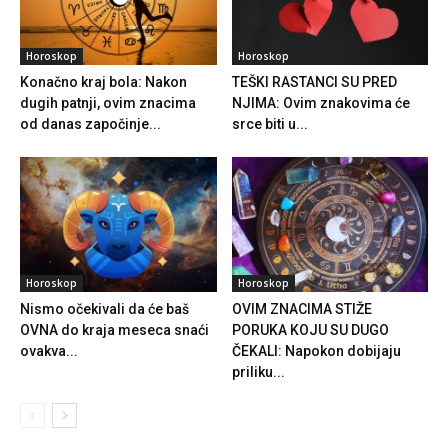
Horoskop
Horoskop
Konačno kraj bola: Nakon
TEŠKI RASTANCI SU PRED
dugih patnji, ovim znacima
NJIMA: Ovim znakovima će
od danas započinje...
srce biti u...
Horoskop
Horoskop
Nismo očekivali da će baš
OVIM ZNACIMA STIŽE
OVNA do kraja meseca snaći
PORUKA KOJU SU DUGO
ovakva...
ČEKALI: Napokon dobijaju
priliku...