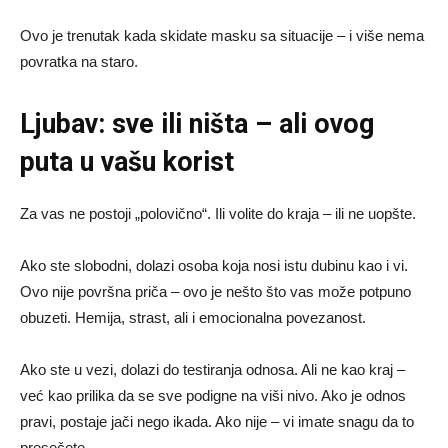
Ovo je trenutak kada skidate masku sa situacije – i više nema
povratka na staro.
Ljubav: sve ili ništa – ali ovog
puta u vašu korist
Za vas ne postoji „polovično“. Ili volite do kraja – ili ne uopšte.
Ako ste slobodni, dolazi osoba koja nosi istu dubinu kao i vi.
Ovo nije površna priča – ovo je nešto što vas može potpuno
obuzeti. Hemija, strast, ali i emocionalna povezanost.
Ako ste u vezi, dolazi do testiranja odnosa. Ali ne kao kraj –
već kao prilika da se sve podigne na viši nivo. Ako je odnos
pravi, postaje jači nego ikada. Ako nije – vi imate snagu da to
presečete.