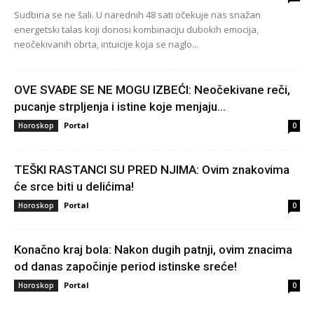
Sudbina se ne šali. U narednih 48 sati očekuje nas snažan
energetski talas koji donosi kombinaciju dubokih emocija,
neočekivanih obrta, intuicije koja se naglo...
OVE SVAĐE SE NE MOGU IZBEĆI: Neočekivane reči,
pucanje strpljenja i istine koje menjaju...
Portal
Horoskop
0
TEŠKI RASTANCI SU PRED NJIMA: Ovim znakovima
će srce biti u delićima!
Portal
Horoskop
0
Konačno kraj bola: Nakon dugih patnji, ovim znacima
od danas započinje period istinske sreće!
Portal
Horoskop
0