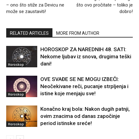
– ono što stiže za Devicu ne
što ovo pročitate – toliko je
može se zaustaviti!
dobro!
RELATED ARTICLES
MORE FROM AUTHOR
HOROSKOP ZA NAREDNIH 48. SATI:
Nekome ljubav iz snova, drugima teški
dani!
Horoskop
OVE SVAĐE SE NE MOGU IZBEĆI:
Neočekivane reči, pucanje strpljenja i
istine koje menjaju sve!
Horoskop
Konačno kraj bola: Nakon dugih patnji,
ovim znacima od danas započinje
period istinske sreće!
Horoskop