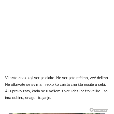
Vi niste znak koji veruje olako. Ne verujete rečima, već delima.
Ne otkrivate se svima, i retko ko zaista zna šta nosite u sebi.
Ali upravo zato, kada se u vašem životu desi nešto veliko – to
ima dubinu, snagu i trajanje.