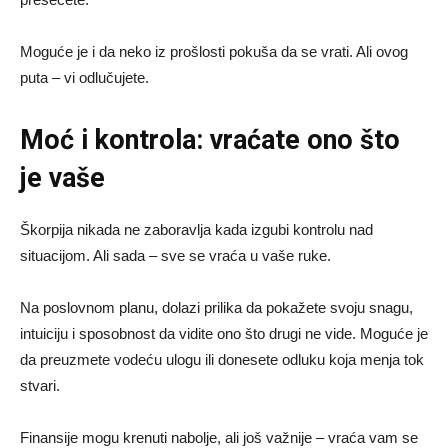
Moguće je i da neko iz prošlosti pokuša da se vrati. Ali ovog
puta – vi odlučujete.
Moć i kontrola: vraćate ono što
je vaše
Škorpija nikada ne zaboravlja kada izgubi kontrolu nad
situacijom. Ali sada – sve se vraća u vaše ruke.
Na poslovnom planu, dolazi prilika da pokažete svoju snagu,
intuiciju i sposobnost da vidite ono što drugi ne vide. Moguće je
da preuzmete vodeću ulogu ili donesete odluku koja menja tok
stvari.
Finansije mogu krenuti nabolje, ali još važnije – vraća vam se