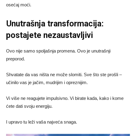
osećaj moći.
Unutrašnja transformacija:
postajete nezaustavljivi
Ovo nije samo spoljašnja promena. Ovo je unutrašnji
preporod.
Shvatate da vas ništa ne može slomiti. Sve što ste prošli –
učinilo vas je jačim, mudrijim i opreznijim.
Vi više ne reagujete impulsivno. Vi birate kada, kako i kome
ćete dati svoju energiju.
I upravo tu leži vaša najveća snaga.