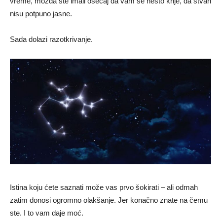
vreme, možda ste imali osećaj da vam se nešto krije, da stvari
nisu potpuno jasne.
Sada dolazi razotkrivanje.
Istina koju ćete saznati može vas prvo šokirati – ali odmah
zatim donosi ogromno olakšanje. Jer konačno znate na čemu
ste. I to vam daje moć.