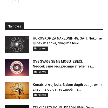
Najnovije
HOROSKOP ZA NAREDNIH 48. SATI: Nekome
ljubav iz snova, drugima teški...
Horoskop
OVE SVAĐE SE NE MOGU IZBEĆI:
Neočekivane reči, pucanje strpljenja i...
Horoskop
Konačno kraj bola: Nakon dugih patnji, ovim
znacima od danas započinje...
Horoskop
TEŠKI RASTANCI SU PRED NJIMA: Ovim