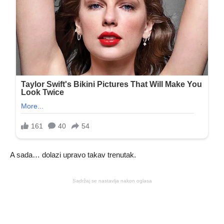
A sada… dolazi upravo takav trenutak.
Sadržaj se nastavlja nakon oglasa