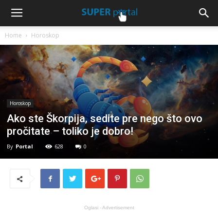
Home
Horoskop
Horoskop
Ako ste Škorpija, sedite pre nego što ovo
pročitate – toliko je dobro!
By
Portal
628
0
Oglasi - Advertisement