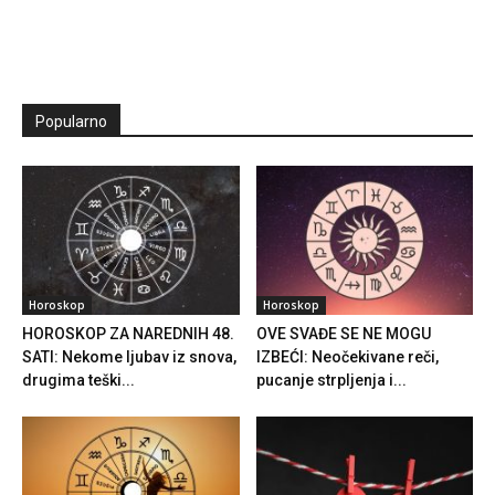
Popularno
Horoskop
Horoskop
HOROSKOP ZA NAREDNIH 48.
OVE SVAĐE SE NE MOGU
SATI: Nekome ljubav iz snova,
IZBEĆI: Neočekivane reči,
drugima teški...
pucanje strpljenja i...