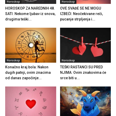
Horoskop
Horoskop
HOROSKOP ZA NAREDNIH 48.
OVE SVAĐE SE NE MOGU
SATI: Nekome ljubav iz snova,
IZBEĆI: Neočekivane reči,
drugima teški...
pucanje strpljenja i...
Horoskop
Horoskop
Konačno kraj bola: Nakon
TEŠKI RASTANCI SU PRED
dugih patnji, ovim znacima
NJIMA: Ovim znakovima će
od danas započinje...
srce biti u...