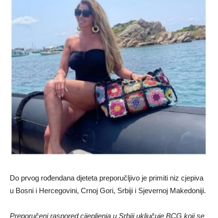
Do prvog rođendana djeteta preporučljivo je primiti niz cjepiva
u Bosni i Hercegovini, Crnoj Gori, Srbiji i Sjevernoj Makedoniji.
Preporučeni raspored cijepljenja u Srbiji uključuje BCG koji se