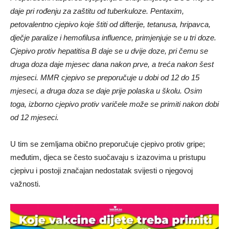
daje pri rođenju za zaštitu od tuberkuloze. Pentaxim,
petovalentno cjepivo koje štiti od difterije, tetanusa, hripavca,
dječje paralize i hemofilusa influence, primjenjuje se u tri doze.
Cjepivo protiv hepatitisa B daje se u dvije doze, pri čemu se
druga doza daje mjesec dana nakon prve, a treća nakon šest
mjeseci. MMR cjepivo se preporučuje u dobi od 12 do 15
mjeseci, a druga doza se daje prije polaska u školu. Osim
toga, izborno cjepivo protiv varičele može se primiti nakon dobi
od 12 mjeseci.
U tim se zemljama obično preporučuje cjepivo protiv gripe;
međutim, djeca se često suočavaju s izazovima u pristupu
cjepivu i postoji značajan nedostatak svijesti o njegovoj
važnosti.