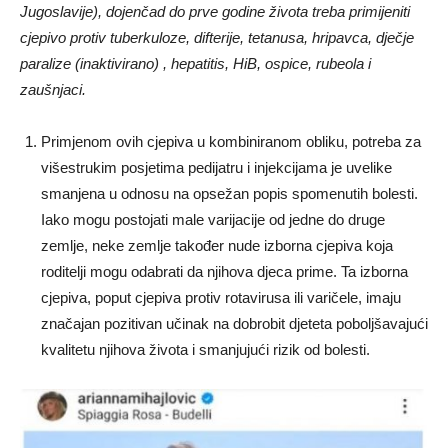
Jugoslavije), dojenčad do prve godine života treba primijeniti
cjepivo protiv tuberkuloze, difterije, tetanusa, hripavca, dječje
paralize (inaktivirano) , hepatitis, HiB, ospice, rubeola i
zaušnjaci.
Primjenom ovih cjepiva u kombiniranom obliku, potreba za
višestrukim posjetima pedijatru i injekcijama je uvelike
smanjena u odnosu na opsežan popis spomenutih bolesti.
Iako mogu postojati male varijacije od jedne do druge
zemlje, neke zemlje također nude izborna cjepiva koja
roditelji mogu odabrati da njihova djeca prime. Ta izborna
cjepiva, poput cjepiva protiv rotavirusa ili varičele, imaju
značajan pozitivan učinak na dobrobit djeteta poboljšavajući
kvalitetu njihova života i smanjujući rizik od bolesti.