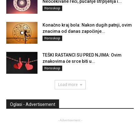
Neočekivane reči, pucanje strpljenja i...
Horoskop
Konačno kraj bola: Nakon dugih patnji, ovim
znacima od danas započinje...
Horoskop
TEŠKI RASTANCI SU PRED NJIMA: Ovim
znakovima će srce biti u...
Horoskop
Load more
Oglasi - Advertisement
- Advertisement -