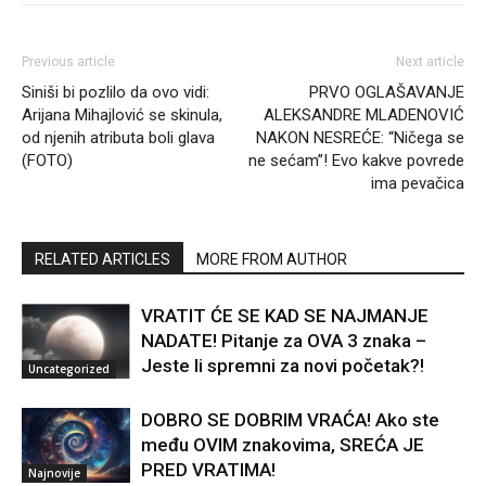
Previous article
Next article
Siniši bi pozlilo da ovo vidi:
PRVO OGLAŠAVANJE
Arijana Mihajlović se skinula,
ALEKSANDRE MLADENOVIĆ
od njenih atributa boli glava
NAKON NESREĆE: “Ničega se
(FOTO)
ne sećam”! Evo kakve povrede
ima pevačica
RELATED ARTICLES
MORE FROM AUTHOR
VRATIT ĆE SE KAD SE NAJMANJE
NADATE! Pitanje za OVA 3 znaka –
Jeste li spremni za novi početak?!
Uncategorized
DOBRO SE DOBRIM VRAĆA! Ako ste
među OVIM znakovima, SREĆA JE
PRED VRATIMA!
Najnovije