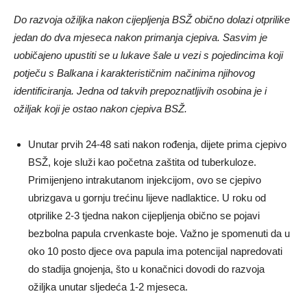
Do razvoja ožiljka nakon cijepljenja BSŽ obično dolazi otprilike
jedan do dva mjeseca nakon primanja cjepiva. Sasvim je
uobičajeno upustiti se u lukave šale u vezi s pojedincima koji
potječu s Balkana i karakterističnim načinima njihovog
identificiranja. Jedna od takvih prepoznatljivih osobina je i
ožiljak koji je ostao nakon cjepiva BSŽ.
Unutar prvih 24-48 sati nakon rođenja, dijete prima cjepivo
BSŽ, koje služi kao početna zaštita od tuberkuloze.
Primijenjeno intrakutanom injekcijom, ovo se cjepivo
ubrizgava u gornju trećinu lijeve nadlaktice. U roku od
otprilike 2-3 tjedna nakon cijepljenja obično se pojavi
bezbolna papula crvenkaste boje. Važno je spomenuti da u
oko 10 posto djece ova papula ima potencijal napredovati
do stadija gnojenja, što u konačnici dovodi do razvoja
ožiljka unutar sljedeća 1-2 mjeseca.