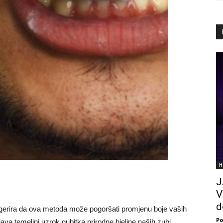
H
J
V
d
gerira da ova metoda može pogoršati promjenu boje vaših
Po
java temeljni uzrok gubitka prirodne bjeline naših zubi.