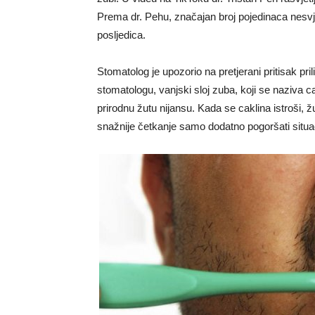
Prema dr. Pehu, značajan broj pojedinaca nesvj
posljedica.
Stomatolog je upozorio na pretjerani pritisak p
stomatologu, vanjski sloj zuba, koji se naziva cak
prirodnu žutu nijansu. Kada se caklina istroši, ž
snažnije četkanje samo dodatno pogoršati situac