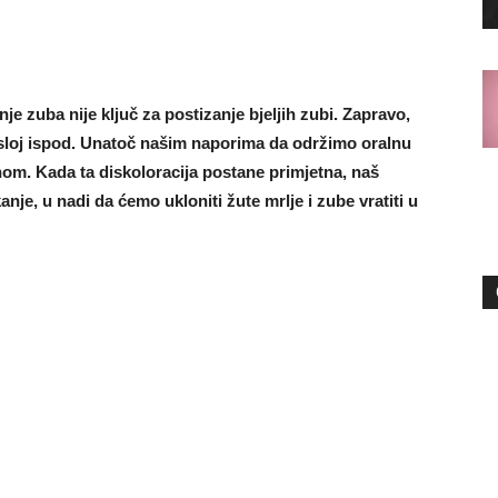
e zuba nije ključ za postizanje bjeljih zubi. Zapravo,
ti sloj ispod. Unatoč našim naporima da održimo oralnu
nom. Kada ta diskoloracija postane primjetna, naš
anje, u nadi da ćemo ukloniti žute mrlje i zube vratiti u