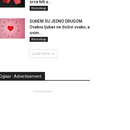
srce biti u...
Horoskop
SUĐENI SU JEDNO DRUGOM:
Ovakvu ljubav ne doživi svako, a
ovim...
Horoskop
Load more
Oglasi - Advertisement
- Advertisement -