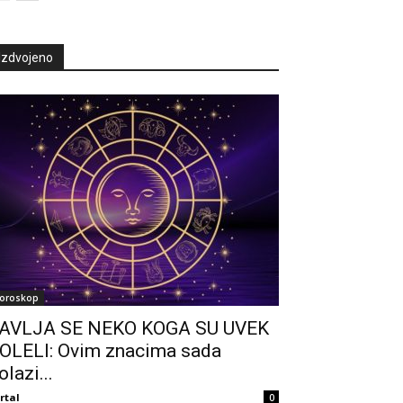
Izdvojeno
oroskop
AVLJA SE NEKO KOGA SU UVEK
OLELI: Ovim znacima sada
olazi...
rtal
0