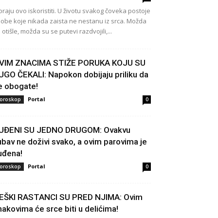
raju ovo iskoristiti. U životu svakog čoveka postoje
obe koje nikada zaista ne nestanu iz srca. Možda
 otišle, možda su se putevi razdvojili,...
VIM ZNACIMA STIŽE PORUKA KOJU SU
UGO ČEKALI: Napokon dobijaju priliku da
e obogate!
Portal
oroskop
0
UĐENI SU JEDNO DRUGOM: Ovakvu
jubav ne doživi svako, a ovim parovima je
uđena!
Portal
oroskop
0
EŠKI RASTANCI SU PRED NJIMA: Ovim
nakovima će srce biti u delićima!