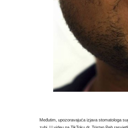
Međutim, upozoravajuća izjava stomatologa su
zubi. U videu na TikToku dr. Tristan Peh rasvjetl