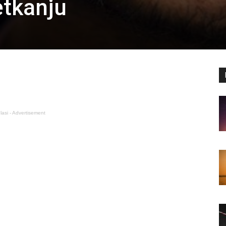
etkanju
lasi - Advertisement