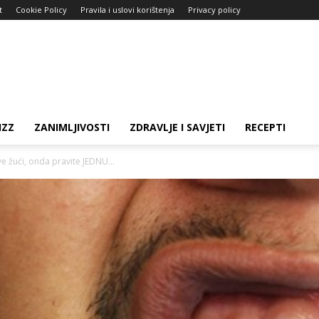
t
Cookie Policy
Pravila i uslovi korištenja
Privacy policy
IZZ
ZANIMLJIVOSTI
ZDRAVLJE I SAVJETI
RECEPTI
e žući, onda pravite JEDNU...