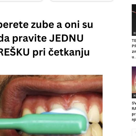
H
T
PR
zn
u.
H
S
R
pr
nj