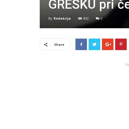
GREŠKU pri č
By
Redakcija
892
0
Share
Og