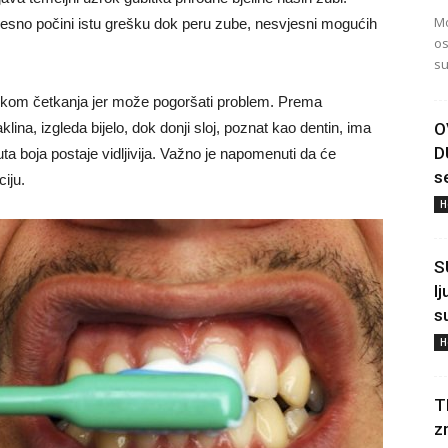
Mo
esno počini istu grešku dok peru zube, nesvjesni mogućih
os
su
rilikom četkanja jer može pogoršati problem. Prema
O
lina, izgleda bijelo, dok donji sloj, poznat kao dentin, ima
D
uta boja postaje vidljivija. Važno je napomenuti da će
s
iju.
H
S
l
s
H
T
z