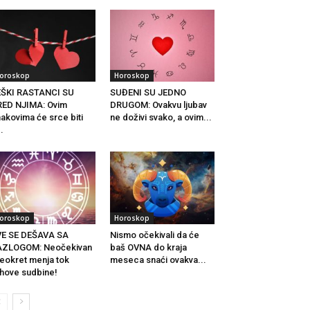
oroskop
Horoskop
EŠKI RASTANCI SU
SUĐENI SU JEDNO
ED NJIMA: Ovim
DRUGOM: Ovakvu ljubav
akovima će srce biti
ne doživi svako, a ovim...
..
oroskop
Horoskop
VE SE DEŠAVA SA
Nismo očekivali da će
AZLOGOM: Neočekivan
baš OVNA do kraja
eokret menja tok
meseca snaći ovakva...
ihove sudbine!