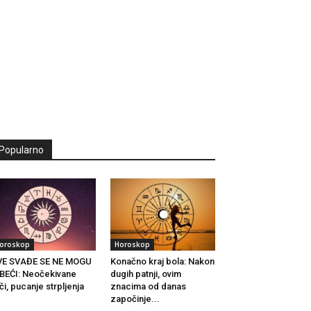
Popularno
oroskop
Horoskop
VE SVAĐE SE NE MOGU
Konačno kraj bola: Nakon
BEĆI: Neočekivane
dugih patnji, ovim
či, pucanje strpljenja
znacima od danas
.
započinje...