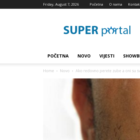
Friday, August 7, 2026
Početna
O nama
Kontak
Super
blog
POČETNA
NOVO
VIJESTI
SHOWB
Home
Novo
Ako redovno perete zube a oni su sv