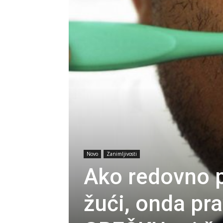
Novo
Zanimljivosti
Ako redovno p
žući, onda p