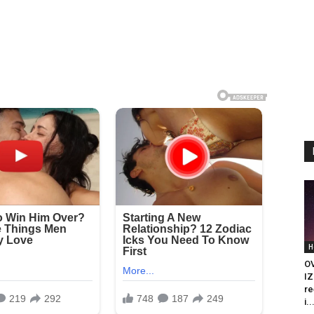
H
O
IZ
re
i..