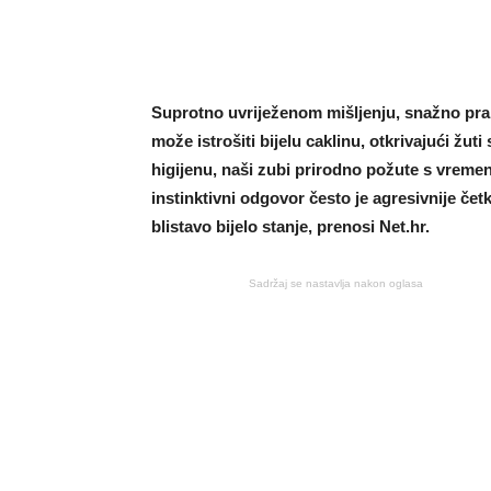
Suprotno uvriježenom mišljenju, snažno pranj
može istrošiti bijelu caklinu, otkrivajući žu
higijenu, naši zubi prirodno požute s vreme
instinktivni odgovor često je agresivnije četk
blistavo bijelo stanje, prenosi Net.hr.
Sadržaj se nastavlja nakon oglasa