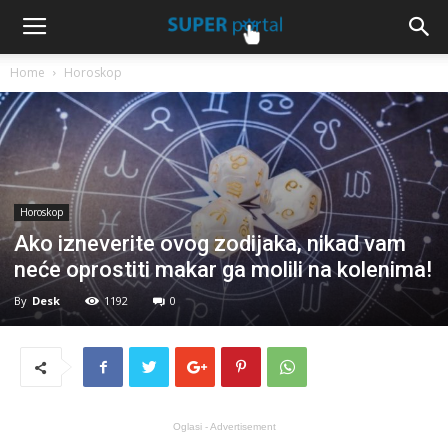
Home
Horoskop
Horoskop
Ako izneverite ovog zodijaka, nikad vam
neće oprostiti makar ga molili na kolenima!
By
Desk
1192
0
Oglasi - Advertisement