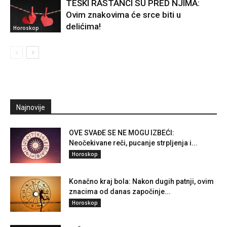
TEŠKI RASTANCI SU PRED NJIMA:
Ovim znakovima će srce biti u
delićima!
Horoskop
Najnovije
OVE SVAĐE SE NE MOGU IZBEĆI:
Neočekivane reči, pucanje strpljenja i...
Horoskop
Konačno kraj bola: Nakon dugih patnji, ovim
znacima od danas započinje...
Horoskop