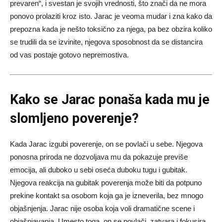
prevaren“, i svestan je svojih vrednosti, što znači da ne mora
ponovo prolaziti kroz isto. Jarac je veoma mudar i zna kako da
prepozna kada je nešto toksično za njega, pa bez obzira koliko
se trudili da se izvinite, njegova sposobnost da se distancira
od vas postaje gotovo nepremostiva.
Kako se Jarac ponaša kada mu je
slomljeno poverenje?
Kada Jarac izgubi poverenje, on se povlači u sebe. Njegova
ponosna priroda ne dozvoljava mu da pokazuje previše
emocija, ali duboko u sebi oseća duboku tugu i gubitak.
Njegova reakcija na gubitak poverenja može biti da potpuno
prekine kontakt sa osobom koja ga je izneverila, bez mnogo
objašnjenja. Jarac nije osoba koja voli dramatične scene i
objašnjavanja. Umesto toga, on se povlači, zatvara i fokusira