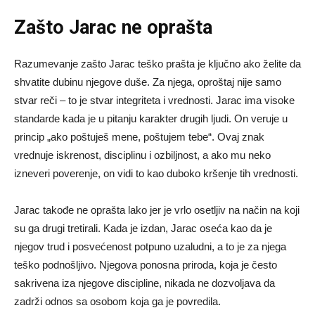
Zašto Jarac ne oprašta
Razumevanje zašto Jarac teško prašta je ključno ako želite da
shvatite dubinu njegove duše. Za njega, oproštaj nije samo
stvar reči – to je stvar integriteta i vrednosti. Jarac ima visoke
standarde kada je u pitanju karakter drugih ljudi. On veruje u
princip „ako poštuješ mene, poštujem tebe“. Ovaj znak
vrednuje iskrenost, disciplinu i ozbiljnost, a ako mu neko
izneveri poverenje, on vidi to kao duboko kršenje tih vrednosti.
Jarac takođe ne oprašta lako jer je vrlo osetljiv na način na koji
su ga drugi tretirali. Kada je izdan, Jarac oseća kao da je
njegov trud i posvećenost potpuno uzaludni, a to je za njega
teško podnošljivo. Njegova ponosna priroda, koja je često
sakrivena iza njegove discipline, nikada ne dozvoljava da
zadrži odnos sa osobom koja ga je povredila.