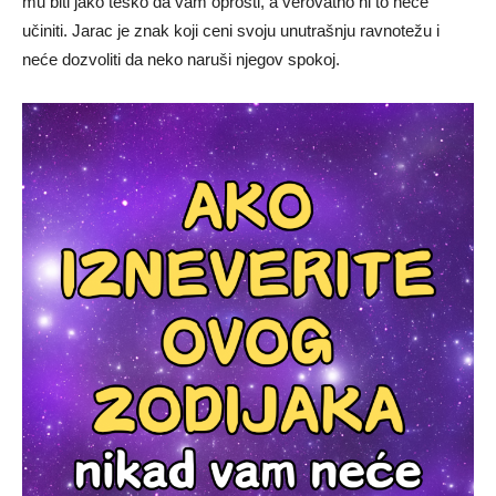
mu biti jako teško da vam oprosti, a verovatno ni to neće
učiniti. Jarac je znak koji ceni svoju unutrašnju ravnotežu i
neće dozvoliti da neko naruši njegov spokoj.