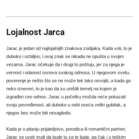
Lojalnost Jarca
Jarac je jedan od najlojalnijih znakova zodijaka. Kada voli, to je
duboko i ozbiljno, i ovaj znak se nikada ne opušta u svojim
vezama. Jarac očekuje da i drugi to poštuju, jer za njega je
vernost i odanost osnova svakog odnosa. U njegovom svetu,
poverenje je nešto što se ne može tek tako osvojiti, a kada ga
neko izneveri, to je kao da su uništili temelj na kojem je
izgrađen ceo odnos. Jarac u početku možda neće pokazati
svoju povređenost, ali duboko u sebi oseća veliki gubitak, a
njegov bes može biti nesaglediv.
Kada je u pitanju prijateljstvo, porodica ili romantični partner,
Jarac se uvek trudi da bude tu za te ljude, pa čak i u teškim