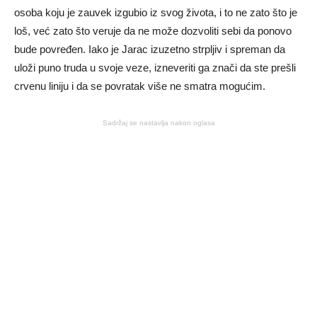
osoba koju je zauvek izgubio iz svog života, i to ne zato što je
loš, već zato što veruje da ne može dozvoliti sebi da ponovo
bude povređen. Iako je Jarac izuzetno strpljiv i spreman da
uloži puno truda u svoje veze, izneveriti ga znači da ste prešli
crvenu liniju i da se povratak više ne smatra mogućim.
Sadržaj se nastavlja nakon oglasa