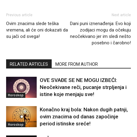
Previous article
Next article
Ovim znacima slede teška
Dani puni iznenađenja: Evo koji
vremena, ali će oni dokazati da
zodijaci mogu da očekuju
su jači od svega!
neočekivano jer im sledi nešto
posebno i čarobno!
RELATED ARTICLES
MORE FROM AUTHOR
OVE SVAĐE SE NE MOGU IZBEĆI:
Neočekivane reči, pucanje strpljenja i
istine koje menjaju sve!
Horoskop
Konačno kraj bola: Nakon dugih patnji,
ovim znacima od danas započinje
period istinske sreće!
Horoskop