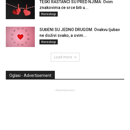
TEŠKI RASTANCI SU PRED NJIMA: Ovim
znakovima će srce biti u...
Horoskop
SUĐENI SU JEDNO DRUGOM: Ovakvu ljubav
ne doživi svako, a ovim...
Horoskop
Load more
Oglasi - Advertisement
- Advertisement -