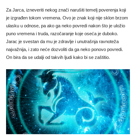
Za Jarca, izneveriti nekog znači narušiti temelj poverenja koji
je izgrađen tokom vremena. Ovo je znak koji nije sklon brzom
ulasku u odnose, pa ako ga neko povredi nakon što je uložio
puno vremena i truda, razočaranje koje oseća je duboko.
Jarac je svestan da mu je zdravlje i unutrašnja ravnoteža
najvažnija, i zato neće dozvoliti da ga neko ponovo povredi.
On bira da se udalji od takvih ljudi kako bi se zaštitio.