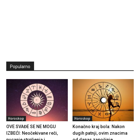
Popularno
Horoskop
Horoskop
OVE SVAĐE SE NE MOGU
Konačno kraj bola: Nakon
IZBEĆI: Neočekivane reči,
dugih patnji, ovim znacima
pucanje strpljenja i...
od danas započinje...