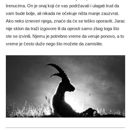
trenucima. On je onaj koji će vas podržavati i ulagati trud da
vam bude bolje, ali nikada ne očekuje ništa manje zauzvrat.
Ako neko izneveri njega, znaće da će se teško oporaviti. Jarac
nije sklon da traži izgovore ili da oprosti samo zbog toga što
ste se izvinili. Njemu je potrebno vreme da veruje ponovo, a to
vreme je često duže nego što možete da zamislite.