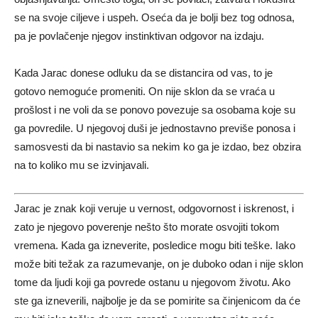
se na svoje ciljeve i uspeh. Oseća da je bolji bez tog odnosa,
pa je povlačenje njegov instinktivan odgovor na izdaju.
Kada Jarac donese odluku da se distancira od vas, to je
gotovo nemoguće promeniti. On nije sklon da se vraća u
prošlost i ne voli da se ponovo povezuje sa osobama koje su
ga povredile. U njegovoj duši je jednostavno previše ponosa i
samosvesti da bi nastavio sa nekim ko ga je izdao, bez obzira
na to koliko mu se izvinjavali.
Jarac je znak koji veruje u vernost, odgovornost i iskrenost, i
zato je njegovo poverenje nešto što morate osvojiti tokom
vremena. Kada ga izneverite, posledice mogu biti teške. Iako
može biti težak za razumevanje, on je duboko odan i nije sklon
tome da ljudi koji ga povrede ostanu u njegovom životu. Ako
ste ga izneverili, najbolje je da se pomirite sa činjenicom da će