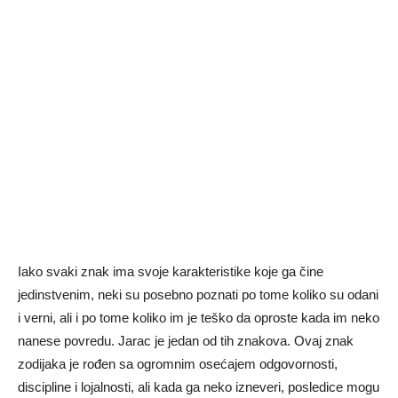
Iako svaki znak ima svoje karakteristike koje ga čine
jedinstvenim, neki su posebno poznati po tome koliko su odani
i verni, ali i po tome koliko im je teško da oproste kada im neko
nanese povredu. Jarac je jedan od tih znakova. Ovaj znak
zodijaka je rođen sa ogromnim osećajem odgovornosti,
discipline i lojalnosti, ali kada ga neko izneveri, posledice mogu