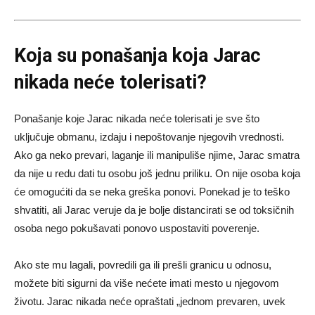
Koja su ponašanja koja Jarac
nikada neće tolerisati?
Ponašanje koje Jarac nikada neće tolerisati je sve što
uključuje obmanu, izdaju i nepoštovanje njegovih vrednosti.
Ako ga neko prevari, laganje ili manipuliše njime, Jarac smatra
da nije u redu dati tu osobu još jednu priliku. On nije osoba koja
će omogućiti da se neka greška ponovi. Ponekad je to teško
shvatiti, ali Jarac veruje da je bolje distancirati se od toksičnih
osoba nego pokušavati ponovo uspostaviti poverenje.
Ako ste mu lagali, povredili ga ili prešli granicu u odnosu,
možete biti sigurni da više nećete imati mesto u njegovom
životu. Jarac nikada neće opraštati „jednom prevaren, uvek