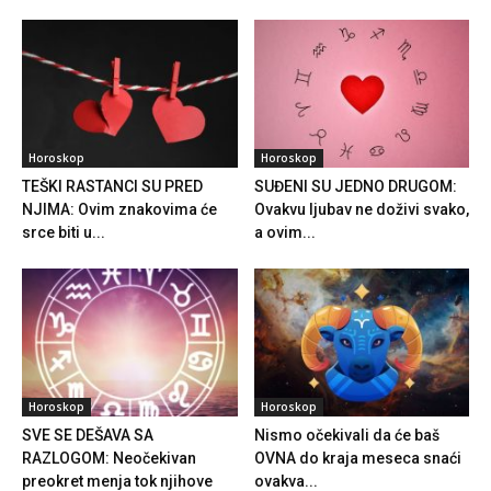
Horoskop
Horoskop
TEŠKI RASTANCI SU PRED
SUĐENI SU JEDNO DRUGOM:
NJIMA: Ovim znakovima će
Ovakvu ljubav ne doživi svako,
srce biti u...
a ovim...
Horoskop
Horoskop
SVE SE DEŠAVA SA
Nismo očekivali da će baš
RAZLOGOM: Neočekivan
OVNA do kraja meseca snaći
preokret menja tok njihove
ovakva...