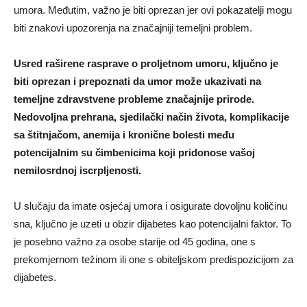
umora. Međutim, važno je biti oprezan jer ovi pokazatelji mogu
biti znakovi upozorenja na značajniji temeljni problem.
Usred raširene rasprave o proljetnom umoru, ključno je
biti oprezan i prepoznati da umor može ukazivati na
temeljne zdravstvene probleme značajnije prirode.
Nedovoljna prehrana, sjedilački način života, komplikacije
sa štitnjačom, anemija i kronične bolesti među
potencijalnim su čimbenicima koji pridonose vašoj
nemilosrdnoj iscrpljenosti.
U slučaju da imate osjećaj umora i osigurate dovoljnu količinu
sna, ključno je uzeti u obzir dijabetes kao potencijalni faktor. To
je posebno važno za osobe starije od 45 godina, one s
prekomjernom težinom ili one s obiteljskom predispozicijom za
dijabetes.