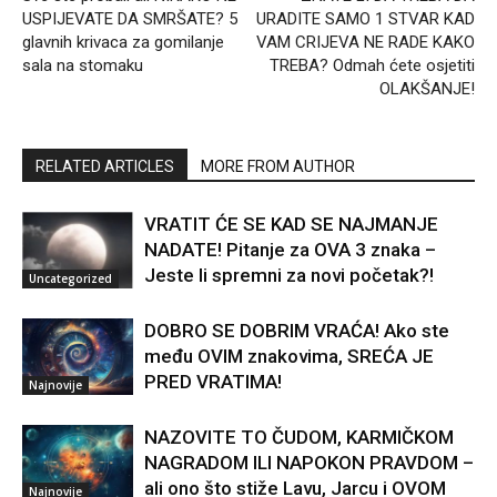
USPIJEVATE DA SMRŠATE? 5
URADITE SAMO 1 STVAR KAD
glavnih krivaca za gomilanje
VAM CRIJEVA NE RADE KAKO
sala na stomaku
TREBA? Odmah ćete osjetiti
OLAKŠANJE!
RELATED ARTICLES
MORE FROM AUTHOR
VRATIT ĆE SE KAD SE NAJMANJE
NADATE! Pitanje za OVA 3 znaka –
Jeste li spremni za novi početak?!
Uncategorized
DOBRO SE DOBRIM VRAĆA! Ako ste
među OVIM znakovima, SREĆA JE
PRED VRATIMA!
Najnovije
NAZOVITE TO ČUDOM, KARMIČKOM
NAGRADOM ILI NAPOKON PRAVDOM –
ali ono što stiže Lavu, Jarcu i OVOM
Najnovije