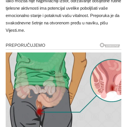
Iako možda nije najprivlačniji izbor, održavanje dosljedne rutine
tjelesne aktivnosti ima potencijal uvelike poboljšati vaše
emocionalno stanje i potaknuti vašu vitalnost. Preporuka je da
svakodnevne šetnje na otvorenom pređu u naviku, pišu
Vijesti.me.