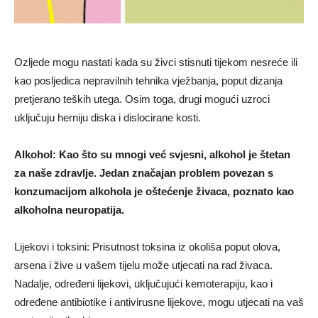
Ozljede mogu nastati kada su živci stisnuti tijekom nesreće ili
kao posljedica nepravilnih tehnika vježbanja, poput dizanja
pretjerano teških utega. Osim toga, drugi mogući uzroci
uključuju herniju diska i dislocirane kosti.
Alkohol: Kao što su mnogi već svjesni, alkohol je štetan
za naše zdravlje. Jedan značajan problem povezan s
konzumacijom alkohola je oštećenje živaca, poznato kao
alkoholna neuropatija.
Lijekovi i toksini: Prisutnost toksina iz okoliša poput olova,
arsena i žive u vašem tijelu može utjecati na rad živaca.
Nadalje, određeni lijekovi, uključujući kemoterapiju, kao i
određene antibiotike i antivirusne lijekove, mogu utjecati na vaš