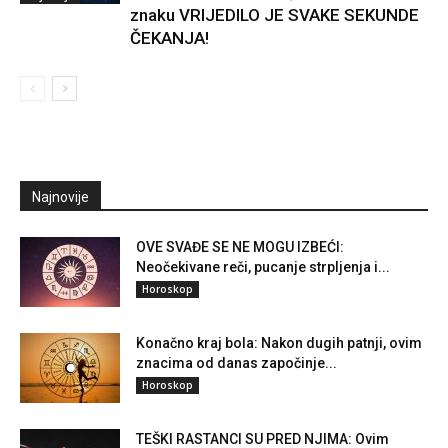
znaku VRIJEDILO JE SVAKE SEKUNDE
ČEKANJA!
Najnovije
OVE SVAĐE SE NE MOGU IZBEĆI:
Neočekivane reči, pucanje strpljenja i...
Horoskop
Konačno kraj bola: Nakon dugih patnji, ovim
znacima od danas započinje...
Horoskop
TEŠKI RASTANCI SU PRED NJIMA: Ovim