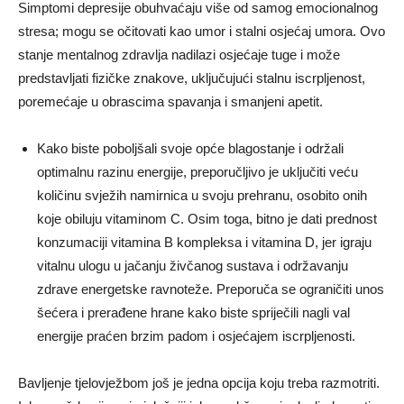
Simptomi depresije obuhvaćaju više od samog emocionalnog
stresa; mogu se očitovati kao umor i stalni osjećaj umora. Ovo
stanje mentalnog zdravlja nadilazi osjećaje tuge i može
predstavljati fizičke znakove, uključujući stalnu iscrpljenost,
poremećaje u obrascima spavanja i smanjeni apetit.
Kako biste poboljšali svoje opće blagostanje i održali
optimalnu razinu energije, preporučljivo je uključiti veću
količinu svježih namirnica u svoju prehranu, osobito onih
koje obiluju vitaminom C. Osim toga, bitno je dati prednost
konzumaciji vitamina B kompleksa i vitamina D, jer igraju
vitalnu ulogu u jačanju živčanog sustava i održavanju
zdrave energetske ravnoteže. Preporuča se ograničiti unos
šećera i prerađene hrane kako biste spriječili nagli val
energije praćen brzim padom i osjećajem iscrpljenosti.
Bavljenje tjelovježbom još je jedna opcija koju treba razmotriti.