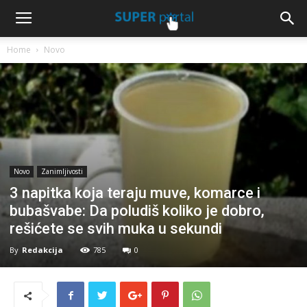
Home
Novo
Novo
Zanimljivosti
3 napitka koja teraju muve, komarce i
bubašvabe: Da poludiš koliko je dobro,
rešićete se svih muka u sekundi
By
Redakcija
785
0