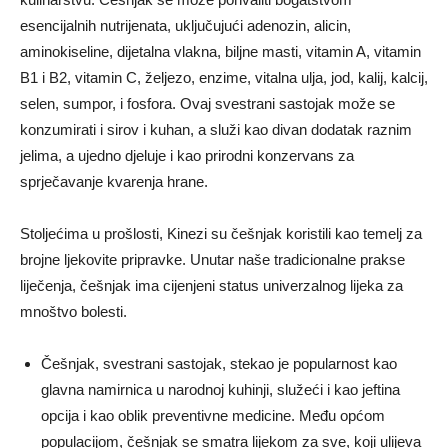
esencijalnih nutrijenata, uključujući adenozin, alicin,
aminokiseline, dijetalna vlakna, biljne masti, vitamin A, vitamin
B1 i B2, vitamin C, željezo, enzime, vitalna ulja, jod, kalij, kalcij,
selen, sumpor, i fosfora. Ovaj svestrani sastojak može se
konzumirati i sirov i kuhan, a služi kao divan dodatak raznim
jelima, a ujedno djeluje i kao prirodni konzervans za
sprječavanje kvarenja hrane.
Stoljećima u prošlosti, Kinezi su češnjak koristili kao temelj za
brojne ljekovite pripravke. Unutar naše tradicionalne prakse
liječenja, češnjak ima cijenjeni status univerzalnog lijeka za
mnoštvo bolesti.
Češnjak, svestrani sastojak, stekao je popularnost kao
glavna namirnica u narodnoj kuhinji, služeći i kao jeftina
opcija i kao oblik preventivne medicine. Među općom
populacijom, češnjak se smatra lijekom za sve, koji ulijeva