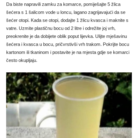
Da biste napravili zamku za komarce, pomiješajte 5 žlica
šećera s 1 šalicom vode u loncu, lagano zagrijavajući da se
šećer otopi. Kada se otopi, dodajte 1 žlicu kvasca i maknite s
vatre. Uzmite plastičnu bocu od 2 litre i odrežite joj vrh,
preokrenite je da dobijete oblik poput lijevka. Ulijte mješavinu
šećera i kvasca u bocu, pričvrstivši vrh trakom. Pokrijte bocu
kartonom ili tkaninom i postavite je na mjesta gdje se komarci
često okupljaju.