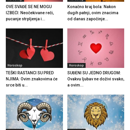
OVE SVAĐE SE NE MOGU
Konačno kraj bola: Nakon
IZBEĆI: Neočekivane reči,
dugih patnji, ovim znacima
pucanje strpljenja i...
od danas započinje...
Horoskop
Horoskop
TEŠKI RASTANCI SU PRED
SUĐENI SU JEDNO DRUGOM:
NJIMA: Ovim znakovima će
Ovakvu ljubav ne doživi svako,
srce biti u...
a ovim...