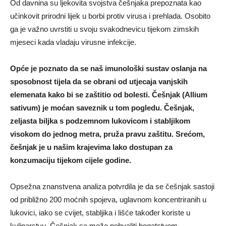
Od davnina su ljekovita svojstva češnjaka prepoznata kao
učinkovit prirodni lijek u borbi protiv virusa i prehlada. Osobito
ga je važno uvrstiti u svoju svakodnevicu tijekom zimskih
mjeseci kada vladaju virusne infekcije.
Opće je poznato da se naš imunološki sustav oslanja na
sposobnost tijela da se obrani od utjecaja vanjskih
elemenata kako bi se zaštitio od bolesti. Češnjak (Allium
sativum) je moćan saveznik u tom pogledu. Češnjak,
zeljasta biljka s podzemnom lukovicom i stabljikom
visokom do jednog metra, pruža pravu zaštitu. Srećom,
češnjak je u našim krajevima lako dostupan za
konzumaciju tijekom cijele godine.
Opsežna znanstvena analiza potvrdila je da se češnjak sastoji
od približno 200 moćnih spojeva, uglavnom koncentriranih u
lukovici, iako se cvijet, stabljika i lišće također koriste u
kulinarstvu. Češnjak se može pohvaliti bogatstvom