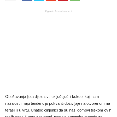
Oglasi - Advertisement
Obožavanje ljeta dijele svi, uključujući i kukce, koji nam
nažalost imaju tendenciju pokvariti doživljaje na otvorenom na
terasi ili u vrtu. Unatoč činjenici da su naši domovi tijekom ovih
toplih dana čvrsto zatvoreni, postoje organske metode za