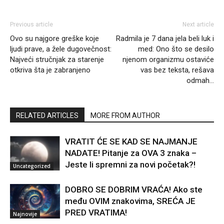
Previous article
Next article
Ovo su najgore greške koje
Radmila je 7 dana jela beli luk i
ljudi prave, a žele dugovečnost:
med: Ono što se desilo
Najveći stručnjak za starenje
njenom organizmu ostaviće
otkriva šta je zabranjeno
vas bez teksta, rešava
odmah…
RELATED ARTICLES
MORE FROM AUTHOR
VRATIT ĆE SE KAD SE NAJMANJE
NADATE! Pitanje za OVA 3 znaka –
Jeste li spremni za novi početak?!
Uncategorized
DOBRO SE DOBRIM VRAĆA! Ako ste
među OVIM znakovima, SREĆA JE
PRED VRATIMA!
Najnovije