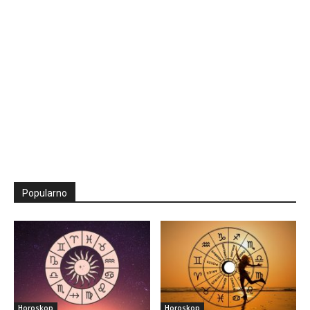
Popularno
Horoskop
Horoskop