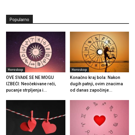
Popularno
Horoskop
Horoskop
OVE SVAĐE SE NE MOGU
Konačno kraj bola: Nakon
IZBEĆI: Neočekivane reči,
dugih patnji, ovim znacima
pucanje strpljenja i...
od danas započinje...