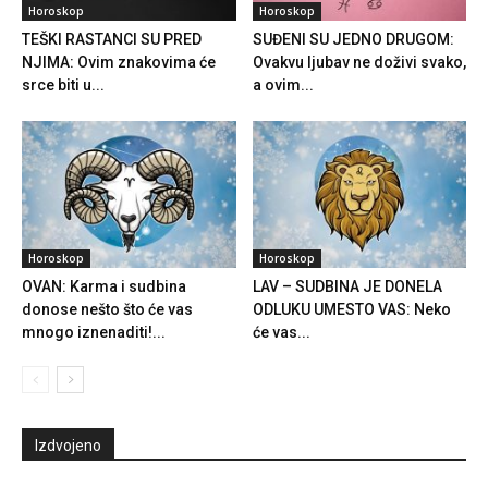
Horoskop
Horoskop
TEŠKI RASTANCI SU PRED
SUĐENI SU JEDNO DRUGOM:
NJIMA: Ovim znakovima će
Ovakvu ljubav ne doživi svako,
srce biti u...
a ovim...
Horoskop
Horoskop
OVAN: Karma i sudbina
LAV – SUDBINA JE DONELA
donose nešto što će vas
ODLUKU UMESTO VAS: Neko
mnogo iznenaditi!...
će vas...
Izdvojeno