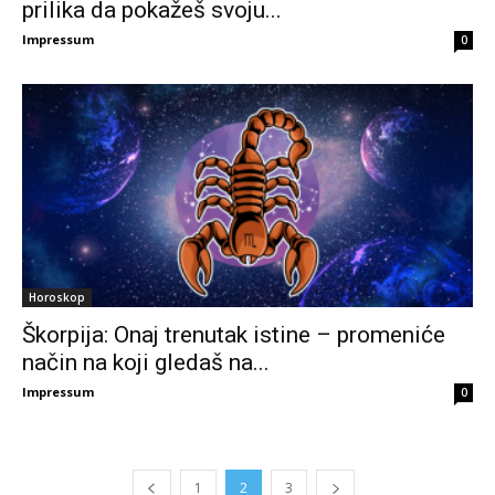
prilika da pokažeš svoju...
Impressum
0
Horoskop
Škorpija: Onaj trenutak istine – promeniće
način na koji gledaš na...
Impressum
0
1
2
3