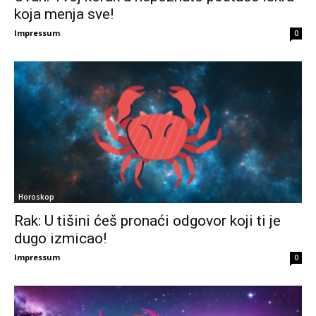
koja menja sve!
Impressum
0
Horoskop
Rak: U tišini ćeš pronaći odgovor koji ti je
dugo izmicao!
Impressum
0