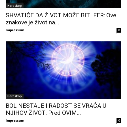
Horoskop
SHVATIĆE DA ŽIVOT MOŽE BITI FER: Ove
znakove je život na...
Impressum
0
Horoskop
BOL NESTAJE I RADOST SE VRAĆA U
NJIHOV ŽIVOT: Pred OVIM...
Impressum
0