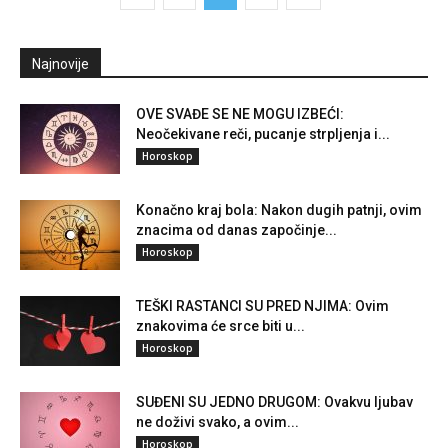
Najnovije
OVE SVAĐE SE NE MOGU IZBEĆI:
Neočekivane reči, pucanje strpljenja i...
Horoskop
Konačno kraj bola: Nakon dugih patnji, ovim
znacima od danas započinje...
Horoskop
TEŠKI RASTANCI SU PRED NJIMA: Ovim
znakovima će srce biti u...
Horoskop
SUĐENI SU JEDNO DRUGOM: Ovakvu ljubav
ne doživi svako, a ovim...
Horoskop