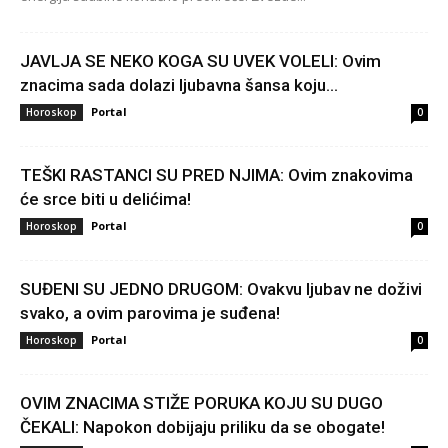
JAVLJA SE NEKO KOGA SU UVEK VOLELI: Ovim
znacima sada dolazi ljubavna šansa koju...
Portal
Horoskop
0
TEŠKI RASTANCI SU PRED NJIMA: Ovim znakovima
će srce biti u delićima!
Portal
Horoskop
0
SUĐENI SU JEDNO DRUGOM: Ovakvu ljubav ne doživi
svako, a ovim parovima je suđena!
Portal
Horoskop
0
OVIM ZNACIMA STIŽE PORUKA KOJU SU DUGO
ČEKALI: Napokon dobijaju priliku da se obogate!