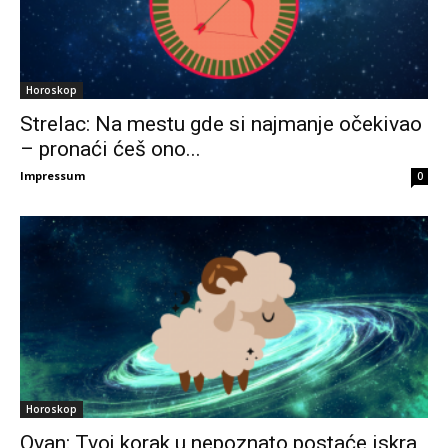
Horoskop
Strelac: Na mestu gde si najmanje očekivao
– pronaći ćeš ono...
Impressum
0
Horoskop
Ovan: Tvoj korak u nepoznato postaće iskra