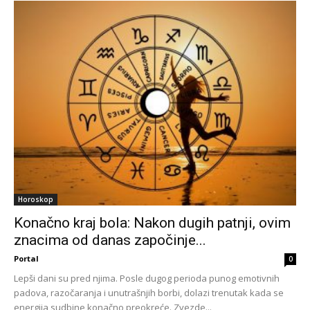
Horoskop
Konačno kraj bola: Nakon dugih patnji, ovim
znacima od danas započinje...
Portal
0
Lepši dani su pred njima. Posle dugog perioda punog emotivnih
padova, razočaranja i unutrašnjih borbi, dolazi trenutak kada se
energija sudbine konačno preokreće. Zvezde...